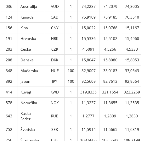
036
Australija
AUD
1
74,2287
74,2079
74,3005
124
Kanada
CAD
1
75,9109
75,9185
76,3510
156
Kina
CNY
1
15,0022
15,0768
15,1167
191
Hrvatska
HRK
1
15,5336
15,5102
15,4960
203
Češka
CZK
1
4,5091
4,5266
4,5330
208
Danska
DKK
1
15,8047
15,8080
15,8053
348
Mađarska
HUF
100
32,9007
33,0183
33,0543
392
Japan
JPY
100
92,5609
92,7613
92,9564
414
Kuvajt
KWD
1
319,8335
321,1554
322,2269
578
Norveška
NOK
1
11,3237
11,3655
11,3535
Ruska
643
RUB
1
1,2777
1,2809
1,2830
Feder.
752
Švedska
SEK
1
11,5914
11,5665
11,6319
756
Švajcarska
CHF
1
108,6606
108,5542
108,7199