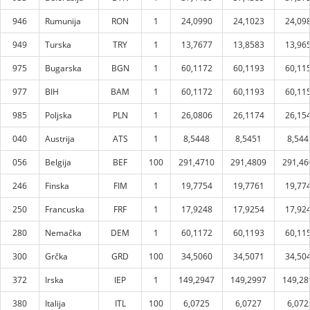
946
Rumunija
RON
1
24,0990
24,1023
24,09
949
Turska
TRY
1
13,7677
13,8583
13,96
975
Bugarska
BGN
1
60,1172
60,1193
60,11
977
BIH
BAM
1
60,1172
60,1193
60,11
985
Poljska
PLN
1
26,0806
26,1174
26,15
040
Austrija
ATS
1
8,5448
8,5451
8,544
056
Belgija
BEF
100
291,4710
291,4809
291,46
246
Finska
FIM
1
19,7754
19,7761
19,77
250
Francuska
FRF
1
17,9248
17,9254
17,92
280
Nemačka
DEM
1
60,1172
60,1193
60,11
300
Grčka
GRD
100
34,5060
34,5071
34,50
372
Irska
IEP
1
149,2947
149,2997
149,28
380
Italija
ITL
100
6,0725
6,0727
6,072