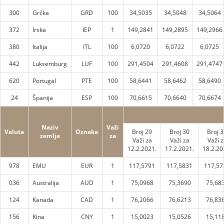
300
Grčka
GRD
100
34,5035
34,5048
34,5064
372
Irska
IEP
1
149,2841
149,2895
149,2966
380
Italija
ITL
100
6,0720
6,0722
6,0725
442
Luksemburg
LUF
100
291,4504
291,4608
291,4747
620
Portugal
PTE
100
58,6441
58,6462
58,6490
24
Španija
ESP
100
70,6615
70,6640
70,6674
Naziv
Važi
Valuta
Oznaka
Broj 29
Broj 30
Broj 
zemlje
za
Važi za
Važi za
Važi z
12.2.2021.
17.2.2021.
18.2.20
978
EMU
EUR
1
117,5791
117,5831
117,57
036
Australija
AUD
1
75,0968
75,3690
75,68
124
Kanada
CAD
1
76,2066
76,6213
76,83
156
Kina
CNY
1
15,0023
15,0526
15,11