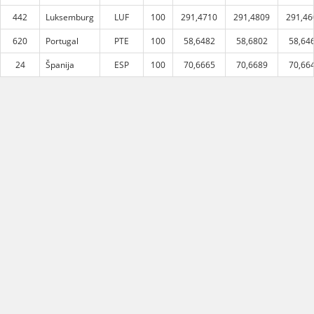
442
Luksemburg
LUF
100
291,4710
291,4809
291,46
620
Portugal
PTE
100
58,6482
58,6802
58,64
24
Španija
ESP
100
70,6665
70,6689
70,66