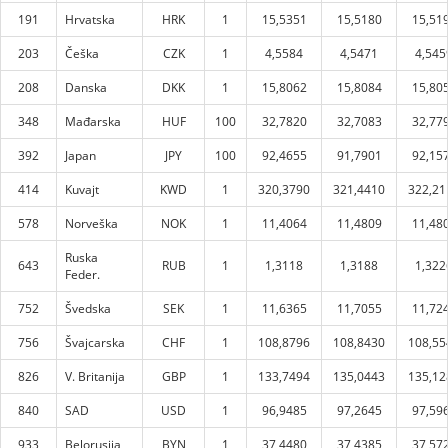
191
Hrvatska
HRK
1
15,5351
15,5180
15,51
203
Češka
CZK
1
4,5584
4,5471
4,545
208
Danska
DKK
1
15,8062
15,8084
15,80
348
Mađarska
HUF
100
32,7820
32,7083
32,77
392
Japan
JPY
100
92,4655
91,7901
92,15
414
Kuvajt
KWD
1
320,3790
321,4410
322,21
578
Norveška
NOK
1
11,4064
11,4809
11,48
Ruska
643
RUB
1
1,3118
1,3188
1,322
Feder.
752
Švedska
SEK
1
11,6365
11,7055
11,72
756
Švajcarska
CHF
1
108,8796
108,8430
108,55
826
V. Britanija
GBP
1
133,7494
135,0443
135,12
840
SAD
USD
1
96,9485
97,2645
97,59
933
Belorusija
BYN
1
37,4480
37,4385
37,57