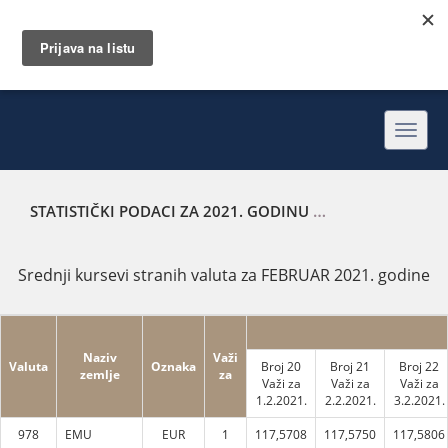
Toggl
navig
STATISTIČKI PODACI ZA 2021. GODINU
SREDNJI KURSEVI 
Srednji kursevi stranih valuta za FEBRUAR 2021. godine
Naziv
Važi
Valuta
Oznaka
Broj 20
Broj 21
Broj 22
zemlje
za
Važi za
Važi za
Važi za
1.2.2021.
2.2.2021.
3.2.2021.
978
EMU
EUR
1
117,5708
117,5750
117,5806