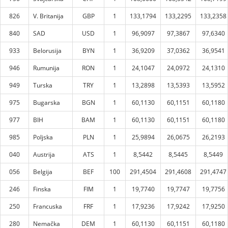
826
V. Britanija
GBP
1
133,1794
133,2295
133,2358
840
SAD
USD
1
96,9097
97,3867
97,6340
933
Belorusija
BYN
1
36,9209
37,0362
36,9541
946
Rumunija
RON
1
24,1047
24,0972
24,1310
949
Turska
TRY
1
13,2898
13,5393
13,5952
975
Bugarska
BGN
1
60,1130
60,1151
60,1180
977
BIH
BAM
1
60,1130
60,1151
60,1180
985
Poljska
PLN
1
25,9894
26,0675
26,2193
040
Austrija
ATS
1
8,5442
8,5445
8,5449
056
Belgija
BEF
100
291,4504
291,4608
291,4747
246
Finska
FIM
1
19,7740
19,7747
19,7756
250
Francuska
FRF
1
17,9236
17,9242
17,9250
280
Nemačka
DEM
1
60,1130
60,1151
60,1180