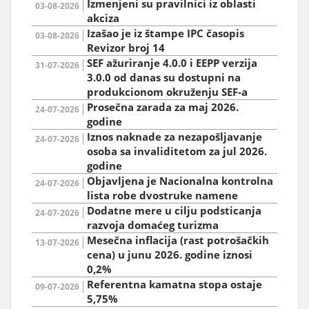
Izmenjeni su pravilnici iz oblasti
03-08-2026
akciza
Izašao je iz štampe IPC časopis
03-08-2026
Revizor broj 14
SEF ažuriranje 4.0.0 i EEPP verzija
31-07-2026
3.0.0 od danas su dostupni na
produkcionom okruženju SEF-a
Prosečna zarada za maj 2026.
24-07-2026
godine
Iznos naknade za nezapošljavanje
24-07-2026
osoba sa invaliditetom za jul 2026.
godine
Objavljena je Nacionalna kontrolna
24-07-2026
lista robe dvostruke namene
Dodatne mere u cilju podsticanja
24-07-2026
razvoja domaćeg turizma
Mesečna inflacija (rast potrošačkih
13-07-2026
cena) u junu 2026. godine iznosi
0,2%
Referentna kamatna stopa ostaje
09-07-2026
5,75%