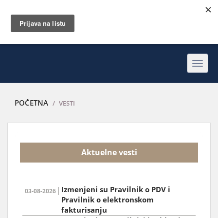
Toggl
navig
POČETNA
VESTI
Aktuelne vesti
Izmenjeni su Pravilnik o PDV i
03-08-2026
Pravilnik o elektronskom
fakturisanju