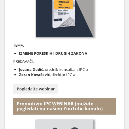
TEMA:
IZMENE PORESKIH I DRUGIH ZAKONA
PREDAVAČI:
Jovana Dedić
, urednik-konsultant IPC-a
Zoran Kovačević
, direktor IPC-a
Pogledajte webinar
Promotivni IPC WEBINAR (možete
pogledati na našem YouTube kanalu)