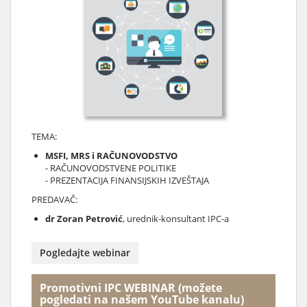
TEMA:
MSFI, MRS i RAČUNOVODSTVO
- RAČUNOVODSTVENE POLITIKE
- PREZENTACIJA FINANSIJSKIH IZVEŠTAJA
PREDAVAČ:
dr Zoran Petrović
, urednik-konsultant IPC-a
Pogledajte webinar
Promotivni IPC WEBINAR (možete
pogledati na našem YouTube kanalu)