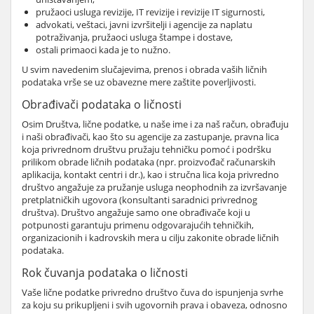
pružaoci usluga revizije, IT revizije i revizije IT sigurnosti,
advokati, veštaci, javni izvršitelji i agencije za naplatu
potraživanja, pružaoci usluga štampe i dostave,
ostali primaoci kada je to nužno.
U svim navedenim slučajevima, prenos i obrada vaših ličnih
podataka vrše se uz obavezne mere zaštite poverljivosti.
Obrađivači podataka o ličnosti
Osim Društva, lične podatke, u naše ime i za naš račun, obrađuju
i naši obrađivači, kao što su agencije za zastupanje, pravna lica
koja privrednom društvu pružaju tehničku pomoć i podršku
prilikom obrade ličnih podataka (npr. proizvođač računarskih
aplikacija, kontakt centri i dr.), kao i stručna lica koja privredno
društvo angažuje za pružanje usluga neophodnih za izvršavanje
pretplatničkih ugovora (konsultanti saradnici privrednog
društva). Društvo angažuje samo one obrađivače koji u
potpunosti garantuju primenu odgovarajućih tehničkih,
organizacionih i kadrovskih mera u cilju zakonite obrade ličnih
podataka.
Rok čuvanja podataka o ličnosti
Vaše lične podatke privredno društvo čuva do ispunjenja svrhe
za koju su prikupljeni i svih ugovornih prava i obaveza, odnosno