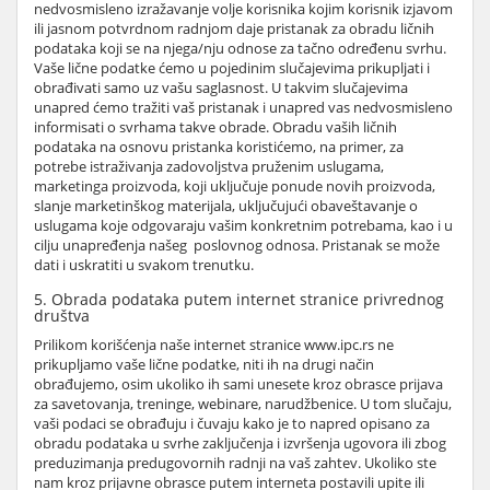
nedvosmisleno izražavanje volje korisnika kojim korisnik izjavom
ili jasnom potvrdnom radnjom daje pristanak za obradu ličnih
podataka koji se na njega/nju odnose za tačno određenu svrhu.
Vaše lične podatke ćemo u pojedinim slučajevima prikupljati i
obrađivati samo uz vašu saglasnost. U takvim slučajevima
unapred ćemo tražiti vaš pristanak i unapred vas nedvosmisleno
informisati o svrhama takve obrade. Obradu vaših ličnih
podataka na osnovu pristanka koristićemo, na primer, za
potrebe istraživanja zadovoljstva pruženim uslugama,
marketinga proizvoda, koji uključuje ponude novih proizvoda,
slanje marketinškog materijala, uključujući obaveštavanje o
uslugama koje odgovaraju vašim konkretnim potrebama, kao i u
cilju unapređenja našeg poslovnog odnosa. Pristanak se može
dati i uskratiti u svakom trenutku.
5. Obrada podataka putem internet stranice privrednog
društva
Prilikom korišćenja naše internet stranice www.ipc.rs ne
prikupljamo vaše lične podatke, niti ih na drugi način
obrađujemo, osim ukoliko ih sami unesete kroz obrasce prijava
za savetovanja, treninge, webinare, narudžbenice. U tom slučaju,
vaši podaci se obrađuju i čuvaju kako je to napred opisano za
obradu podataka u svrhe zaključenja i izvršenja ugovora ili zbog
preduzimanja predugovornih radnji na vaš zahtev. Ukoliko ste
nam kroz prijavne obrasce putem interneta postavili upite ili