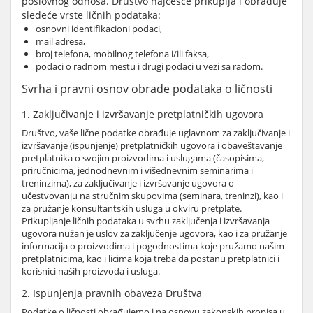
poslovnog odnosa. Društvo najčešće prikuplja i obrađuje
sledeće vrste ličnih podataka:
osnovni identifikacioni podaci,
mail adresa,
broj telefona, mobilnog telefona i/ili faksa,
podaci o radnom mestu i drugi podaci u vezi sa radom.
Svrha i pravni osnov obrade podataka o ličnosti
1. Zaključivanje i izvršavanje pretplatničkih ugovora
Društvo, vaše lične podatke obrađuje uglavnom za zaključivanje i
izvršavanje (ispunjenje) pretplatničkih ugovora i obaveštavanje
pretplatnika o svojim proizvodima i uslugama (časopisima,
priručnicima, jednodnevnim i višednevnim seminarima i
treninzima), za zaključivanje i izvršavanje ugovora o
učestvovanju na stručnim skupovima (seminara, treninzi), kao i
za pružanje konsultantskih usluga u okviru pretplate.
Prikupljanje ličnih podataka u svrhu zaključenja i izvršavanja
ugovora nužan je uslov za zaključenje ugovora, kao i za pružanje
informacija o proizvodima i pogodnostima koje pružamo našim
pretplatnicima, kao i licima koja treba da postanu pretplatnici i
korisnici naših proizvoda i usluga.
2. Ispunjenja pravnih obaveza Društva
Podatke o ličnosti obrađujemo i na osnovu zakonskih propisa u