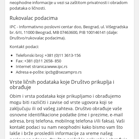
neophodne informacije u vezi sa zaštitom privatnosti i obradom
podataka o ličnosti.
Rukovalac podacima
IPC - Informativno poslovni centar doo, Beograd, ul. Višegradska
br. 6/II, 11000 Beograd, MB 07463600, PIB 100146141 (dalje:
Društvo/rukovalac podacima).
Kontakt podaci:
Telefonski broj: +381 (0)11 3613-156
Fax: +381 (0)11 2658- 850
Internet stranica:www.ipc.rs
Adresa e-pošte: ipcbg@sezampro.rs
Vrste ličnih podataka koje Društvo prikuplja i
obrađuje
Obim i vrsta podataka koje prikupljamo i obrađujemo
mogu biti različiti i zavise od vrste ugovora koji se
zaključuju ili od vašeg zahteva. Društvo obrađuje vaše
osnovne identifikacione podatke (ime i prezime, e-mail
adresa, broj telefona, mobilnog telefona i/ili faksa). Vaši
kontakt podaci su nam neophodni kako bismo vam što
lakše i brže prosledili informacije za vreme našeg