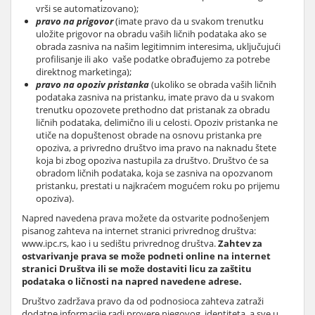
vrši se automatizovano);
pravo na prigovor
(imate pravo da u svakom trenutku
uložite prigovor na obradu vaših ličnih podataka ako se
obrada zasniva na našim legitimnim interesima, uključujući
profilisanje ili ako vaše podatke obrađujemo za potrebe
direktnog marketinga);
pravo na opoziv pristanka
(ukoliko se obrada vaših ličnih
podataka zasniva na pristanku, imate pravo da u svakom
trenutku opozovete prethodno dat pristanak za obradu
ličnih podataka, delimično ili u celosti. Opoziv pristanka ne
utiče na dopuštenost obrade na osnovu pristanka pre
opoziva, a privredno društvo ima pravo na naknadu štete
koja bi zbog opoziva nastupila za društvo. Društvo će sa
obradom ličnih podataka, koja se zasniva na opozvanom
pristanku, prestati u najkraćem mogućem roku po prijemu
opoziva).
Napred navedena prava možete da ostvarite podnošenjem
pisanog zahteva na internet stranici privrednog društva:
www.ipc.rs, kao i u sedištu privrednog društva.
Zahtev za
ostvarivanje prava se može podneti online na internet
stranici Društva ili se može dostaviti licu za zaštitu
podataka o ličnosti na napred navedene adrese.
Društvo zadržava pravo da od podnosioca zahteva zatraži
dodatne informacije radi provere njegovog identiteta, a sve u