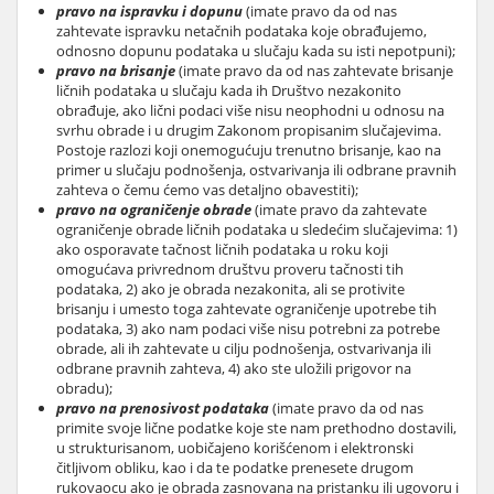
pravo na ispravku i dopunu
(imate pravo da od nas
zahtevate ispravku netačnih podataka koje obrađujemo,
odnosno dopunu podataka u slučaju kada su isti nepotpuni);
pravo na brisanje
(imate pravo da od nas zahtevate brisanje
ličnih podataka u slučaju kada ih Društvo nezakonito
obrađuje, ako lični podaci više nisu neophodni u odnosu na
svrhu obrade i u drugim Zakonom propisanim slučajevima.
Postoje razlozi koji onemogućuju trenutno brisanje, kao na
primer u slučaju podnošenja, ostvarivanja ili odbrane pravnih
zahteva o čemu ćemo vas detaljno obavestiti);
pravо na ograničenje obrade
(imate pravo da zahtevate
ograničenje obrade ličnih podataka u sledećim slučajevima: 1)
ako osporavate tačnost ličnih podataka u roku koji
omogućava privrednom društvu proveru tačnosti tih
podataka, 2) ako je obrada nezakonita, ali se protivite
brisanju i umesto toga zahtevate ograničenje upotrebe tih
podataka, 3) ako nam podaci više nisu potrebni za potrebe
obrade, ali ih zahtevate u cilju podnošenja, ostvarivanja ili
odbrane pravnih zahteva, 4) ako ste uložili prigovor na
obradu);
pravo na prenosivost podataka
(imate pravo da od nas
primite svoje lične podatke koje ste nam prethodno dostavili,
u strukturisanom, uobičajeno korišćenom i elektronski
čitljivom obliku, kao i da te podatke prenesete drugom
rukovaocu ako je obrada zasnovana na pristanku ili ugovoru i