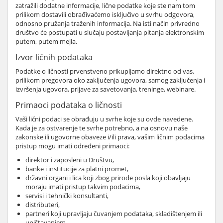
zatražili dodatne informacije, lične podatke koje ste nam tom
prilikom dostavili obrađivaćemo isključivo u svrhu odgovora,
odnosno pružanja traženih informacija. Na isti način privredno
društvo će postupati u slučaju postavljanja pitanja elektronskim
putem, putem mejla.
Izvor ličnih podataka
Podatke o ličnosti prvenstveno prikupljamo direktno od vas,
prilikom pregovora oko zaključenja ugovora, samog zaključenja i
izvršenja ugovora, prijave za savetovanja, treninge, webinare.
Primaoci podataka o ličnosti
Vaši lični podaci se obrađuju u svrhe koje su ovde navedene.
Kada je za ostvarenje te svrhe potrebno, a na osnovu naše
zakonske ili ugovorne obaveze i/ili prava, vašim ličnim podacima
pristup mogu imati određeni primaoci:
direktor i zaposleni u Društvu,
banke i institucije za platni promet,
državni organi i lica koji zbog prirode posla koji obavljaju
moraju imati pristup takvim podacima,
servisi i tehnički konsultanti,
distributeri,
partneri koji upravljaju čuvanjem podataka, skladištenjem ili
uništavanjem,