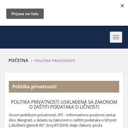
Toggl
navig
POČETNA
POLITIKA PRIVATNOSTI
Politika privatnosti
POLITIKA PRIVATNOSTI USKLAĐENA SA ZAKONOM
O ZAŠTITI PODATAKA O LIČNOSTI
Ovom politikom privatnosti, IPC - Informativno poslovni centar
doo, Beograd, u skladu sa Zakonom o zaštiti podataka o ličnosti
(„Službeni glasnik RS“, broj 87/2018, dalje: Zakon), pruža