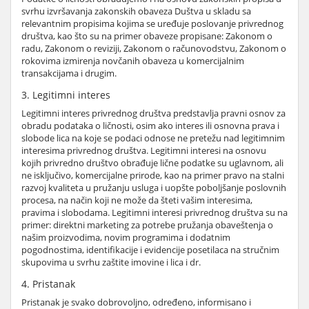
svrhu izvršavanja zakonskih obaveza Duštva u skladu sa
relevantnim propisima kojima se uređuje poslovanje privrednog
društva, kao što su na primer obaveze propisane: Zakonom o
radu, Zakonom o reviziji, Zakonom o računovodstvu, Zakonom o
rokovima izmirenja novčanih obaveza u komercijalnim
transakcijama i drugim.
3. Legitimni interes
Legitimni interes privrednog društva predstavlja pravni osnov za
obradu podataka o ličnosti, osim ako interes ili osnovna prava i
slobode lica na koje se podaci odnose ne pretežu nad legitimnim
interesima privrednog društva. Legitimni interesi na osnovu
kojih privredno društvo obrađuje lične podatke su uglavnom, ali
ne isključivo, komercijalne prirode, kao na primer pravo na stalni
razvoj kvaliteta u pružanju usluga i uopšte poboljšanje poslovnih
procesa, na način koji ne može da šteti vašim interesima,
pravima i slobodama. Legitimni interesi privrednog društva su na
primer: direktni marketing za potrebe pružanja obaveštenja o
našim proizvodima, novim programima i dodatnim
pogodnostima, identifikacije i evidencije posetilaca na stručnim
skupovima u svrhu zaštite imovine i lica i dr.
4. Pristanak
Pristanak je svako dobrovoljno, određeno, informisano i