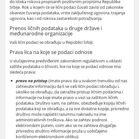
do isteka rokova propisanih pozitivnim propisima Republike
Srbije. Rok u kojem će se lični podaci čuvati zavisi od zakonske
obaveze čuvanja podataka, vrste zaključenog ugovora, trajanja
ugovora, kao i od rokova zastarelosti potraživanja.
Prenos ličnih podataka u druge države i
međunarodne organizacije
Vaši lični podaci se obrađuju u Republici Srbiji.
Prava lica na koje se podaci odnose
U slučajevima predviđenim zakonskom regulativom u oblasti
zaštite podataka o ličnosti, lice na koje se podaci odnose ima
sledeća prava:
pravo na pristup
(imate pravo da u svakom trenutku od nas
zahtevate informaciju da li se vaši lični podaci obrađuju i,
ukoliko se obrađuju, da zatražite pristup ličnim podacima i
informacije na koje imate pravo u vezi sa zaštitom ličnih
podataka. Društvo vam, na zahtev, obezbeđuje kopiju ličnih
podataka koji se obrađuju, a za sve dodatne kopije, privredno
društvo može naplatiti razumnu naknadu na ime
administrativnih troškova. Ako se zahtev podnosi
elektronskim putem, osim ako se ne zahteva drugačije,
privredno društvo informacije pruža u uobičajeno
korišćenom elektronskom obliku);