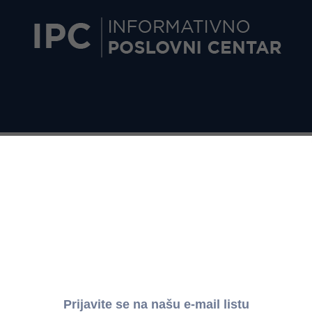
VIŠA OSNOVICA ZA OBRAČUN DOPRINOSA ZA 2021. GODINU
ajviša osnovica za obračun doprinosa za 2021. godi
NE MESEČNE ZARADE U REPUBLICI SRBIJI ZA PERIOD OKTOBAR
NAJVIŠA OSNOVICA
Period primene*
od 1.1.2021.
405.750