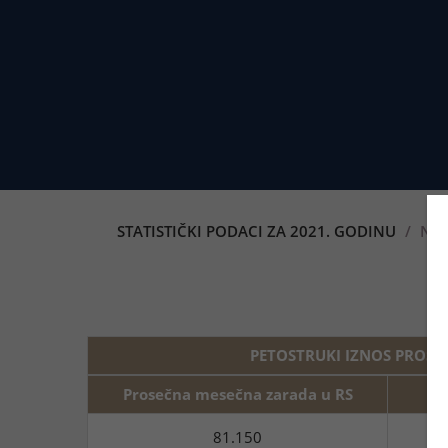
STATISTIČKI PODACI ZA 2021. GODINU
NAJ
N
PETOSTRUKI IZNOS PROSEČ
Prosečna mesečna zarada u RS
81.150