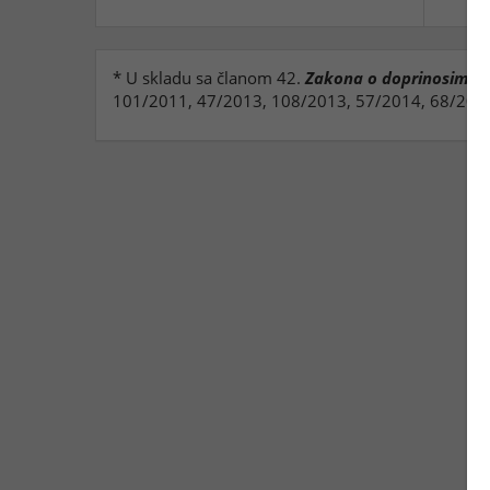
* U skladu sa članom 42.
Zakona o doprinosima z
101/2011, 47/2013, 108/2013, 57/2014, 68/2014 