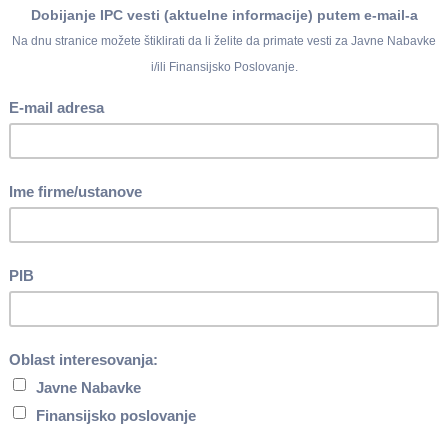
do 31.12.2021.
a obavezno socijalno osiguranje
("Službeni glasnik RS", br. 84/
(dr. zakon), 112/2015, 113/2017, 95/2018, 86/2019 i 153/2020