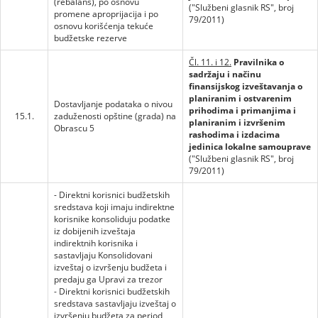
(rebalans), po osnovu
("Službeni glasnik RS", broj
promene aproprijacija i po
79/2011)
osnovu korišćenja tekuće
budžetske rezerve
Čl. 11. i 12.
Pravilnika o
sadržaju i načinu
finansijskog izveštavanja o
planiranim i ostvarenim
Dostavljanje podataka o nivou
prihodima i primanjima i
15.1.
zaduženosti opštine (grada) na
planiranim i izvršenim
Obrascu 5
rashodima i izdacima
jedinica lokalne samouprave
("Službeni glasnik RS", broj
79/2011)
- Direktni korisnici budžetskih
sredstava koji imaju indirektne
korisnike konsoliduju podatke
iz dobijenih izveštaja
indirektnih korisnika i
sastavljaju Konsolidovani
izveštaj o izvršenju budžeta i
predaju ga Upravi za trezor
- Direktni korisnici budžetskih
sredstava sastavljaju izveštaj o
izvršenju budžeta za period