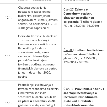
Obaveza dostavljanja
Član 27.
Zakona o
podataka o zaposlenima,
Centralnom registru
izabranim, postavljenim i
10.1.
obaveznog socijalnog
angažovanim licima u javnom
osiguranja
("Službeni glasnik
sektoru na obrascima 1, 2, 3 i
RS", br. 95/2018 i 91/2019)
4. (Registar zaposlenih)
Indirektni korisnici budžetskih
sredstava republičkog i
lokalnog nivoa vlasti, korisnici
Republičkog fonda za
Član 8.
Uredbe o budžetskom
zdravstveno osiguranje
računovodstvu
("Službeni
10.1.
sastavljaju i dostavljaju
glasnik RS", br. 125/2003,
periodične izveštaje o
12/2006 i 27/2020)
izvršenju budžeta, odnosno
finansijskih planova za period
januar - decembar 2020.
godine
Podnošenje izveštavanja o
izvršenim rashodima direktnih
Član 13.
Pravilnika o načinu i
i indirektnih korisnika
sadržaju izveštavanja o
sredstava budžeta Republike
izvršenim rashodima za
za plate u decembru 2020.
plate kod direktnih i
15.1.
godine
. Izveštaj čini Prilog 1
indirektnih korisnika