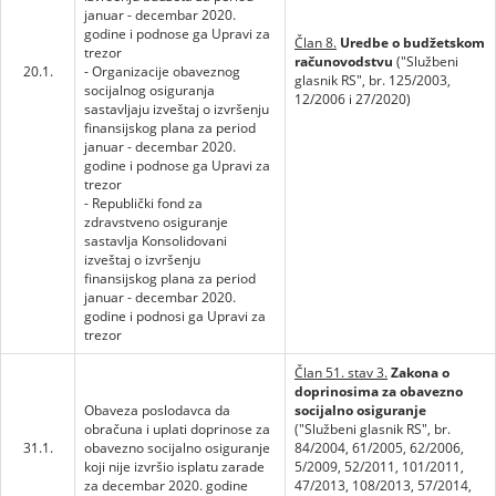
januar - decembar 2020.
godine i podnose ga Upravi za
Član 8.
Uredbe o budžetskom
trezor
računovodstvu
("Službeni
20.1.
- Organizacije obaveznog
glasnik RS", br. 125/2003,
socijalnog osiguranja
12/2006 i 27/2020)
sastavljaju izveštaj o izvršenju
finansijskog plana za period
januar - decembar 2020.
godine i podnose ga Upravi za
trezor
- Republički fond za
zdravstveno osiguranje
sastavlja Konsolidovani
izveštaj o izvršenju
finansijskog plana za period
januar - decembar 2020.
godine i podnosi ga Upravi za
trezor
Član 51. stav 3.
Zakona o
doprinosima za obavezno
Obaveza poslodavca da
socijalno osiguranje
obračuna i uplati doprinose za
("Službeni glasnik RS", br.
31.1.
obavezno socijalno osiguranje
84/2004, 61/2005, 62/2006,
koji nije izvršio isplatu zarade
5/2009, 52/2011, 101/2011,
za decembar 2020. godine
47/2013, 108/2013, 57/2014,