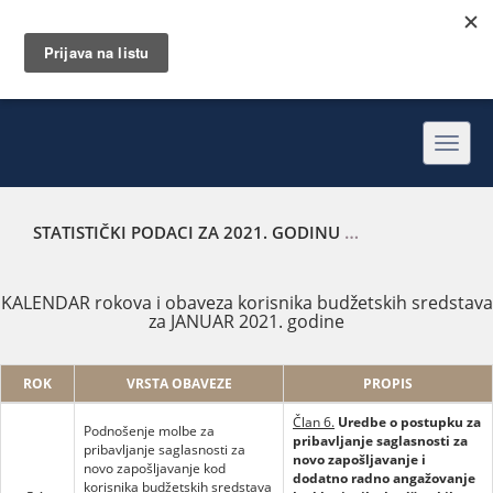
Toggl
navig
STATISTIČKI PODACI ZA 2021. GODINU
KALENDAR ROKOVA
KALENDAR rokova i obaveza korisnika budžetskih sredstava
za JANUAR 2021. godine
ROK
VRSTA OBAVEZE
PROPIS
Član 6.
Uredbe o postupku za
Podnošenje molbe za
pribavljanje saglasnosti za
pribavljanje saglasnosti za
novo zapošljavanje i
novo zapošljavanje kod
dodatno radno angažovanje
korisnika budžetskih sredstava