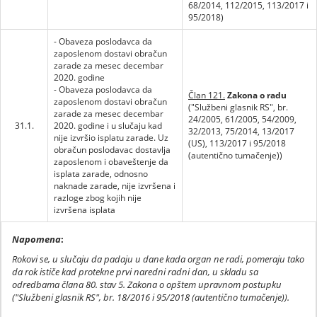
68/2014, 112/2015, 113/2017 i
95/2018)
- Obaveza poslodavca da
zaposlenom dostavi obračun
zarade za mesec decembar
2020. godine
- Obaveza poslodavca da
Član 121.
Zakona o radu
zaposlenom dostavi obračun
("Službeni glasnik RS", br.
zarade za mesec decembar
24/2005, 61/2005, 54/2009,
31.1.
2020. godine i u slučaju kad
32/2013, 75/2014, 13/2017
nije izvršio isplatu zarade. Uz
(US), 113/2017 i 95/2018
obračun poslodavac dostavlja
(autentično tumačenje))
zaposlenom i obaveštenje da
isplata zarade, odnosno
naknade zarade, nije izvršena i
razloge zbog kojih nije
izvršena isplata
Napomena
:
Rokovi se, u slučaju da padaju u dane kada organ ne radi, pomeraju tako
da rok ističe kad protekne prvi naredni radni dan, u skladu sa
odredbama člana 80. stav 5. Zakona o opštem upravnom postupku
("Službeni glasnik RS", br. 18/2016 i 95/2018 (autentično tumačenje)).