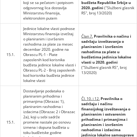
koji se sa pečatom i potpisom
budžeta Republike Srbije u
odgovornog lica dostavlja
2020. godini
("Službeni glasnik
Ministarstvu finansija,
RS", broj 13/2020)
elektronskim putem
Jedinice lokalne vlasti podnose
Ministarstvu finansija izveštaj
Član 7.
Pravilnika o načinu i
o planiranim i izvršenim
sadržaju izveštavanja o
rashodima za plate za mesec
planiranim i izvršenim
decembar 2020. godine na
rashodima za plate u
15.1.
Obrascu PL-1 - Plate
budžetima jedinica lokalne
zaposlenih kod korisnika
vlasti u 2020. godini
budžeta jedinice lokalne vlasti i
("Službeni glasnik RS", broj
Obrascu PL-2 - Broj zaposlenih
13/2020)
kod korisnika budžeta jedinice
lokalne vlasti
Dostavljanje podataka o
planiranim prihodima i
Čl. 10. i 12.
Pravilnika o
primanjima (Obrazac 1),
sadržaju i načinu
planiranim rashodima i
finansijskog izveštavanja o
izdacima (Obrazac 2 i Obrazac
planiranim i ostvarenim
2a), koji u sebi sadrže
prihodima i primanjima i
15.1.
promene nastale po osnovu
planiranim i izvršenim
izmena i dopuna budžeta u
rashodima i izdacima
toku budžetske godine
jedinica lokalne samouprave