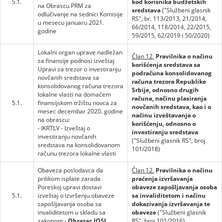
5.1.
kod korisnika budžetskih
na Obrascu PRM za
sredstava
("Službeni glasnik
odlučivanje na sednici Komisije
RS", br. 113/2013, 21/2014,
u mesecu januaru 2021.
66/2014, 118/2014, 22/2015,
godine
59/2015, 62/2019 i 50/2020)
Lokalni organ uprave nadležan
Član 12.
Pravilnika o načinu
za finansije podnosi izveštaj
korišćenja sredstava sa
Upravi za trezor o investiranju
podračuna konsolidovanog
novčanih sredstava sa
računa trezora Republike
konsolidovanog računa trezora
Srbije, odnosno drugih
lokalne vlasti na domaćem
računa, načinu plasiranja
5.1.
finansijskom tržištu novca za
novčanih sredstava, kao i o
mesec decembar 2020. godine
načinu izveštavanja o
na obrascu:
korišćenju, odnosno o
- IKRTLV - Izveštaj o
investiranju sredstava
investiranju novčanih
("Službeni glasnik RS", broj
sredstava na konsolidovanom
101/2018)
računu trezora lokalne vlasti
Obaveza poslodavca da
Član 12.
Pravilnika o načinu
prilikom isplate zarada
praćenja izvršavanja
Poreskoj upravi dostavi
obaveze zapošljavanja osoba
5.1.
izveštaj o izvršenju obaveze
sa invaliditetom i načinu
zapošljavanja osoba sa
dokazivanja izvršavanja te
invaliditetom u skladu sa
obaveze
("Službeni glasnik
zakonom -
Obrazac IOSI
RS", broj 101/2016)