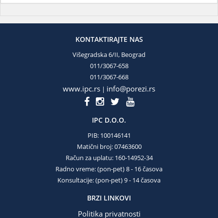
KONTAKTIRAJTE NAS
Višegradska 6/II, Beograd
011/3067-658
011/3067-668
www.ipc.rs
info@porezi.rs
|
IPC D.O.O.
PIB: 100146141
Matični broj: 07463600
Račun za uplatu: 160-14952-34
Radno vreme: (pon-pet) 8 - 16 časova
Konsultacije: (pon-pet) 9 - 14 časova
BRZI LINKOVI
Politika privatnosti