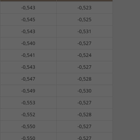
-0,543
-0,523
-0,545
-0,525
-0,543
-0,531
-0,540
-0,527
-0,541
-0,524
-0,543
-0,527
-0,547
-0,528
-0,549
-0,530
-0,553
-0,527
-0,552
-0,528
-0,550
-0,527
-0,550
-0,527