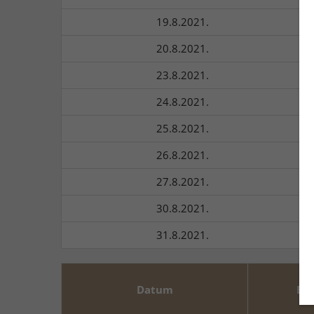
19.8.2021.
20.8.2021.
23.8.2021.
24.8.2021.
25.8.2021.
26.8.2021.
27.8.2021.
30.8.2021.
31.8.2021.
Datum
EO