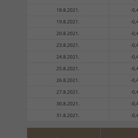
18.8.2021.
-0,
19.8.2021.
-0,
20.8.2021.
-0,
23.8.2021.
-0,
24.8.2021.
-0,
25.8.2021.
-0,
26.8.2021.
-0,
27.8.2021.
-0,
30.8.2021.
-0,
31.8.2021.
-0,