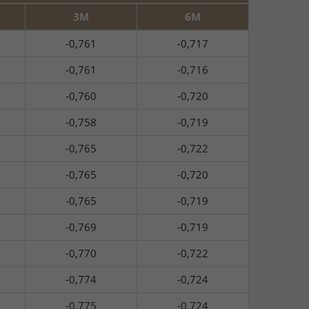
3M
6M
-0,761
-0,717
-0,761
-0,716
-0,760
-0,720
-0,758
-0,719
-0,765
-0,722
-0,765
-0,720
-0,765
-0,719
-0,769
-0,719
-0,770
-0,722
-0,774
-0,724
-0,775
-0,724