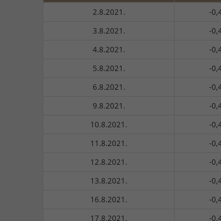
2.8.2021.
-0,
3.8.2021.
-0,
4.8.2021.
-0,
5.8.2021.
-0,
6.8.2021.
-0,
9.8.2021.
-0,
10.8.2021.
-0,
11.8.2021.
-0,
12.8.2021.
-0,
13.8.2021.
-0,
16.8.2021.
-0,
17.8.2021.
-0,