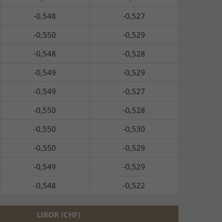
-0,548
-0,527
-0,550
-0,529
-0,548
-0,528
-0,549
-0,529
-0,549
-0,527
-0,550
-0,528
-0,550
-0,530
-0,550
-0,529
-0,549
-0,529
-0,548
-0,522
LIBOR (CHF)