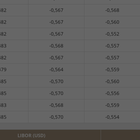
482
-0,567
-0,568
482
-0,567
-0,560
482
-0,567
-0,552
483
-0,568
-0,557
482
-0,567
-0,557
479
-0,564
-0,559
485
-0,570
-0,560
485
-0,570
-0,556
483
-0,568
-0,559
485
-0,570
-0,554
LIBOR (USD)