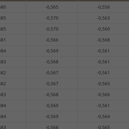
480
-0,565
-0,556
485
-0,570
-0,563
485
-0,570
-0,560
481
-0,566
-0,568
484
-0,569
-0,561
483
-0,568
-0,561
482
-0,567
-0,561
482
-0,567
-0,565
483
-0,568
-0,566
484
-0,569
-0,561
484
-0,569
-0,564
483
-0,568
-0,565