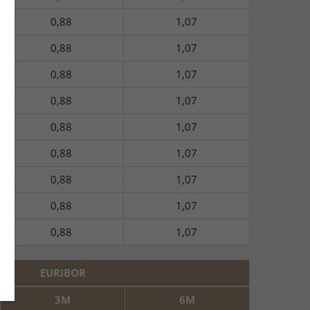
0,88
1,07
0,88
1,07
0,88
1,07
0,88
1,07
0,88
1,07
0,88
1,07
0,88
1,07
0,88
1,07
0,88
1,07
EURIBOR
3M
6M