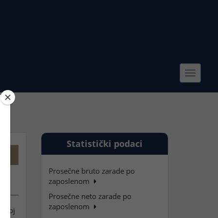
Toggle
navigat
Statistički podaci
Prosečne bruto zarade po
zaposlenom
Prosečne neto zarade po
zaposlenom
ženoj