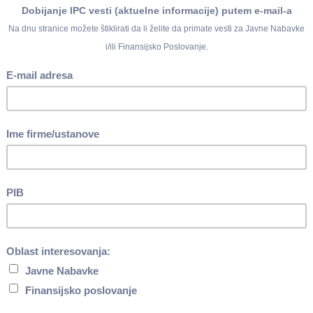
apočnu u razdoblju
:
o u navedenim periodima, već da u njima može započeti i da mo
a.
ihovom oglašavanju, u konkretnom slučaju o sezonskom sniženju r
/2025.