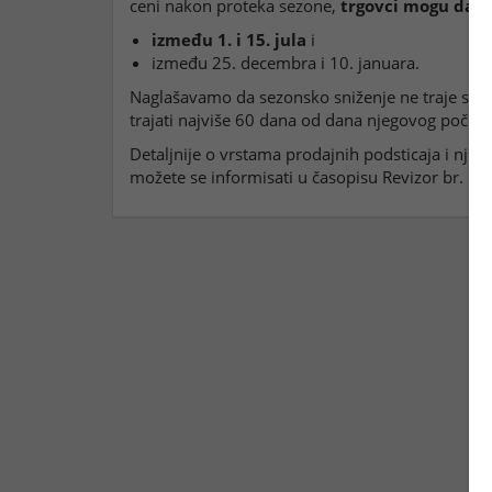
ceni nakon proteka sezone,
trgovci mogu da z
između 1. i 15. jula
i
između 25. decembra i 10. januara.
Naglašavamo da sezonsko sniženje ne traje sam
trajati najviše 60 dana od dana njegovog početk
Detaljnije o vrstama prodajnih podsticaja i nj
možete se informisati u časopisu Revizor br. 11