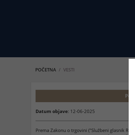
POČETNA
VESTI
Poč
Datum objave
: 12-06-2025
Prema Zakonu o trgovini ("Službeni glasnik RS"