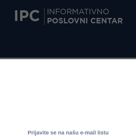
etak sezonskog sniženja
, broj 52/2019)
sezonsko sniženje
, odnosno prodaju robe po sni