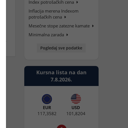
Index potrošačkih cena
Inflacija merena Indexom
potrošačkih cena
že
Mesečne stope zatezne kamate
Minimalna zarada
obe,
Pogledaj sve podatke
Kursna lista na dan
7.8.2026.
EUR
USD
117,3582
101,8204