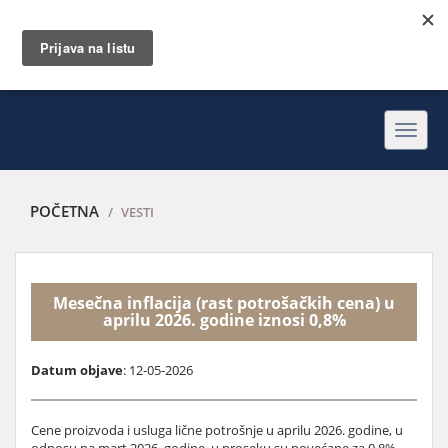
Toggl
navig
POČETNA
VESTI
Mesečna inflacija (rast potrošačkih cena) u
aprilu 2026. godine iznosi 0,8%
Datum objave
: 12-05-2026
Cene proizvoda i usluga lične potrošnje u aprilu 2026. godine, u