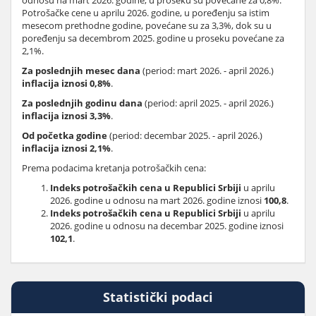
odnosu na mart 2026. godine, u proseku su povećane za 0,8%.
Potrošačke cene u aprilu 2026. godine, u poređenju sa istim
mesecom prethodne godine, povećane su za 3,3%, dok su u
poređenju sa decembrom 2025. godine u proseku povećane za
2,1%.
Za poslednjih mesec dana
(period: mart 2026. - april 2026.)
inflacija iznosi 0,8%
.
Za poslednjih godinu dana
(period: april 2025. - april 2026.)
inflacija iznosi 3,3%
.
Od početka godine
(period: decembar 2025. - april 2026.)
inflacija iznosi 2,1%
.
Prema podacima kretanja potrošačkih cena:
Indeks potrošačkih cena u Republici Srbiji
u aprilu
2026. godine u odnosu na mart 2026. godine iznosi
100,8
.
Indeks potrošačkih cena u Republici Srbiji
u aprilu
2026. godine u odnosu na decembar 2025. godine iznosi
102,1
.
Statistički podaci