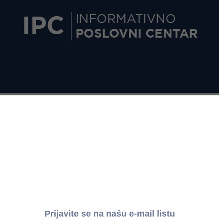
ERENTNA KAMATNA STOPA NARODNE BANKE SRBIJE
Referentna kamatna stopa Narodne banke Srbije
Period
7.2024. do 11.9.2024.