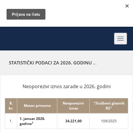
Toggl
navig
STATISTIČKI PODACI ZA 2026. GODINU
NEOPOREZIVI IZNO
Neoporezivi iznos zarade u 2026. godini
R.
Neoporezivi
"Službeni glasnik
Mesec primene
br.
iznos
RS"
1. januar 2026.
1.
34.221,00
109/2025
1
godine