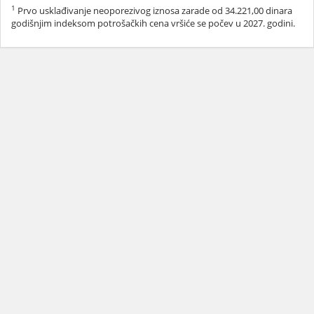
1
Prvo usklađivanje neoporezivog iznosa zarade od 34.221,00 dinara
godišnjim indeksom potrošačkih cena vršiće se počev u 2027. godini.