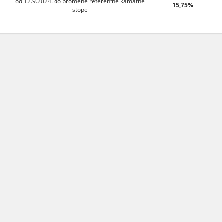
od 12.9.2024. do promene referentne kamatne
15,75%
stope