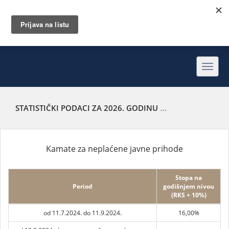
Toggl
navig
STATISTIČKI PODACI ZA 2026. GODINU
KAMATE ZA NEPLA
Kamate za neplaćene javne prihode
Stopa na
Period
godišnjem nivou
(RKS + 10%)
od 11.7.2024. do 11.9.2024.
16,00%