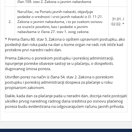
član 109. stav 2. Zakona o javnim nabavkama
Naručilac, na Portalu javnih nabavki, objavljuje
podatke o vrednosti i vrsti javnih nabavki iz čl. 11-21.
31.01. /
2.
Zakona o javnim nabavkama, i to po svakom osnovu
02.02. *
za izuzeće posebno, kao i podatke o javnim
nabavkama iz člana 27. stav 1. ovog zakona
* Prema članu 80. stav 5. Zakona o opštem upravnom postupku, ako
poslednji dan roka pada na dan u kome organ ne radi, rok ističe kad
protekne prvi naredni radni dan.
Prema Zakonu o poreskom postupku i poreskoj administraciji,
ispunjenje poreske obaveze sastoji se u plaćanju, o dospelosti,
dugovanog iznosa poreza.
Utvrđen porez na način iz člana 54. stav 2. Zakona o poreskom
postupku i poreskoj administraciji dospeva za plaćanje u roku
propisanom zakonom.
Dakle, kada dan za plaćanje pada u neradni dan, docnja neće postojati
ukoliko prvog narednog radnog dana sredstva po osnovu plaćenog
poreza budu evidentirana na odgovarajućem računu javnih prihoda.