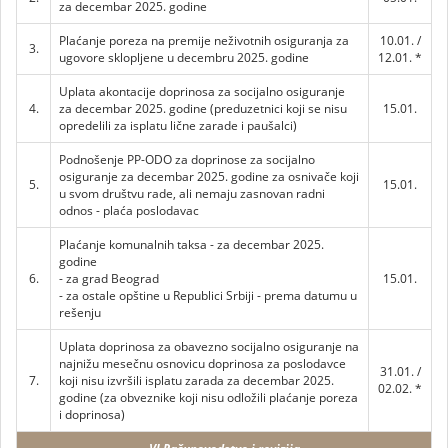
za decembar 2025. godine
Plaćanje poreza na premije neživotnih osiguranja za
10.01. /
3.
ugovore sklopljene u decembru 2025. godine
12.01. *
Uplata akontacije doprinosa za socijalno osiguranje
4.
za decembar 2025. godine (preduzetnici koji se nisu
15.01.
opredelili za isplatu lične zarade i paušalci)
Podnošenje PP-ODO za doprinose za socijalno
osiguranje za decembar 2025. godine za osnivače koji
5.
15.01.
u svom društvu rade, ali nemaju zasnovan radni
odnos - plaća poslodavac
Plaćanje komunalnih taksa - za decembar 2025.
godine
6.
- za grad Beograd
15.01.
- za ostale opštine u Republici Srbiji - prema datumu u
rešenju
Uplata doprinosa za obavezno socijalno osiguranje na
najnižu mesečnu osnovicu doprinosa za poslodavce
31.01. /
7.
koji nisu izvršili isplatu zarada za decembar 2025.
02.02. *
godine (za obveznike koji nisu odložili plaćanje poreza
i doprinosa)