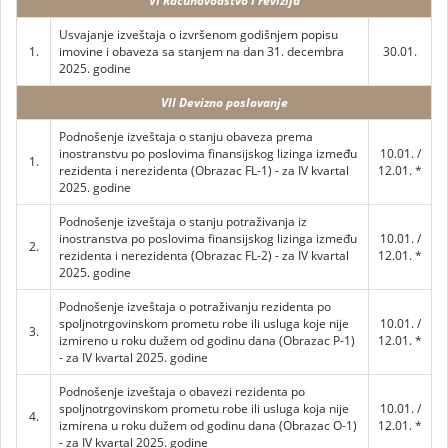
VI Računovodstvo i revizija
Usvajanje izveštaja o izvršenom godišnjem popisu
1.
imovine i obaveza sa stanjem na dan 31. decembra
30.01.
2025. godine
VII Devizno poslovanje
Podnošenje izveštaja o stanju obaveza prema
inostranstvu po poslovima finansijskog lizinga između
10.01. /
1.
rezidenta i nerezidenta (Obrazac FL-1) - za IV kvartal
12.01. *
2025. godine
Podnošenje izveštaja o stanju potraživanja iz
inostranstva po poslovima finansijskog lizinga između
10.01. /
2.
rezidenta i nerezidenta (Obrazac FL-2) - za IV kvartal
12.01. *
2025. godine
Podnošenje izveštaja o potraživanju rezidenta po
spoljnotrgovinskom prometu robe ili usluga koje nije
10.01. /
3.
izmireno u roku dužem od godinu dana (Obrazac P-1)
12.01. *
- za IV kvartal 2025. godine
Podnošenje izveštaja o obavezi rezidenta po
spoljnotrgovinskom prometu robe ili usluga koja nije
10.01. /
4.
izmirena u roku dužem od godinu dana (Obrazac O-1)
12.01. *
- za IV kvartal 2025. godine