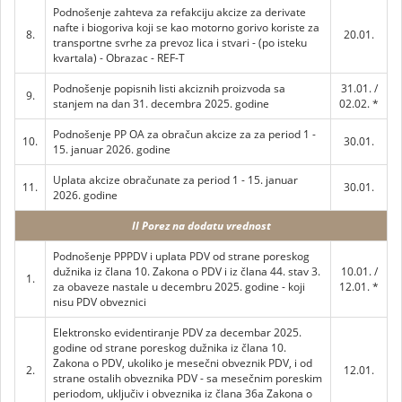
Podnošenje zahteva za refakciju akcize za derivate
nafte i biogoriva koji se kao motorno gorivo koriste za
8.
20.01.
transportne svrhe za prevoz lica i stvari - (po isteku
kvartala) - Obrazac - REF-T
Podnošenje popisnih listi akciznih proizvoda sa
31.01. /
9.
stanjem na dan 31. decembra 2025. godine
02.02. *
Podnošenje PP OA za obračun akcize za za period 1 -
10.
30.01.
15. januar 2026. godine
Uplata akcize obračunate za period 1 - 15. januar
11.
30.01.
2026. godine
II Porez na dodatu vrednost
Podnošenje PPPDV i uplata PDV od strane poreskog
dužnika iz člana 10. Zakona o PDV i iz člana 44. stav 3.
10.01. /
1.
za obaveze nastale u decembru 2025. godine - koji
12.01. *
nisu PDV obveznici
Elektronsko evidentiranje PDV za decembar 2025.
godine od strane poreskog dužnika iz člana 10.
Zakona o PDV, ukoliko je mesečni obveznik PDV, i od
2.
12.01.
strane ostalih obveznika PDV - sa mesečnim poreskim
periodom, uključiv i obveznika iz člana 36a Zakona o