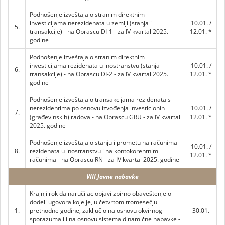
Podnošenje izveštaja o stranim direktnim
investicijama nerezidenata u zemlji (stanja i
10.01. /
5.
transakcije) - na Obrascu DI-1 - za IV kvartal 2025.
12.01. *
godine
Podnošenje izveštaja o stranim direktnim
investicijama rezidenata u inostranstvu (stanja i
10.01. /
6.
transakcije) - na Obrascu DI-2 - za IV kvartal 2025.
12.01. *
godine
Podnošenje izveštaja o transakcijama rezidenata s
nerezidentima po osnovu izvođenja investicionih
10.01. /
7.
(građevinskih) radova - na Obrascu GRU - za IV kvartal
12.01. *
2025. godine
Podnošenje izveštaja o stanju i prometu na računima
10.01. /
8.
rezidenata u inostranstvu i na kontokorentnim
12.01. *
računima - na Obrascu RN - za IV kvartal 2025. godine
VIII Javne nabavke
Krajnji rok da naručilac objavi zbirno obaveštenje o
dodeli ugovora koje je, u četvrtom tromesečju
1.
prethodne godine, zaključio na osnovu okvirnog
30.01.
sporazuma ili na osnovu sistema dinamične nabavke
-