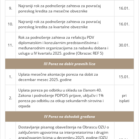
Najraniji rok za podnošenje zahteva za povraćaj
9.
16.01.
poreskog kredita za mesečne obveznike
Najraniji rok za podnošenje zahteva za povraćaj
10.
16.01.
poreskog kredita za kvartalne obveznike
Rok za podnošenje zahteva za refakciju PDV
diplomatskim i konzularnim predstavništvima i
11.
30.01.
međunarodnim organizacijama za nabavku dobara i
usluga u IV kvartalu 2025. godine (Obrazac REF 5)
III Porez na dobit pravnih lica
Uplata mesečne akontacije poreza na dobit za
1.
15.01.
decembar mesec 2025. godine
Uplata poreza po odbitku u skladu sa članom 40.
Zakona i podnošenje PDPO/S prijave, uključiv i 1%
pri
2.
poreza po odbitku za otkup sekundarnih sirovina i
isplati
otpada
IV Porez na dohodak građana
Dostavljanje pisanog obaveštenja na Obrascu OZU o
zaključenim ugovorima sa interpretatorima i drugim
angažovanim licima u decembru 2025. godine (OZU