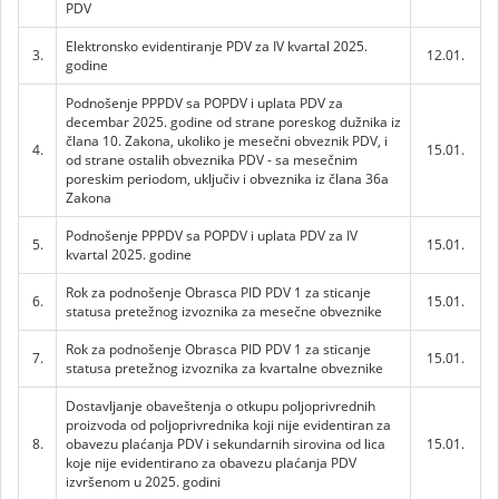
PDV
Elektronsko evidentiranje PDV za IV kvartal 2025.
3.
12.01.
godine
Podnošenje PPPDV sa POPDV i uplata PDV za
decembar 2025. godine od strane poreskog dužnika iz
člana 10. Zakona, ukoliko je mesečni obveznik PDV, i
4.
15.01.
od strane ostalih obveznika PDV - sa mesečnim
poreskim periodom, uključiv i obveznika iz člana 36a
Zakona
Podnošenje PPPDV sa POPDV i uplata PDV za IV
5.
15.01.
kvartal 2025. godine
Rok za podnošenje Obrasca PID PDV 1 za sticanje
6.
15.01.
statusa pretežnog izvoznika za mesečne obveznike
Rok za podnošenje Obrasca PID PDV 1 za sticanje
7.
15.01.
statusa pretežnog izvoznika za kvartalne obveznike
Dostavljanje obaveštenja o otkupu poljoprivrednih
proizvoda od poljoprivrednika koji nije evidentiran za
8.
obavezu plaćanja PDV i sekundarnih sirovina od lica
15.01.
koje nije evidentirano za obavezu plaćanja PDV
izvršenom u 2025. godini