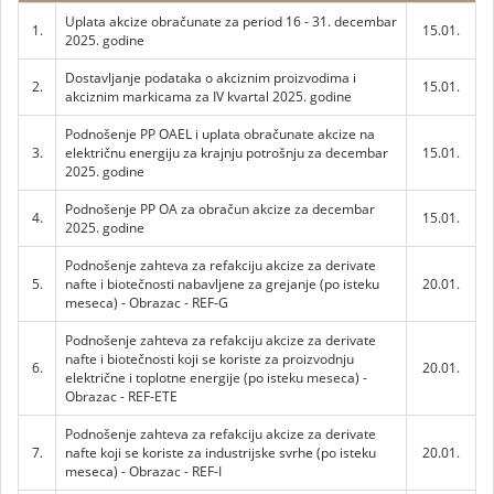
Uplata akcize obračunate za period 16 - 31. decembar
1.
15.01.
2025. godine
Dostavljanje podataka o akciznim proizvodima i
2.
15.01.
akciznim markicama za IV kvartal 2025. godine
Podnošenje PP OAEL i uplata obračunate akcize na
3.
električnu energiju za krajnju potrošnju za decembar
15.01.
2025. godine
Podnošenje PP OA za obračun akcize za decembar
4.
15.01.
2025. godine
Podnošenje zahteva za refakciju akcize za derivate
5.
nafte i biotečnosti nabavljene za grejanje (po isteku
20.01.
meseca) - Obrazac - REF-G
Podnošenje zahteva za refakciju akcize za derivate
nafte i biotečnosti koji se koriste za proizvodnju
6.
20.01.
električne i toplotne energije (po isteku meseca) -
Obrazac - REF-ETE
Podnošenje zahteva za refakciju akcize za derivate
7.
nafte koji se koriste za industrijske svrhe (po isteku
20.01.
meseca) - Obrazac - REF-I