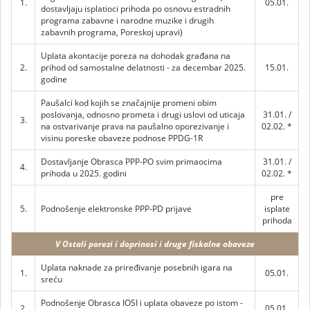
1.
05.01.
dostavljaju isplatioci prihoda po osnovu estradnih
programa zabavne i narodne muzike i drugih
zabavnih programa, Poreskoj upravi)
Uplata akontacije poreza na dohodak građana na
2.
prihod od samostalne delatnosti - za decembar 2025.
15.01.
godine
Paušalci kod kojih se značajnije promeni obim
poslovanja, odnosno prometa i drugi uslovi od uticaja
31.01. /
3.
na ostvarivanje prava na paušalno oporezivanje i
02.02. *
visinu poreske obaveze podnose PPDG-1R
Dostavljanje Obrasca PPP-PO svim primaocima
31.01. /
4.
prihoda u 2025. godini
02.02. *
pre
5.
Podnošenje elektronske PPP-PD prijave
isplate
prihoda
V Ostali porezi i doprinosi i druge fiskalne obaveze
Uplata naknade za priređivanje posebnih igara na
1.
05.01.
sreću
Podnošenje Obrasca IOSI i uplata obaveze po istom -
2.
05.01.