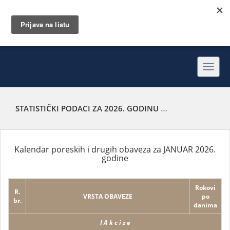
Toggl
navig
STATISTIČKI PODACI ZA 2026. GODINU
KALENDAR PORESKI
Kalendar poreskih i drugih obaveza za JANUAR 2026.
godine
Rokovi
R.
VRSTA OBAVEZE
po
br.
danima
I A k c i z e