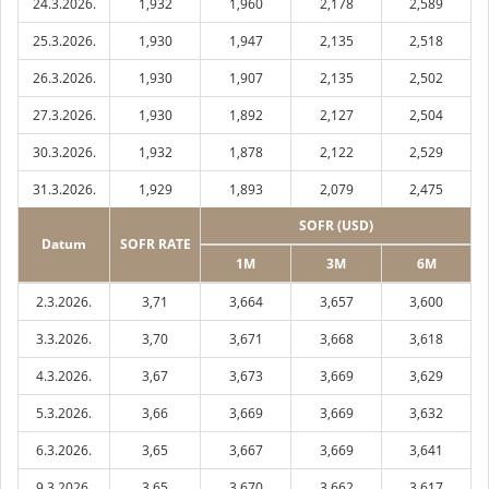
24.3.2026.
1,932
1,960
2,178
2,589
25.3.2026.
1,930
1,947
2,135
2,518
26.3.2026.
1,930
1,907
2,135
2,502
27.3.2026.
1,930
1,892
2,127
2,504
30.3.2026.
1,932
1,878
2,122
2,529
31.3.2026.
1,929
1,893
2,079
2,475
SOFR (USD)
Datum
SOFR RATE
1M
3M
6M
2.3.2026.
3,71
3,664
3,657
3,600
3.3.2026.
3,70
3,671
3,668
3,618
4.3.2026.
3,67
3,673
3,669
3,629
5.3.2026.
3,66
3,669
3,669
3,632
6.3.2026.
3,65
3,667
3,669
3,641
9.3.2026.
3,65
3,670
3,662
3,617