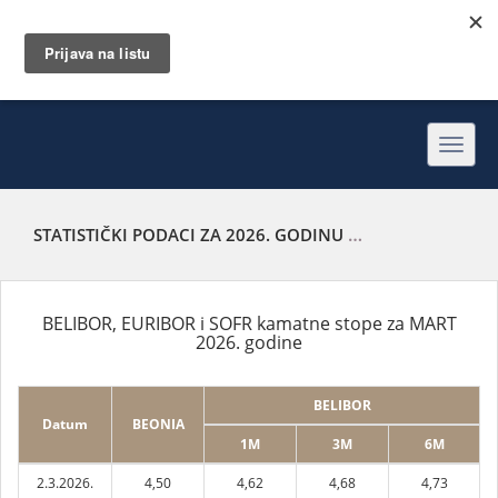
Toggl
navig
STATISTIČKI PODACI ZA 2026. GODINU
BELIBOR, EURIBOR
BELIBOR, EURIBOR i SOFR kamatne stope za MART
2026. godine
BELIBOR
Datum
BEONIA
1M
3M
6M
2.3.2026.
4,50
4,62
4,68
4,73