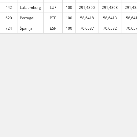
442
Luksemburg
LUF
100
291,4390
291,4368
291,43
620
Portugal
PTE
100
58,6418
58,6413
58,64
724
Španija
ESP
100
70,6587
70,6582
70,65