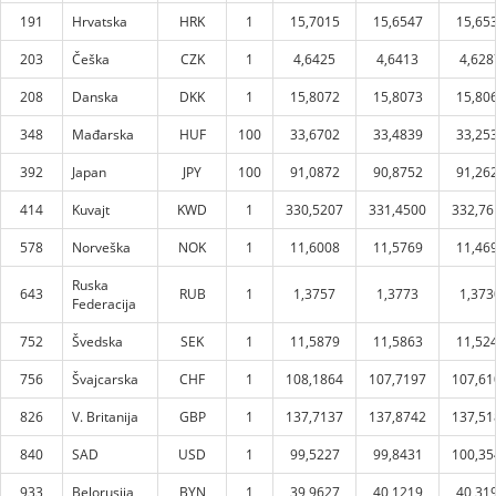
191
Hrvatska
HRK
1
15,7015
15,6547
15,65
203
Češka
CZK
1
4,6425
4,6413
4,628
208
Danska
DKK
1
15,8072
15,8073
15,80
348
Mađarska
HUF
100
33,6702
33,4839
33,25
392
Japan
JPY
100
91,0872
90,8752
91,26
414
Kuvajt
KWD
1
330,5207
331,4500
332,76
578
Norveška
NOK
1
11,6008
11,5769
11,46
Ruska
643
RUB
1
1,3757
1,3773
1,373
Federacija
752
Švedska
SEK
1
11,5879
11,5863
11,52
756
Švajcarska
CHF
1
108,1864
107,7197
107,61
826
V. Britanija
GBP
1
137,7137
137,8742
137,51
840
SAD
USD
1
99,5227
99,8431
100,35
933
Belorusija
BYN
1
39,9627
40,1219
40,31