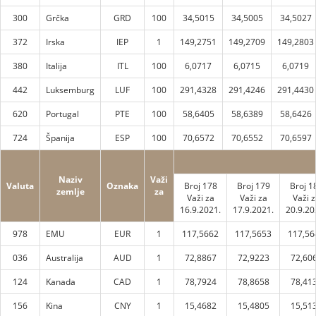
300
Grčka
GRD
100
34,5015
34,5005
34,5027
372
Irska
IEP
1
149,2751
149,2709
149,2803
380
Italija
ITL
100
6,0717
6,0715
6,0719
442
Luksemburg
LUF
100
291,4328
291,4246
291,4430
620
Portugal
PTE
100
58,6405
58,6389
58,6426
724
Španija
ESP
100
70,6572
70,6552
70,6597
Naziv
Važi
Valuta
Oznaka
Broj 178
Broj 179
Broj 1
zemlje
za
Važi za
Važi za
Važi z
16.9.2021.
17.9.2021.
20.9.20
978
EMU
EUR
1
117,5662
117,5653
117,56
036
Australija
AUD
1
72,8867
72,9223
72,60
124
Kanada
CAD
1
78,7924
78,8658
78,41
156
Kina
CNY
1
15,4682
15,4805
15,51