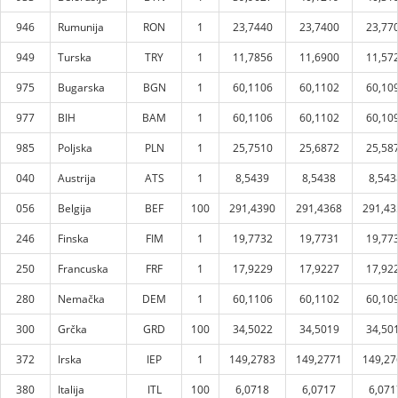
946
Rumunija
RON
1
23,7440
23,7400
23,77
949
Turska
TRY
1
11,7856
11,6900
11,57
975
Bugarska
BGN
1
60,1106
60,1102
60,10
977
BIH
BAM
1
60,1106
60,1102
60,10
985
Poljska
PLN
1
25,7510
25,6872
25,58
040
Austrija
ATS
1
8,5439
8,5438
8,543
056
Belgija
BEF
100
291,4390
291,4368
291,43
246
Finska
FIM
1
19,7732
19,7731
19,77
250
Francuska
FRF
1
17,9229
17,9227
17,92
280
Nemačka
DEM
1
60,1106
60,1102
60,10
300
Grčka
GRD
100
34,5022
34,5019
34,50
372
Irska
IEP
1
149,2783
149,2771
149,27
380
Italija
ITL
100
6,0718
6,0717
6,071