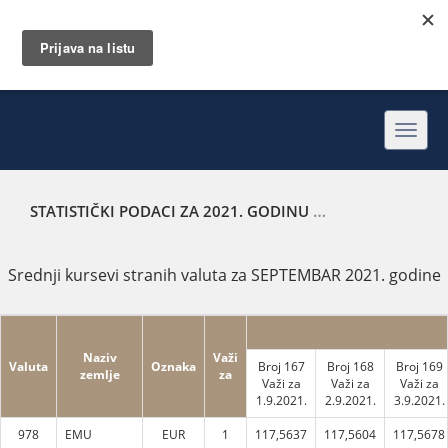
Toggl
navig
STATISTIČKI PODACI ZA 2021. GODINU
SREDNJI KURSEVI 
Srednji kursevi stranih valuta za SEPTEMBAR 2021. godine
Naziv
Važi
Valuta
Oznaka
Broj 167
Broj 168
Broj 169
zemlje
za
Važi za
Važi za
Važi za
1.9.2021.
2.9.2021.
3.9.2021.
978
EMU
EUR
1
117,5637
117,5604
117,5678