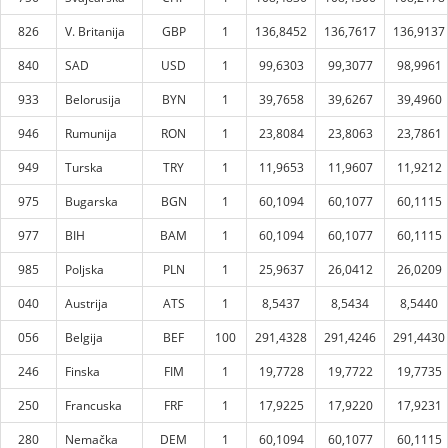
826
V. Britanija
GBP
1
136,8452
136,7617
136,9137
840
SAD
USD
1
99,6303
99,3077
98,9961
933
Belorusija
BYN
1
39,7658
39,6267
39,4960
946
Rumunija
RON
1
23,8084
23,8063
23,7861
949
Turska
TRY
1
11,9653
11,9607
11,9212
975
Bugarska
BGN
1
60,1094
60,1077
60,1115
977
BIH
BAM
1
60,1094
60,1077
60,1115
985
Poljska
PLN
1
25,9637
26,0412
26,0209
040
Austrija
ATS
1
8,5437
8,5434
8,5440
056
Belgija
BEF
100
291,4328
291,4246
291,4430
246
Finska
FIM
1
19,7728
19,7722
19,7735
250
Francuska
FRF
1
17,9225
17,9220
17,9231
280
Nemačka
DEM
1
60,1094
60,1077
60,1115