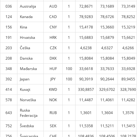
036
Australija
AUD
1
72,8671
73,1689
73,3149
124
Kanada
CAD
1
78,9283
78,6726
78,8252
156
Kina
CNY
1
15,4178
15,3660
15,3219
191
Hrvatska
HRK
1
15,6883
15,6879
15,6621
203
Češka
CZK
1
4,6238
4,6327
4,6266
208
Danska
DKK
1
15,8084
15,8084
15,8049
348
Mađarska
HUF
100
33,6618
33,7633
33,6928
392
Japan
JPY
100
90,3919
90,2644
89,9455
414
Kuvajt
KWD
1
330,8857
329,6702
328,7690
578
Norveška
NOK
1
11,4487
11,4061
11,4282
Ruska
643
RUB
1
1,3601
1,3604
1,3576
Federacija
752
Švedska
SEK
1
11,5358
11,5211
11,5415
756
Švajcarska
CHF
1
108,4836
108,4506
108,2178