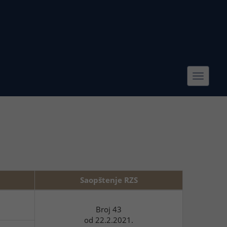
Toggle
navigat
Saopštenje RZS
Broj 43
od 22.2.2021.