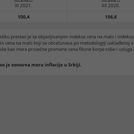
XI 2021.
XII 2020.
100,4
106,6
stiku prestao je sa objavljivanjem indeksa cena na malo i indeksa
eks cena na malo koji se obračunava po metodologiji usklađenoj
finiše kao mera prosečne promene cena fiksne korpe robe i usluga
o je osnovna mera inflacije u Srbiji.