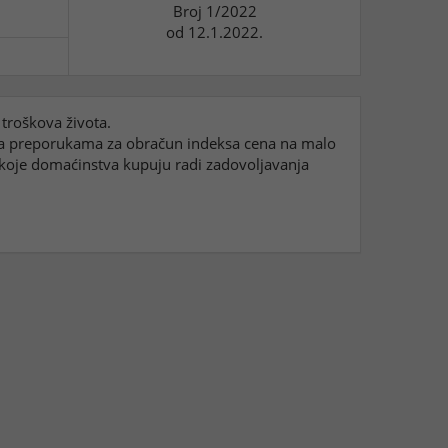
Broj 1/2022
od 12.1.2022.
 troškova života.
 sa preporukama za obračun indeksa cena na malo
 koje domaćinstva kupuju radi zadovoljavanja