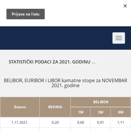
Toggl
navig
STATISTIČKI PODACI ZA 2021. GODINU
BELIBOR, EURIBOR
BELIBOR, EURIBOR i LIBOR kamatne stope za NOVEMBAR
2021. godine
BELIBOR
Datum
BEONIA
1M
3M
6M
1.11.2021.
0,20
0,60
0,91
1,11