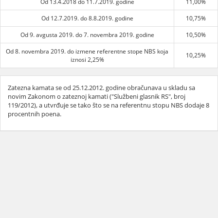
Od 13.4.2018 do 11.7.2019. godine
11,00%
Od 12.7.2019. do 8.8.2019. godine
10,75%
Od 9. avgusta 2019. do 7. novembra 2019. godine
10,50%
Od 8. novembra 2019. do izmene referentne stope NBS koja
10,25%
iznosi 2,25%
Zatezna kamata se od 25.12.2012. godine obračunava u skladu sa
novim Zakonom o zateznoj kamati ("Službeni glasnik RS", broj
119/2012), a utvrđuje se tako što se na referentnu stopu NBS dodaje 8
procentnih poena.