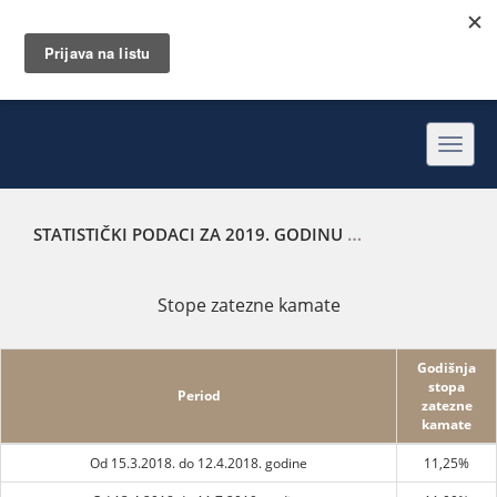
Toggl
navig
STATISTIČKI PODACI ZA 2019. GODINU
STOPE ZATEZNE K
Stope zatezne kamate
Godišnja
stopa
Period
zatezne
kamate
Od 15.3.2018. do 12.4.2018. godine
11,25%