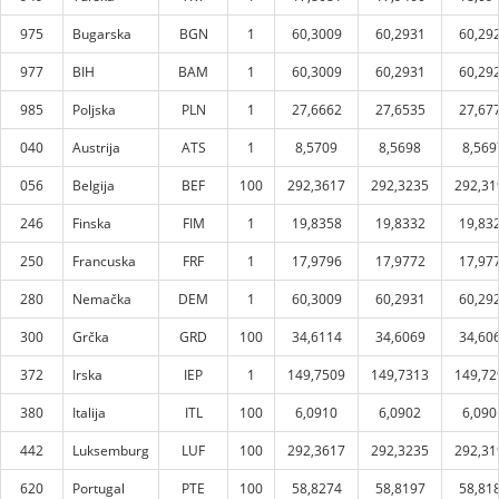
975
Bugarska
BGN
1
60,3009
60,2931
60,29
977
BIH
BAM
1
60,3009
60,2931
60,29
985
Poljska
PLN
1
27,6662
27,6535
27,67
040
Austrija
ATS
1
8,5709
8,5698
8,569
056
Belgija
BEF
100
292,3617
292,3235
292,31
246
Finska
FIM
1
19,8358
19,8332
19,83
250
Francuska
FRF
1
17,9796
17,9772
17,97
280
Nemačka
DEM
1
60,3009
60,2931
60,29
300
Grčka
GRD
100
34,6114
34,6069
34,60
372
Irska
IEP
1
149,7509
149,7313
149,72
380
Italija
ITL
100
6,0910
6,0902
6,090
442
Luksemburg
LUF
100
292,3617
292,3235
292,31
620
Portugal
PTE
100
58,8274
58,8197
58,81