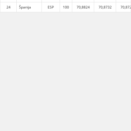
24
Španija
ESP
100
70,8824
70,8732
70,87