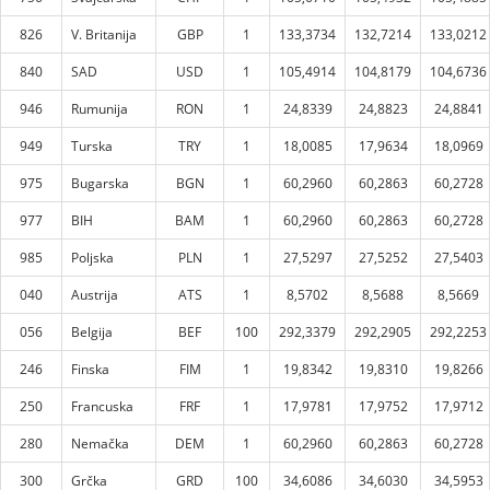
826
V. Britanija
GBP
1
133,3734
132,7214
133,0212
840
SAD
USD
1
105,4914
104,8179
104,6736
946
Rumunija
RON
1
24,8339
24,8823
24,8841
949
Turska
TRY
1
18,0085
17,9634
18,0969
975
Bugarska
BGN
1
60,2960
60,2863
60,2728
977
BIH
BAM
1
60,2960
60,2863
60,2728
985
Poljska
PLN
1
27,5297
27,5252
27,5403
040
Austrija
ATS
1
8,5702
8,5688
8,5669
056
Belgija
BEF
100
292,3379
292,2905
292,2253
246
Finska
FIM
1
19,8342
19,8310
19,8266
250
Francuska
FRF
1
17,9781
17,9752
17,9712
280
Nemačka
DEM
1
60,2960
60,2863
60,2728
300
Grčka
GRD
100
34,6086
34,6030
34,5953