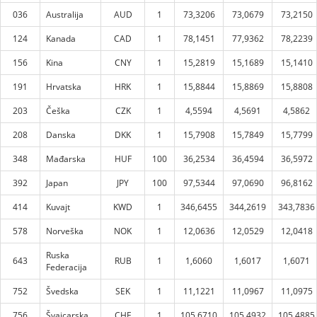
036
Australija
AUD
1
73,3206
73,0679
73,2150
124
Kanada
CAD
1
78,1451
77,9362
78,2239
156
Kina
CNY
1
15,2819
15,1689
15,1410
191
Hrvatska
HRK
1
15,8844
15,8869
15,8808
203
Češka
CZK
1
4,5594
4,5691
4,5862
208
Danska
DKK
1
15,7908
15,7849
15,7799
348
Mađarska
HUF
100
36,2534
36,4594
36,5972
392
Japan
JPY
100
97,5344
97,0690
96,8162
414
Kuvajt
KWD
1
346,6455
344,2619
343,7836
578
Norveška
NOK
1
12,0636
12,0529
12,0418
Ruska
643
RUB
1
1,6060
1,6017
1,6071
Federacija
752
Švedska
SEK
1
11,1221
11,0967
11,0975
756
Švajcarska
CHF
1
105,6710
105,4932
105,4885