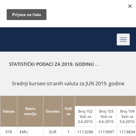
Toggl
navig
STATISTIČKI PODACI ZA 2019. GODINU
SREDNJI KURSEVI 
Srednji kursevi stranih valuta za JUN 2019. godine
Naziv
Važi
Valuta
Oznaka
Broj 102
Broj 103
Broj 104
zemlje
za
Važi za
Važi za
Važi za
3.6.2019.
4.6.2019.
5.6.2019.
978
EMU
EUR
1
117,9288
117,9097
117,8834