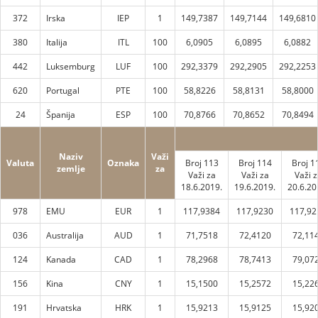
372
Irska
IEP
1
149,7387
149,7144
149,6810
380
Italija
ITL
100
6,0905
6,0895
6,0882
442
Luksemburg
LUF
100
292,3379
292,2905
292,2253
620
Portugal
PTE
100
58,8226
58,8131
58,8000
24
Španija
ESP
100
70,8766
70,8652
70,8494
Naziv
Važi
Valuta
Oznaka
Broj 113
Broj 114
Broj 1
zemlje
za
Važi za
Važi za
Važi z
18.6.2019.
19.6.2019.
20.6.20
978
EMU
EUR
1
117,9384
117,9230
117,92
036
Australija
AUD
1
71,7518
72,4120
72,11
124
Kanada
CAD
1
78,2968
78,7413
79,07
156
Kina
CNY
1
15,1500
15,2572
15,22
191
Hrvatska
HRK
1
15,9213
15,9125
15,92