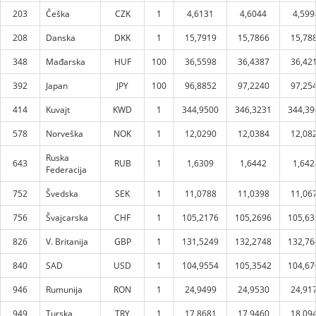
203
Češka
CZK
1
4,6131
4,6044
4,599
208
Danska
DKK
1
15,7919
15,7866
15,78
348
Mađarska
HUF
100
36,5598
36,4387
36,42
392
Japan
JPY
100
96,8852
97,2240
97,25
414
Kuvajt
KWD
1
344,9500
346,3231
344,39
578
Norveška
NOK
1
12,0290
12,0384
12,08
Ruska
643
RUB
1
1,6309
1,6442
1,642
Federacija
752
Švedska
SEK
1
11,0788
11,0398
11,06
756
Švajcarska
CHF
1
105,2176
105,2696
105,63
826
V. Britanija
GBP
1
131,5249
132,2748
132,76
840
SAD
USD
1
104,9554
105,3542
104,67
946
Rumunija
RON
1
24,9499
24,9530
24,91
949
Turska
TRY
1
17,8681
17,9460
18,09