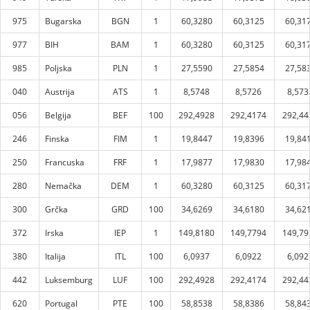
975
Bugarska
BGN
1
60,3280
60,3125
60,31
977
BIH
BAM
1
60,3280
60,3125
60,31
985
Poljska
PLN
1
27,5590
27,5854
27,58
040
Austrija
ATS
1
8,5748
8,5726
8,573
056
Belgija
BEF
100
292,4928
292,4174
292,44
246
Finska
FIM
1
19,8447
19,8396
19,84
250
Francuska
FRF
1
17,9877
17,9830
17,98
280
Nemačka
DEM
1
60,3280
60,3125
60,31
300
Grčka
GRD
100
34,6269
34,6180
34,62
372
Irska
IEP
1
149,8180
149,7794
149,79
380
Italija
ITL
100
6,0937
6,0922
6,092
442
Luksemburg
LUF
100
292,4928
292,4174
292,44
620
Portugal
PTE
100
58,8538
58,8386
58,84