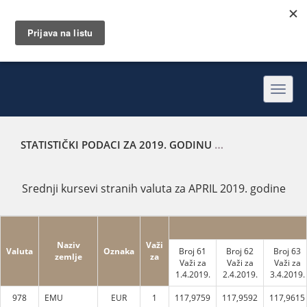
Toggl
navig
STATISTIČKI PODACI ZA 2019. GODINU
SREDNJI KURSEVI 
Srednji kursevi stranih valuta za APRIL 2019. godine
Naziv
Važi
Valuta
Oznaka
Broj 61
Broj 62
Broj 63
zemlje
za
Važi za
Važi za
Važi za
1.4.2019.
2.4.2019.
3.4.2019.
978
EMU
EUR
1
117,9759
117,9592
117,9615