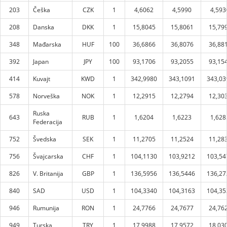
203
Češka
CZK
1
4,6062
4,5990
4,593
208
Danska
DKK
1
15,8045
15,8061
15,79
348
Mađarska
HUF
100
36,6866
36,8076
36,88
392
Japan
JPY
100
93,1706
93,2055
93,15
414
Kuvajt
KWD
1
342,9980
343,1091
343,03
578
Norveška
NOK
1
12,2915
12,2794
12,30
Ruska
643
RUB
1
1,6204
1,6223
1,628
Federacija
752
Švedska
SEK
1
11,2705
11,2524
11,28
756
Švajcarska
CHF
1
104,1130
103,9212
103,54
826
V. Britanija
GBP
1
136,5956
136,5446
136,27
840
SAD
USD
1
104,3340
104,3163
104,35
946
Rumunija
RON
1
24,7766
24,7677
24,76
949
Turska
TRY
1
17,9988
17,9572
18,03