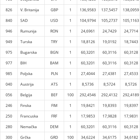
826
V. Britanija
GBP
1
136,9583
137,5457
138,0959
840
SAD
USD
1
104,9794
105,2737
105,1163
946
Rumunija
RON
1
24,6961
24,7429
24,7714
949
Turska
TRY
1
18,8126
19,0192
18,7443
975
Bugarska
BGN
1
60,3201
60,3116
60,3128
977
BIH
BAM
1
60,3201
60,3116
60,3128
985
Poljska
PLN
1
27,4044
27,4381
27,4533
040
Austrija
ATS
1
8,5736
8,5724
8,5726
056
Belgija
BEF
100
292,4546
292,4132
292,4189
246
Finska
FIM
1
19,8421
19,8393
19,8397
250
Francuska
FRF
1
17,9853
17,9828
17,9831
280
Nemačka
DEM
1
60,3201
60,3116
60,3128
300
Grčka
GRD
100
34,6224
34,6175
34,6182