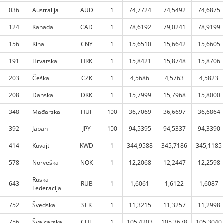
036
Australija
AUD
1
74,7724
74,5492
74,6875
124
Kanada
CAD
1
78,6192
79,0241
78,9199
156
Kina
CNY
1
15,6510
15,6642
15,6605
191
Hrvatska
HRK
1
15,8421
15,8748
15,8706
203
Češka
CZK
1
4,5686
4,5763
4,5823
208
Danska
DKK
1
15,7999
15,7968
15,8000
348
Mađarska
HUF
100
36,7069
36,6697
36,6864
392
Japan
JPY
100
94,5395
94,5337
94,3390
414
Kuvajt
KWD
1
344,9588
345,7186
345,1185
578
Norveška
NOK
1
12,2068
12,2447
12,2598
Ruska
643
RUB
1
1,6061
1,6122
1,6087
Federacija
752
Švedska
SEK
1
11,3215
11,3257
11,2998
756
Švajcarska
CHF
1
105,4203
105,3678
105,3040