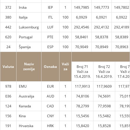
372
Irska
IEP
1
149,7985
149,7773
149,7802
380
Italija
ITL
100
6,0929
6,0921
6,0922
442
Luksemburg
LUF
100
292,4546
292,4132
292,4189
620
Portugal
PTE
100
58,8461
58,8378
58,8389
24
Španija
ESP
100
70,9049
70,8949
70,8963
Naziv
Važi
Valuta
Oznaka
Broj 71
Broj 72
Broj 
zemlje
za
Važi za
Važi za
Važi z
15.4.2019.
16.4.2019.
17.4.20
978
EMU
EUR
1
117,9913
117,9609
117,97
036
Australija
AUD
1
74,8106
74,5691
75,01
124
Kanada
CAD
1
78,2799
77,9598
78,19
156
Kina
CNY
1
15,5456
15,5482
15,55
191
Hrvatska
HRK
1
15,8420
15,8528
15,85