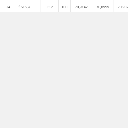
24
Španija
ESP
100
70,9142
70,8959
70,90