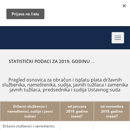
Toggl
navig
STATISTIČKI PODACI ZA 2019. GODINU
PREGLED OSNOVICA
Pregled osnovica za obračun i isplatu plata državnih
službenika, nameštenika, sudija, javnih tužilaca i zamenika
javnih tužilaca, predsednika i sudija Ustavnog suda
Državni službenici i
od januara
od novembra
nameštenici, sudije i javni
2019. godine
2019. godine
1
2
tužioci
(neto)
(neto)
Državni službenici i nameštenici: