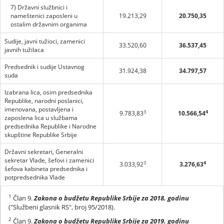
7) Državni službnici i
nameštenici zaposleni u
19.213,29
20.750,35
ostalim državnim organima
Sudije, javni tužioci, zamenici
33.520,60
36.537,45
javnih tužilaca
Predsednik i sudije Ustavnog
31.924,38
34.797,57
suda
Izabrana lica, osim predsednika
Republike, narodni poslanici,
imenovana, postavljena i
3
4
9.783,83
10.566,54
zaposlena lica u službama
predsednika Republike i Narodne
skupštine Republike Srbije
Državni sekretari, Generalni
sekretar Vlade, šefovi i zamenici
3
4
3.033,92
3.276,63
šefova kabineta predsednika i
potpredsednika Vlade
1
Član 9.
Zakona o budžetu Republike Srbije za 2018. godinu
("Službeni glasnik RS", broj 95/2018).
2
Član 9.
Zakona o budžetu Republike Srbije za 2019. godinu