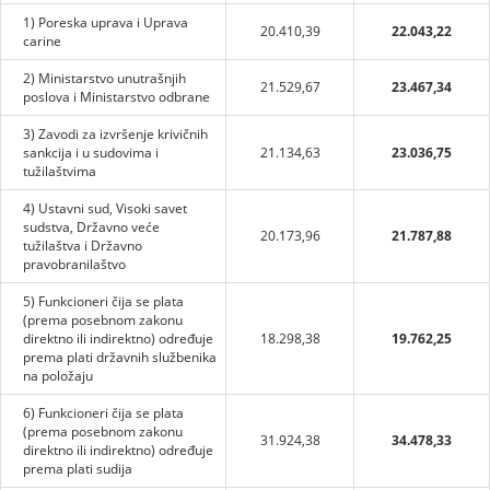
1) Poreska uprava i Uprava
20.410,39
22.043,22
carine
2) Ministarstvo unutrašnjih
21.529,67
23.467,34
poslova i Ministarstvo odbrane
3) Zavodi za izvršenje krivičnih
sankcija i u sudovima i
21.134,63
23.036,75
tužilaštvima
4) Ustavni sud, Visoki savet
sudstva, Državno veće
20.173,96
21.787,88
tužilaštva i Državno
pravobranilaštvo
5) Funkcioneri čija se plata
(prema posebnom zakonu
direktno ili indirektno) određuje
18.298,38
19.762,25
prema plati državnih službenika
na položaju
6) Funkcioneri čija se plata
(prema posebnom zakonu
31.924,38
34.478,33
direktno ili indirektno) određuje
prema plati sudija