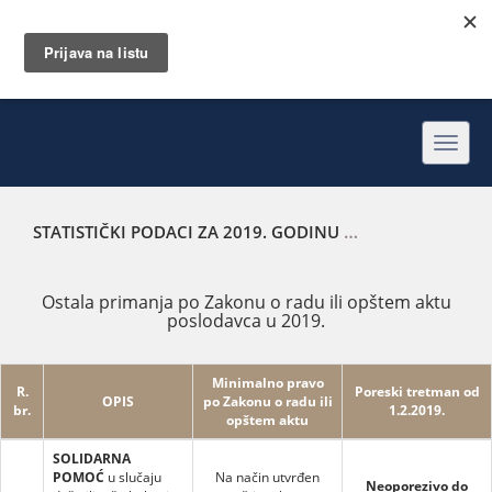
Toggl
navig
STATISTIČKI PODACI ZA 2019. GODINU
OSTALA PRIMANJA
Ostala primanja po Zakonu o radu ili opštem aktu
poslodavca u 2019.
Minimalno pravo
R.
Poreski tretman od
OPIS
po Zakonu o radu ili
br.
1.2.2019.
opštem aktu
SOLIDARNA
POMOĆ
u slučaju
Na način utvrđen
Neoporezivo do