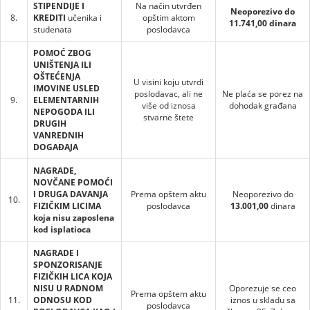
STIPENDIJE I
Na način utvrđen
Neoporezivo do
8.
KREDITI
učenika i
opštim aktom
11.741,00 dinara
studenata
poslodavca
POMOĆ ZBOG
UNIŠTENJA ILI
OŠTEĆENJA
U visini koju utvrdi
IMOVINE USLED
poslodavac, ali ne
Ne plaća se porez na
9.
ELEMENTARNIH
više od iznosa
dohodak građana
NEPOGODA ILI
stvarne štete
DRUGIH
VANREDNIH
DOGAĐAJA
NAGRADE,
NOVČANE POMOĆI
I DRUGA DAVANJA
Prema opštem aktu
Neoporezivo do
10.
FIZIČKIM LICIMA
poslodavca
13.001,00
dinara
koja nisu zaposlena
kod isplatioca
NAGRADE I
SPONZORISANJE
FIZIČKIH LICA KOJA
NISU U RADNOM
Oporezuje se ceo
Prema opštem aktu
11.
ODNOSU KOD
iznos u skladu sa
poslodavca