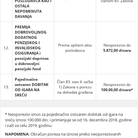
POSLODAVCA KAO I
članom 85. Zakona
OSTALA
NEPOMENUTA
DAVANJA
PREMIJA
DOBROVOLJNOG
DODATNOG
PENZIJSKOG I
Prema opštem aktu
Neoporezivo do
12.
INVALIDSKOG
poslodavca
5.872,00 dinara
OSIGURANJA i
penzijski doprinos
u dobrovoljni
penzijski fond
Pojedinačno
Član 83. stav 4. tačka
ostvaren DOBITAK
Neoporezivo do
13.
1) Zakona o porezu
OD IGARA NA
100.00,00
dinara*
na dohodak građana
SREĆU
* Neoporezivi iznos za pojedinačno ostvaren dobitak od igara na
sreću iznosi 100.000 din. i primenjuje se od 16. decembra 2018. godine
i važi za celu 2019. godinu.
NAPOMENA
: Obračun poreza na iznose preko neoporezovanih