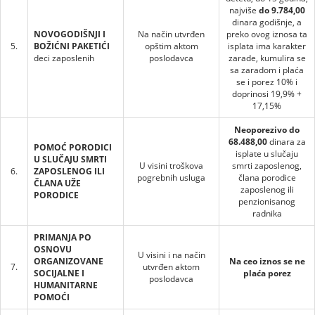
najviše
do 9.784,00
dinara godišnje, a
NOVOGODIŠNJI I
Na način utvrđen
preko ovog iznosa ta
5.
BOŽIĆNI PAKETIĆI
opštim aktom
isplata ima karakter
deci zaposlenih
poslodavca
zarade, kumulira se
sa zaradom i plaća
se i porez 10% i
doprinosi 19,9% +
17,15%
Neoporezivo do
68.488,00
dinara za
POMOĆ PORODICI
isplate u slučaju
U SLUČAJU SMRTI
U visini troškova
smrti zaposlenog,
6.
ZAPOSLENOG ILI
pogrebnih usluga
člana porodice
ČLANA UŽE
zaposlenog ili
PORODICE
penzionisanog
radnika
PRIMANJA PO
OSNOVU
U visini i na način
ORGANIZOVANE
Na ceo iznos se ne
7.
utvrđen aktom
SOCIJALNE I
plaća porez
poslodavca
HUMANITARNE
POMOĆI