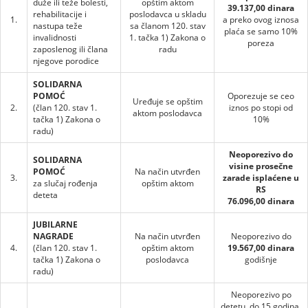
duže ili teže bolesti,
opštim aktom
39.137,00 dinara
rehabilitacije i
poslodavca u skladu
1.
a preko ovog iznosa
nastupa teže
sa članom 120. stav
plaća se samo 10%
invalidnosti
1. tačka 1) Zakona o
poreza
zaposlenog ili člana
radu
njegove porodice
SOLIDARNA
POMOĆ
Oporezuje se ceo
Uređuje se opštim
2.
(član 120. stav 1.
iznos po stopi od
aktom poslodavca
tačka 1) Zakona o
10%
radu)
Neoporezivo do
SOLIDARNA
visine prosečne
POMOĆ
Na način utvrđen
3.
zarade isplaćene u
za slučaj rođenja
opštim aktom
RS
deteta
76.096,00 dinara
JUBILARNE
NAGRADE
Na način utvrđen
Neoporezivo do
4.
(član 120. stav 1.
opštim aktom
19.567,00 dinara
tačka 1) Zakona o
poslodavca
godišnje
radu)
Neoporezivo po
detetu, do 15 godina,