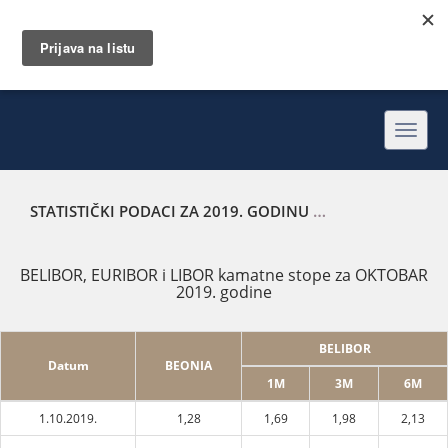
Toggl
navig
STATISTIČKI PODACI ZA 2019. GODINU
BELIBOR, EURIBOR
BELIBOR, EURIBOR i LIBOR kamatne stope za OKTOBAR
2019. godine
BELIBOR
Datum
BEONIA
1M
3M
6M
1.10.2019.
1,28
1,69
1,98
2,13