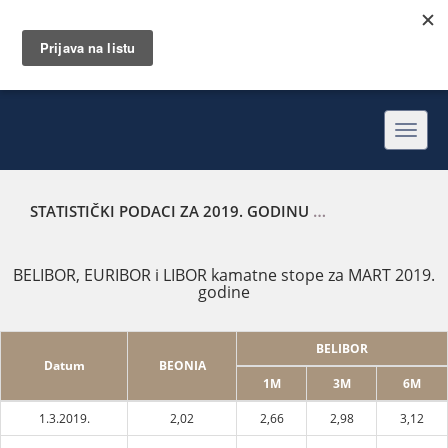
Toggl
navig
STATISTIČKI PODACI ZA 2019. GODINU
BELIBOR, EURIBOR
BELIBOR, EURIBOR i LIBOR kamatne stope za MART 2019.
godine
BELIBOR
Datum
BEONIA
1M
3M
6M
1.3.2019.
2,02
2,66
2,98
3,12