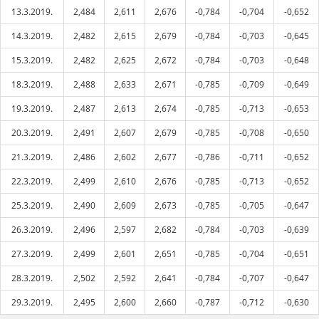
13.3.2019.
2,484
2,611
2,676
-0,784
-0,704
-0,652
14.3.2019.
2,482
2,615
2,679
-0,784
-0,703
-0,645
15.3.2019.
2,482
2,625
2,672
-0,784
-0,703
-0,648
18.3.2019.
2,488
2,633
2,671
-0,785
-0,709
-0,649
19.3.2019.
2,487
2,613
2,674
-0,785
-0,713
-0,653
20.3.2019.
2,491
2,607
2,679
-0,785
-0,708
-0,650
21.3.2019.
2,486
2,602
2,677
-0,786
-0,711
-0,652
22.3.2019.
2,499
2,610
2,676
-0,785
-0,713
-0,652
25.3.2019.
2,490
2,609
2,673
-0,785
-0,705
-0,647
26.3.2019.
2,496
2,597
2,682
-0,784
-0,703
-0,639
27.3.2019.
2,499
2,601
2,651
-0,785
-0,704
-0,651
28.3.2019.
2,502
2,592
2,641
-0,784
-0,707
-0,647
29.3.2019.
2,495
2,600
2,660
-0,787
-0,712
-0,630