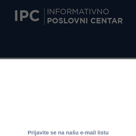
OVICA DOPRINOSA ZA DOMAĆE DRŽAVLJANE U INOSTRANSTVU
avljane u inostranstvu i za strane državljane za vrem
OSNOVICA DOPRINOSA
Datum primene
68.369
od 1.1.2018.