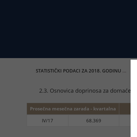
STATISTIČKI PODACI ZA 2018. GODINU
OSN
2.3. Osnovica doprinosa za domaće drž
Prosečna mesečna zarada - kvartalna
IV/17
68.369