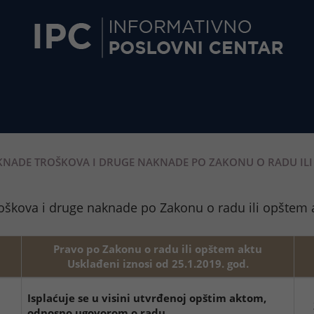
NADE TROŠKOVA I DRUGE NAKNADE PO ZAKONU O RADU IL
oškova i druge naknade po Zakonu o radu ili opštem
Pravo po Zakonu o radu ili opštem aktu
Usklađeni iznosi od 25.1.2019. god.
Isplaćuje se u visini utvrđenoj opštim aktom,
odnosno ugovorom o radu