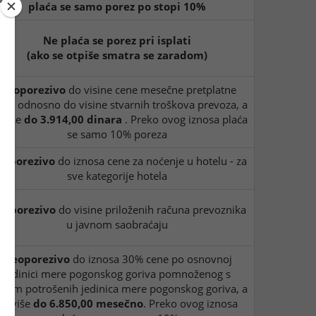
plaća se samo porez po stopi 10%
Ne plaća se porez pri isplati
(ako se otpiše smatra se zaradom)
Neoporezivo
do visine cene mesečne pretplatne
rte, odnosno do visine stvarnih troškova prevoza, a
jviše
do 3.914,00 dinara
. Preko ovog iznosa plaća
se samo 10% poreza
eoporezivo
do iznosa cene za noćenje u hotelu - za
sve kategorije hotela
eoporezivo
do visine priloženih računa prevoznika
u javnom saobraćaju
Neoporezivo
do iznosa 30% cene po osnovnoj
jedinici mere pogonskog goriva pomnoženog s
ojem potrošenih jedinica mere pogonskog goriva, a
najviše
do 6.850,00 mesečno
. Preko ovog iznosa