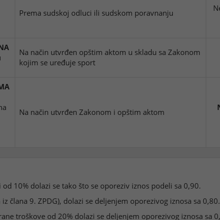
N
Prema sudskoj odluci ili sudskom poravnanju
NA
Na način utvrđen opštim aktom u skladu sa Zakonom
u
kojim se uređuje sport
IMA
na
Na način utvrđen Zakonom i opštim aktom
od 10% dolazi se tako što se oporeziv iznos podeli sa 0,90.
z člana 9. ZPDG), dolazi se deljenjem oporezivog iznosa sa 0,80.
ane troškove od 20% dolazi se deljenjem oporezivog iznosa sa 0