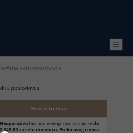
Toggle
navigat
I OPŠTEM AKTU POSLODAVCA
 aktu poslodavca
Poreski tretman
Neoporezivo
bez podnošenja računa najviše
do
2.349,00 za celu dnevnicu. Preko ovog iznosa