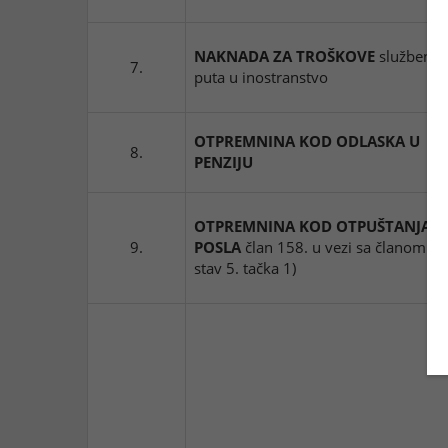
NAKNADA ZA TROŠKOVE
službeno
7.
puta u inostranstvo
OTPREMNINA KOD ODLASKA U
8.
PENZIJU
OTPREMNINA KOD OTPUŠTANJA S
9.
POSLA
član 158. u vezi sa članom 17
stav 5. tačka 1)