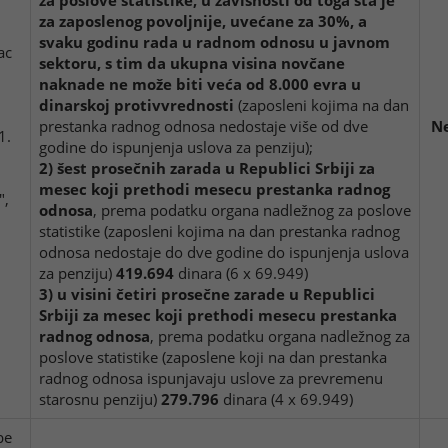
za poslove statistike, u zavisnosti od toga šta je
za zaposlenog povoljnije, uvećane za 30%, a
svaku godinu rada u radnom odnosu u javnom
ac
sektoru, s tim da ukupna visina novčane
naknade ne može biti veća od 8.000 evra u
dinarskoj protivvrednosti
(zaposleni kojima na dan
prestanka radnog odnosa nedostaje više od dve
Ne
1.
godine do ispunjenja uslova za penziju);
2)
šest prosečnih zarada u Republici Srbiji za
mesec koji prethodi mesecu prestanka radnog
",
odnosa
, prema podatku organa nadležnog za poslove
statistike (zaposleni kojima na dan prestanka radnog
odnosa nedostaje do dve godine do ispunjenja uslova
za penziju)
419.694
dinara (6 x 69.949)
3) u visini četiri prosečne zarade u Republici
Srbiji za mesec koji prethodi mesecu prestanka
radnog odnosa
, prema podatku organa nadležnog za
poslove statistike (zaposlene koji na dan prestanka
radnog odnosa ispunjavaju uslove za prevremenu
starosnu penziju)
279.796
dinara (4 x 69.949)
be