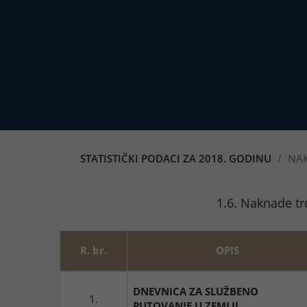
STATISTIČKI PODACI ZA 2018. GODINU
NAK
1.6. Naknade tr
R. br.
OPIS
DNEVNICA ZA SLUŽBENO
1.
PUTOVANJE U ZEMLJI