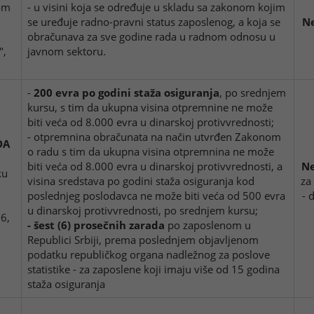
nom
- u visini koja se određuje u skladu sa zakonom kojim
se uređuje radno-pravni status zaposlenog, a koja se
Ne
obračunava za sve godine rada u radnom odnosu u
",
javnom sektoru.
-
200 evra po godini staža osiguranja
, po srednjem
kursu, s tim da ukupna visina otpremnine ne može
biti veća od 8.000 evra u dinarskoj protivvrednosti;
- otpremnina obračunata na način utvrđen Zakonom
DA
o radu s tim da ukupna visina otpremnina ne može
biti veća od 8.000 evra u dinarskoj protivvrednosti, a
Ne
ku
visina sredstava po godini staža osiguranja kod
za
poslednjeg poslodavca ne može biti veća od 500 evra
- 
u dinarskoj protivvrednosti, po srednjem kursu;
6,
- šest (6) prosečnih zarada
po zaposlenom u
Republici Srbiji, prema poslednjem objavljenom
podatku republičkog organa nadležnog za poslove
statistike - za zaposlene koji imaju više od 15 godina
staža osiguranja