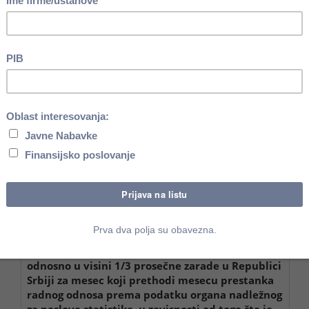
g
U visini utvrđenoj u skladu sa opštim aktom
dn
Najmanje u visini 2 prosečne zarade po
zaposlenom u Republici: 139.898
dinara (2 x
69.949)
Utvrđuje se opštim aktom ili ugovorom o radu, a ne
A
niže od zbira trećine zarade zaposlenog za svaku
N
9.
navršenu godinu rada u radnom odnosu kod
poslodavca kod kogas ostvaruje pravo na otpemninu
1)
1/3 prosečne plate, odnosno zarade
zaposlenog isplaćene u poslednja tri meseca koja
prethode mesecu prestanka radnog odnosa,
odnosno u visini 1/3 prosečne zarade u Republici
Srbiji za mesec koji prethodi mesecu prestanka
radnog odnosa prema podatku organa nadležnog