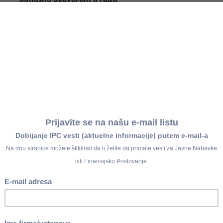
Utvrđuje se opštim aktom, Pravilnikom o radu ili
e
ugovorom o radu. Za budžetske korisnike ne može se
davati zajam
Po Zakonu o radu u visini cene prevozne karte u
ka
javnom saobraćaju, ako poslodavac nije obezbedio
ema
na
sopstveni prevoz.
Po Zakonu o radu član 118. tačka 2) prema opštem
N
aktu ili ugovoru o radu.
Putni troškovi se priznaju u celini prema priloženim
N
računima
Utvrđuje se opštim aktom Pravilnikom o radu ili
no
br
ugovorom o radu