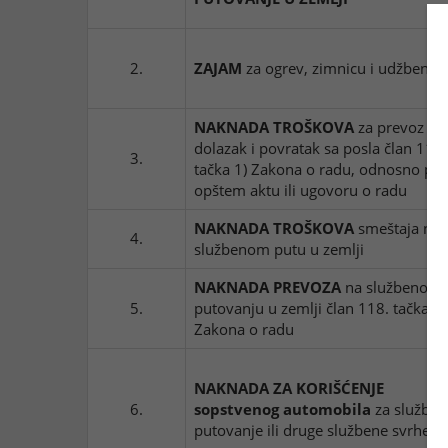
2.
ZAJAM
za ogrev, zimnicu i udžbenik
NAKNADA TROŠKOVA
za prevoz za
dolazak i povratak sa posla član 118.
3.
tačka 1) Zakona o radu, odnosno pr
opštem aktu ili ugovoru o radu
NAKNADA TROŠKOVA
smeštaja na
4.
službenom putu u zemlji
NAKNADA PREVOZA
na službenom
5.
putovanju u zemlji član 118. tačka 2)
Zakona o radu
NAKNADA ZA KORIŠĆENJE
6.
sopstvenog automobila
za službe
putovanje ili druge službene svrhe