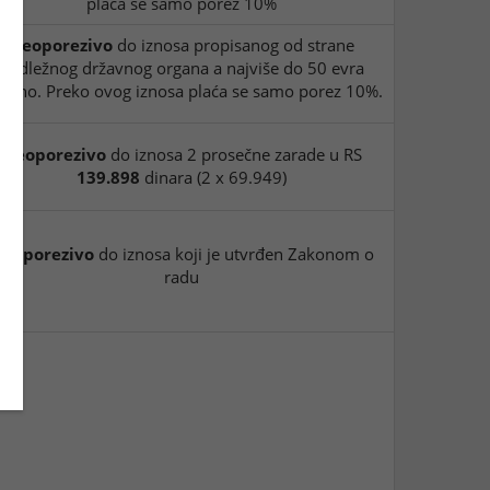
plaća se samo porez 10%
Neoporezivo
do iznosa propisanog od strane
nadležnog državnog organa a najviše do 50 evra
evno. Preko ovog iznosa plaća se samo porez 10%.
Neoporezivo
do iznosa 2 prosečne zarade u RS
139.898
dinara (2 x 69.949)
eoporezivo
do iznosa koji je utvrđen Zakonom o
radu