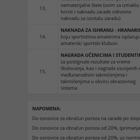
nematerijalne štete (osim za izmaklu
13.
korist i naknadu zarade odnosno
naknadu za izostalu zaradu)
NAKNADA ZA ISHRANU - HRANARI
14.
koju sportistima amaterima isplaćuj
amaterski sportski klubovi
NAGRADA UČENICIMA I STUDENT
za postignute rezultate za vreme
školovanja, kao i nagrada osvojenih 
15.
međunarodnim takmičenjima i
takmičenjima u okviru obrazovnog
sistema
NAPOMENA:
Do osnovice za obračun poreza na zarade po stopi 
Do osnovice za obračun poreza od 20%, (primanja i
Do osnovice za obračun poreza od 20%, uz normir