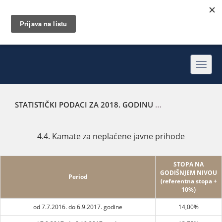
Toggl
navig
STATISTIČKI PODACI ZA 2018. GODINU
KAMATE ZA NEPLA
4.4. Kamate za neplaćene javne prihode
STOPA NA
GODIŠNJEM NIVOU
Period
(referentna stopa +
10%)
od 7.7.2016. do 6.9.2017. godine
14,00%