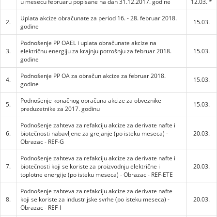
u mesecu februaru popisane na dan 31.12.2017. godine
12.03. *
Uplata akcize obračunate za period 16. - 28. februar 2018.
2.
15.03.
godine
Podnošenje PP OAEL i uplata obračunate akcize na
3.
električnu energiju za krajnju potrošnju za februar 2018.
15.03.
godine
Podnošenje PP OA za obračun akcize za februar 2018.
4.
15.03.
godine
Podnošenje konačnog obračuna akcize za obveznike -
5.
15.03.
preduzetnike za 2017. godinu
Podnošenje zahteva za refakciju akcize za derivate nafte i
6.
biotečnosti nabavljene za grejanje (po isteku meseca) -
20.03.
Obrazac - REF-G
Podnošenje zahteva za refakciju akcize za derivate nafte i
7.
biotečnosti koji se koriste za proizvodnju električne i
20.03.
toplotne energije (po isteku meseca) - Obrazac - REF-ETE
Podnošenje zahteva za refakciju akcize za derivate nafte
8.
koji se koriste za industrijske svrhe (po isteku meseca) -
20.03.
Obrazac - REF-I