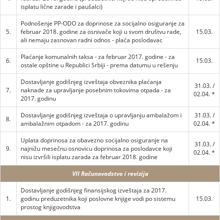
isplatu lične zarade i paušalci)
Podnošenje PP-ODO za doprinose za socijalno osiguranje za
5.
februar 2018. godine za osnivače koji u svom društvu rade,
15.03.
ali nemaju zasnovan radni odnos - plaća poslodavac
Plaćanje komunalnih taksa - za februar 2017. godine - za
6.
15.03.
ostale opštine u Republici Srbiji - prema datumu u rešenju
Dostavljanje godišnjeg izveštaja obveznika plaćanja
31.03. /
7.
naknade za upravljanje posebnim tokovima otpada - za
02.04. *
2017. godinu
Dostavljanje godišnjeg izveštaja o upravljanju ambalažom i
31.03. /
8.
ambalažnim otpadom - za 2017. godinu
02.04. *
Uplata doprinosa za obavezno socijalno osiguranje na
31.03. /
9.
najnižu mesečnu osnovicu doprinosa za poslodavce koji
02.04. *
nisu izvršili isplatu zarada za februar 2018. godine
VII Računovodstvo i revizija
Dostavljanje godišnjeg finansijskog izveštaja za 2017.
1.
godinu preduzetnika koji poslovne knjige vodi po sistemu
15.03.
prostog knjigovodstva