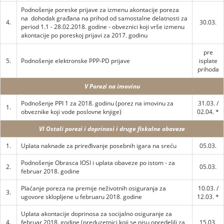
Podnošenje poreske prijave za izmenu akontacije poreza
na dohodak građana na prihod od samostalne delatnosti za
4.
30.03.
period 1.1 - 28.02.2018. godine - obveznici koji vrše izmenu
akontacije po poreskoj prijavi za 2017. godinu
pre
5.
Podnošenje elektronske PPP-PD prijave
isplate
prihoda
V Porezi na imovinu
Podnošenje PPI 1 za 2018. godinu (porez na imovinu za
31.03. /
1.
obveznike koji vode poslovne knjige)
02.04. *
VI Ostali porezi i doprinosi i druge fiskalne obaveze
1.
Uplata naknade za priređivanje posebnih igara na sreću
05.03.
Podnošenje Obrasca IOSI i uplata obaveze po istom - za
2.
05.03.
februar 2018. godine
Plaćanje poreza na premije neživotnih osiguranja za
10.03. /
3.
ugovore sklopljene u februaru 2018. godine
12.03. *
Uplata akontacije doprinosa za socijalno osiguranje za
4.
februar 2018. godine (preduzetnici koji se nisu opredelili za
15.03.