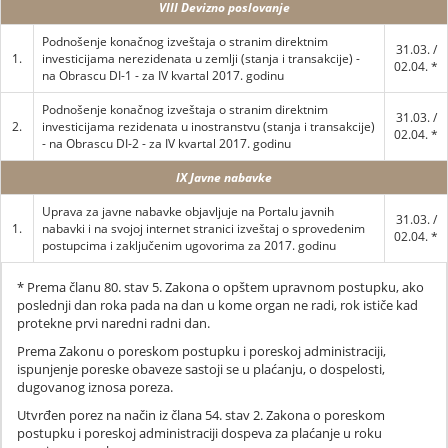
VIII Devizno poslovanje
Podnošenje konačnog izveštaja o stranim direktnim
31.03. /
1.
investicijama nerezidenata u zemlji (stanja i transakcije) -
02.04. *
na Obrascu DI-1 - za IV kvartal 2017. godinu
Podnošenje konačnog izveštaja o stranim direktnim
31.03. /
2.
investicijama rezidenata u inostranstvu (stanja i transakcije)
02.04. *
- na Obrascu DI-2 - za IV kvartal 2017. godinu
IX Javne nabavke
Uprava za javne nabavke objavljuje na Portalu javnih
31.03. /
1.
nabavki i na svojoj internet stranici izveštaj o sprovedenim
02.04. *
postupcima i zaključenim ugovorima za 2017. godinu
* Prema članu 80. stav 5. Zakona o opštem upravnom postupku, ako
poslednji dan roka pada na dan u kome organ ne radi, rok ističe kad
protekne prvi naredni radni dan.
Prema Zakonu o poreskom postupku i poreskoj administraciji,
ispunjenje poreske obaveze sastoji se u plaćanju, o dospelosti,
dugovanog iznosa poreza.
Utvrđen porez na način iz člana 54. stav 2. Zakona o poreskom
postupku i poreskoj administraciji dospeva za plaćanje u roku