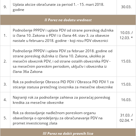
Uplata akcize obračunate za period 1. - 15. mart 2018.
9.
30.03.
godine
II Porez na dodatu vrednost
Podnošenje PPPDV i uplata PDV od strane poreskog dužnika
10.03. /
1.
iz člana 10. Zakona o PDV i iz člana 44. stav 3. za obaveze
12.03. *
nastale u februaru 2018. godine - koji nisu PDV obveznici
Podnošenje PPPDV i uplata PDV za februar 2018. godine od
strane poreskog dužnika iz člana 10. Zakona, ukoliko je
2.
mesečni obveznik PDV, i od strane ostalih obveznika PDV -
15.03.
sa mesečnim poreskim periodom, uključiv i obveznika iz
člana 36a Zakona
Rok za podnošenje Obrasca PID PDV / Obrasca PID PDV 1 za
3.
15.03.
sticanje statusa pretežnog izvoznika za mesečne obveznike
Najraniji rok za podnošenje zahteva za povraćaj poreskog
4.
16.03.
kredita za mesečne obveznike
Rok za dostavljanje nadležnom poreskom organu
31.03. /
5.
obaveštenja o opredeljenju za obračunavanje PDV na
02.04. *
promet investicionog zlata
III Porez na dobit pravnih lica