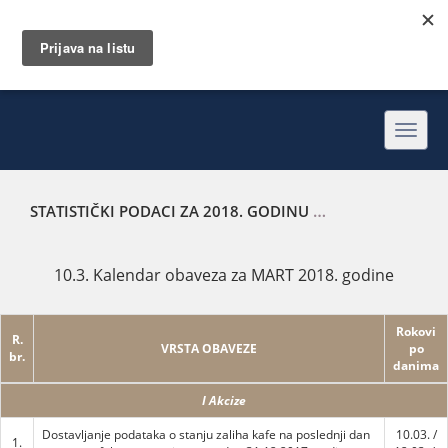
Toggl
navig
STATISTIČKI PODACI ZA 2018. GODINU
KALENDAR OBAVEZ
10.3. Kalendar obaveza za MART 2018. godine
Rokovi
R.
VRSTA OBAVEZE
po
br.
danima
I Akcize
Dostavljanje podataka o stanju zaliha kafe na poslednji dan
10.03. /
1.