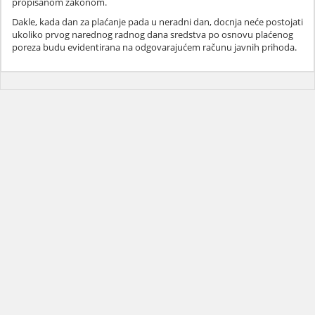
propisanom zakonom.
Dakle, kada dan za plaćanje pada u neradni dan, docnja neće postojati
ukoliko prvog narednog radnog dana sredstva po osnovu plaćenog
poreza budu evidentirana na odgovarajućem računu javnih prihoda.