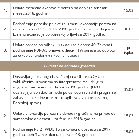
Uplata mesečne akontacije poreza na dobit za februar
1.
15.03.
mesec 2018. godine
Podnošenje poreske prijave za izmenu akontacije poreza na
2.
dobit za period 1.1 - 28.02.2018. godine - obveznici koji vrše
30.03.
izmenu akontacije po poreskoj prijavi za 2017. godinu
Uplata poreza po odbitku u skladu sa članom 40. Zakona i
pri
3.
podnošenje PDPO/S prijave, uključiv i 1% poreza po odbitku
isplati
za otkup sekundarnih sirovina i otpada
IV Porez na dohodak građana
Dostavljanje pisanog obaveštenja na Obrascu OZU o
zaključenim ugovorima sa interpretatorima i drugim
angažovanim licima u februaru 2018. godine (OZU
1.
05.03.
dostavljaju isplatioci prihoda po osnovu estradnih programa
zabavne i narodne muzike i drugih zabavnih programa,
Poreskoj upravi)
Uplata akontacije poreza na dohodak građana na prihod od
2.
15.03.
samostalne delatnosti - za februar 2018. godine
Podnošenje PB 2 i PPDG 1S za konačnu obavezu za 2017.
3.
15.03.
godinu i utvrđivanje akontacije za 2018. godinu