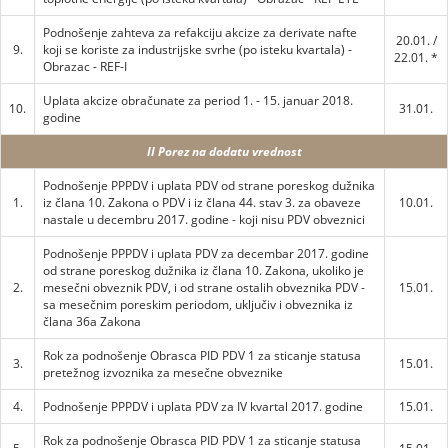
Podnošenje zahteva za refakciju akcize za derivate nafte
20.01. /
9.
koji se koriste za industrijske svrhe (po isteku kvartala) -
22.01. *
Obrazac - REF-I
Uplata akcize obračunate za period 1. - 15. januar 2018.
10.
31.01.
godine
II Porez na dodatu vrednost
Podnošenje PPPDV i uplata PDV od strane poreskog dužnika
1.
iz člana 10. Zakona o PDV i iz člana 44. stav 3. za obaveze
10.01.
nastale u decembru 2017. godine - koji nisu PDV obveznici
Podnošenje PPPDV i uplata PDV za decembar 2017. godine
od strane poreskog dužnika iz člana 10. Zakona, ukoliko je
2.
mesečni obveznik PDV, i od strane ostalih obveznika PDV -
15.01.
sa mesečnim poreskim periodom, uključiv i obveznika iz
člana 36a Zakona
Rok za podnošenje Obrasca PID PDV 1 za sticanje statusa
3.
15.01.
pretežnog izvoznika za mesečne obveznike
4.
Podnošenje PPPDV i uplata PDV za IV kvartal 2017. godine
15.01.
Rok za podnošenje Obrasca PID PDV 1 za sticanje statusa