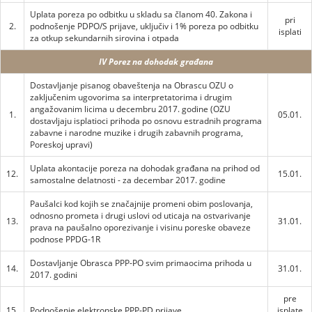
Uplata poreza po odbitku u skladu sa članom 40. Zakona i
pri
2.
podnošenje PDPO/S prijave, uključiv i 1% poreza po odbitku
isplati
za otkup sekundarnih sirovina i otpada
IV Porez na dohodak građana
Dostavljanje pisanog obaveštenja na Obrascu OZU o
zaključenim ugovorima sa interpretatorima i drugim
angažovanim licima u decembru 2017. godine (OZU
1.
05.01.
dostavljaju isplatioci prihoda po osnovu estradnih programa
zabavne i narodne muzike i drugih zabavnih programa,
Poreskoj upravi)
Uplata akontacije poreza na dohodak građana na prihod od
12.
15.01.
samostalne delatnosti - za decembar 2017. godine
Paušalci kod kojih se značajnije promeni obim poslovanja,
odnosno prometa i drugi uslovi od uticaja na ostvarivanje
13.
31.01.
prava na paušalno oporezivanje i visinu poreske obaveze
podnose PPDG-1R
Dostavljanje Obrasca PPP-PO svim primaocima prihoda u
14.
31.01.
2017. godini
pre
15.
Podnošenje elektronske PPP-PD prijave
isplate