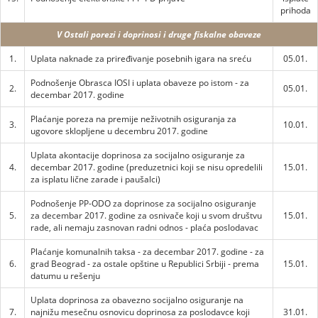
prihoda
V Ostali porezi i doprinosi i druge fiskalne obaveze
1.
Uplata naknade za priređivanje posebnih igara na sreću
05.01.
Podnošenje Obrasca IOSI i uplata obaveze po istom - za
2.
05.01.
decembar 2017. godine
Plaćanje poreza na premije neživotnih osiguranja za
3.
10.01.
ugovore sklopljene u decembru 2017. godine
Uplata akontacije doprinosa za socijalno osiguranje za
4.
decembar 2017. godine (preduzetnici koji se nisu opredelili
15.01.
za isplatu lične zarade i paušalci)
Podnošenje PP-ODO za doprinose za socijalno osiguranje
5.
za decembar 2017. godine za osnivače koji u svom društvu
15.01.
rade, ali nemaju zasnovan radni odnos - plaća poslodavac
Plaćanje komunalnih taksa - za decembar 2017. godine - za
6.
grad Beograd - za ostale opštine u Republici Srbiji - prema
15.01.
datumu u rešenju
Uplata doprinosa za obavezno socijalno osiguranje na
7.
najnižu mesečnu osnovicu doprinosa za poslodavce koji
31.01.