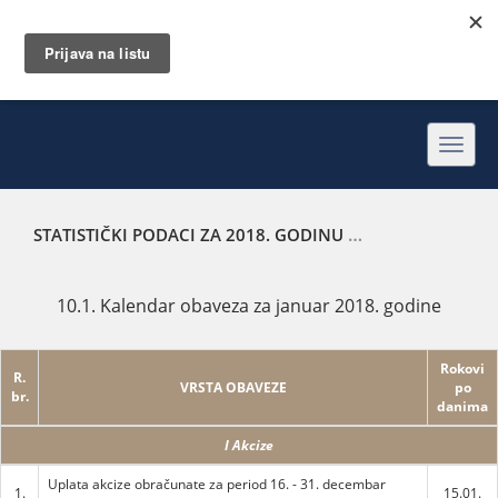
Toggl
navig
STATISTIČKI PODACI ZA 2018. GODINU
KALENDAR OBAVEZ
10.1. Kalendar obaveza za januar 2018. godine
Rokovi
R.
VRSTA OBAVEZE
po
br.
danima
I Akcize
Uplata akcize obračunate za period 16. - 31. decembar
1.
15.01.