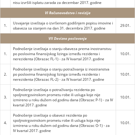
nisu izvršili isplatu zarada za decembar 2017. godine
VI Računovodstvo i revizija
Usvajanje izveštaja o izvršenom godišnjem popisu imovine i
1.
29.01.
obaveza sa stanjem na dan 31. decembra 2017. godine
VII Devizno poslovanje
Podnošenje izveštaja o stanju obaveza prema inostranstvu
1.
po poslovima finansijskog lizinga između rezidenta i
10.01.
nerezidenta (Obrazac FL-1) - za IV kvartal 2017. godine
Podnošenje izveštaja o stanju potraživanja iz inostranstva
2.
po poslovima finansijskog lizinga između rezidenta i
10.01.
nerezidenta (Obrazac FL-2) - za IV kvartal 2017. godine
Podnošenje izveštaja o potraživanju rezidenta po
spoljnotrgovinskom prometu robe ili usluga koje nije
3.
10.01.
izmireno u roku dužem od godinu dana (Obrazac P-1) - za IV
kvartal 2017. godine
Podnošenje izveštaja o obavezi rezidenta po
spoljnotrgovinskom prometu robe ili usluga koja nije
4.
10.01.
izmirena u roku dužem od godinu dana (Obrazac O-1) - za
IV kvartal 2017. godine