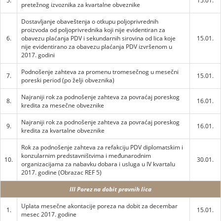
5.
15.01.
pretežnog izvoznika za kvartalne obveznike
Dostavljanje obaveštenja o otkupu poljoprivrednih
proizvoda od poljoprivrednika koji nije evidentiran za
6.
obavezu plaćanja PDV i sekundarnih sirovina od lica koje
15.01.
nije evidentirano za obavezu plaćanja PDV izvršenom u
2017. godini
Podnošenje zahteva za promenu tromesečnog u mesečni
7.
15.01.
poreski period (po želji obveznika)
Najraniji rok za podnošenje zahteva za povraćaj poreskog
8.
16.01.
kredita za mesečne obveznike
Najraniji rok za podnošenje zahteva za povraćaj poreskog
9.
16.01.
kredita za kvartalne obveznike
Rok za podnošenje zahteva za refakciju PDV diplomatskim i
konzularnim predstavništvima i međunarodnim
10.
30.01.
organizacijama za nabavku dobara i usluga u IV kvartalu
2017. godine (Obrazac REF 5)
III Porez na dobit pravnih lica
Uplata mesečne akontacije poreza na dobit za decembar
1.
15.01.
mesec 2017. godine