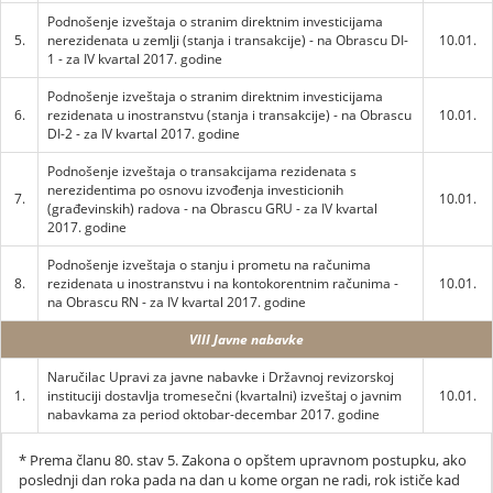
Podnošenje izveštaja o stranim direktnim investicijama
5.
nerezidenata u zemlji (stanja i transakcije) - na Obrascu DI-
10.01.
1 - za IV kvartal 2017. godine
Podnošenje izveštaja o stranim direktnim investicijama
6.
rezidenata u inostranstvu (stanja i transakcije) - na Obrascu
10.01.
DI-2 - za IV kvartal 2017. godine
Podnošenje izveštaja o transakcijama rezidenata s
nerezidentima po osnovu izvođenja investicionih
7.
10.01.
(građevinskih) radova - na Obrascu GRU - za IV kvartal
2017. godine
Podnošenje izveštaja o stanju i prometu na računima
8.
rezidenata u inostranstvu i na kontokorentnim računima -
10.01.
na Obrascu RN - za IV kvartal 2017. godine
VIII Javne nabavke
Naručilac Upravi za javne nabavke i Državnoj revizorskoj
1.
instituciji dostavlja tromesečni (kvartalni) izveštaj o javnim
10.01.
nabavkama za period oktobar-decembar 2017. godine
* Prema članu 80. stav 5. Zakona o opštem upravnom postupku, ako
poslednji dan roka pada na dan u kome organ ne radi, rok ističe kad