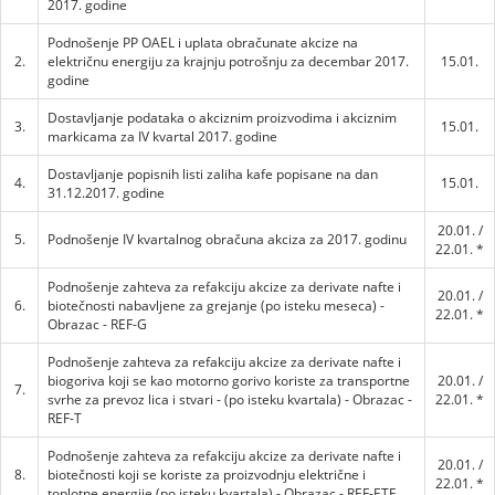
2017. godine
Podnošenje PP OAEL i uplata obračunate akcize na
2.
električnu energiju za krajnju potrošnju za decembar 2017.
15.01.
godine
Dostavljanje podataka o akciznim proizvodima i akciznim
3.
15.01.
markicama za IV kvartal 2017. godine
Dostavljanje popisnih listi zaliha kafe popisane na dan
4.
15.01.
31.12.2017. godine
20.01. /
5.
Podnošenje IV kvartalnog obračuna akciza za 2017. godinu
22.01. *
Podnošenje zahteva za refakciju akcize za derivate nafte i
20.01. /
6.
biotečnosti nabavljene za grejanje (po isteku meseca) -
22.01. *
Obrazac - REF-G
Podnošenje zahteva za refakciju akcize za derivate nafte i
biogoriva koji se kao motorno gorivo koriste za transportne
20.01. /
7.
svrhe za prevoz lica i stvari - (po isteku kvartala) - Obrazac -
22.01. *
REF-T
Podnošenje zahteva za refakciju akcize za derivate nafte i
20.01. /
8.
biotečnosti koji se koriste za proizvodnju električne i
22.01. *
toplotne energije (po isteku kvartala) - Obrazac - REF-ETE