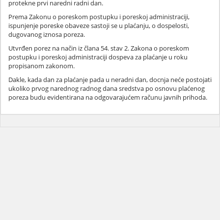
protekne prvi naredni radni dan.
Prema Zakonu o poreskom postupku i poreskoj administraciji,
ispunjenje poreske obaveze sastoji se u plaćanju, o dospelosti,
dugovanog iznosa poreza.
Utvrđen porez na način iz člana 54. stav 2. Zakona o poreskom
postupku i poreskoj administraciji dospeva za plaćanje u roku
propisanom zakonom.
Dakle, kada dan za plaćanje pada u neradni dan, docnja neće postojati
ukoliko prvog narednog radnog dana sredstva po osnovu plaćenog
poreza budu evidentirana na odgovarajućem računu javnih prihoda.