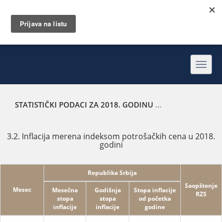
Toggl
navig
STATISTIČKI PODACI ZA 2018. GODINU
INFLACIJA MERENA
3.2. Inflacija merena indeksom potrošačkih cena u 2018.
godini
Republika Srbija
Saopštenje
Mesec
Mesečna
Godišnja
Stopa inflacije
RZS
stopa
stopa
od početka
inflacije
inflacije
godine