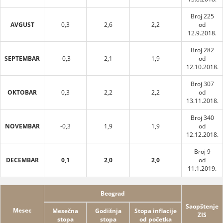
Broj 225
AVGUST
0,3
2,6
2,2
od
12.9.2018.
Broj 282
SEPTEMBAR
-0,3
2,1
1,9
od
12.10.2018.
Broj 307
OKTOBAR
0,3
2,2
2,2
od
13.11.2018.
Broj 340
NOVEMBAR
-0,3
1,9
1,9
od
12.12.2018.
Broj 9
DECEMBAR
0,1
2,0
2,0
od
11.1.2019.
Beograd
Saopštenje
Mesec
Mesečna
Godišnja
Stopa inflacije
ZIS
stopa
stopa
od početka