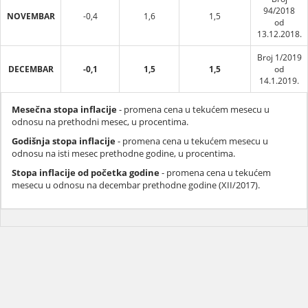
94/2018
NOVEMBAR
-0,4
1,6
1,5
od
13.12.2018.
Broj 1/2019
DECEMBAR
-0,1
1,5
1,5
od
14.1.2019.
Mesečna stopa inflacije
- promena cena u tekućem mesecu u
odnosu na prethodni mesec, u procentima.
Godišnja stopa inflacije
- promena cena u tekućem mesecu u
odnosu na isti mesec prethodne godine, u procentima.
Stopa inflacije od početka godine
- promena cena u tekućem
mesecu u odnosu na decembar prethodne godine (XII/2017).