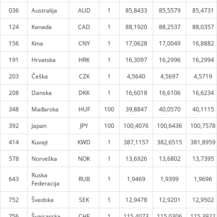
036
Australija
AUD
1
85,8433
85,5579
85,4731
124
Kanada
CAD
1
88,1920
88,2537
88,0357
156
Kina
CNY
1
17,0628
17,0049
16,8882
191
Hrvatska
HRK
1
16,3097
16,2996
16,2994
203
Češka
CZK
1
4,5640
4,5697
4,5719
208
Danska
DKK
1
16,6018
16,6106
16,6234
348
Mađarska
HUF
100
39,8847
40,0570
40,1115
392
Japan
JPY
100
100,4076
100,6436
100,7578
414
Kuvajt
KWD
1
387,1157
382,6515
381,8959
578
Norveška
NOK
1
13,6926
13,6802
13,7395
Ruska
643
RUB
1
1,9469
1,9399
1,9696
Federacija
752
Švedska
SEK
1
12,9478
12,9201
12,9502
756
Švajcarska
CHF
1
115,4073
115,0306
115,3922