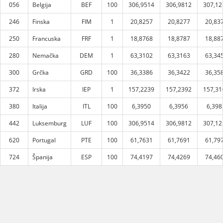
056
Belgija
BEF
100
306,9514
306,9812
307,12
246
Finska
FIM
1
20,8257
20,8277
20,83
250
Francuska
FRF
1
18,8768
18,8787
18,88
280
Nemačka
DEM
1
63,3102
63,3163
63,34
300
Grčka
GRD
100
36,3386
36,3422
36,35
372
Irska
IEP
1
157,2239
157,2392
157,31
380
Italija
ITL
100
6,3950
6,3956
6,398
442
Luksemburg
LUF
100
306,9514
306,9812
307,12
620
Portugal
PTE
100
61,7631
61,7691
61,79
724
Španija
ESP
100
74,4197
74,4269
74,46