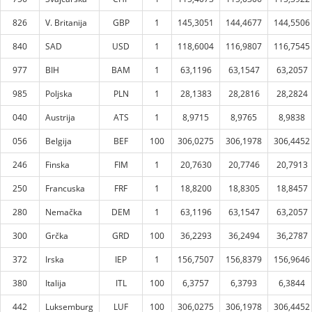
826
V. Britanija
GBP
1
145,3051
144,4677
144,5506
840
SAD
USD
1
118,6004
116,9807
116,7545
977
BIH
BAM
1
63,1196
63,1547
63,2057
985
Poljska
PLN
1
28,1383
28,2816
28,2824
040
Austrija
ATS
1
8,9715
8,9765
8,9838
056
Belgija
BEF
100
306,0275
306,1978
306,4452
246
Finska
FIM
1
20,7630
20,7746
20,7913
250
Francuska
FRF
1
18,8200
18,8305
18,8457
280
Nemačka
DEM
1
63,1196
63,1547
63,2057
300
Grčka
GRD
100
36,2293
36,2494
36,2787
372
Irska
IEP
1
156,7507
156,8379
156,9646
380
Italija
ITL
100
6,3757
6,3793
6,3844
442
Luksemburg
LUF
100
306,0275
306,1978
306,4452