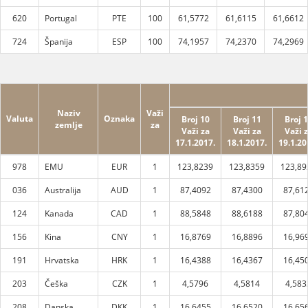
620
Portugal
PTE
100
61,5772
61,6115
61,6612
724
Španija
ESP
100
74,1957
74,2370
74,2969
Naziv
Važi
Valuta
Oznaka
Broj 10
Broj 11
Broj 
zemlje
za
Važi za
Važi za
Važi 
17.1.2017.
18.1.2017.
19.1.20
978
EMU
EUR
1
123,8239
123,8359
123,89
036
Australija
AUD
1
87,4092
87,4300
87,61
124
Kanada
CAD
1
88,5848
88,6188
87,80
156
Kina
CNY
1
16,8769
16,8896
16,96
191
Hrvatska
HRK
1
16,4388
16,4367
16,45
203
Češka
CZK
1
4,5796
4,5814
4,583
208
Danska
DKK
1
16,6455
16,6520
16,65