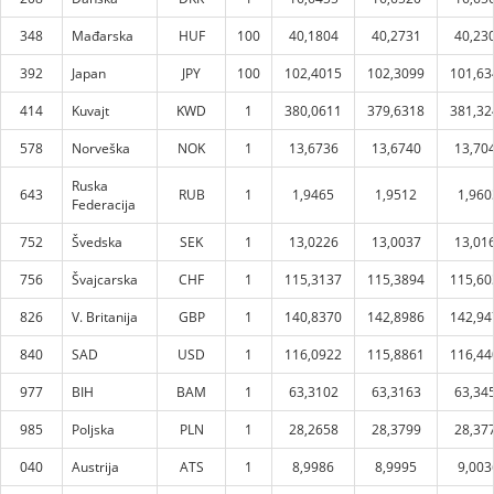
348
Mađarska
HUF
100
40,1804
40,2731
40,23
392
Japan
JPY
100
102,4015
102,3099
101,63
414
Kuvajt
KWD
1
380,0611
379,6318
381,32
578
Norveška
NOK
1
13,6736
13,6740
13,70
Ruska
643
RUB
1
1,9465
1,9512
1,960
Federacija
752
Švedska
SEK
1
13,0226
13,0037
13,01
756
Švajcarska
CHF
1
115,3137
115,3894
115,60
826
V. Britanija
GBP
1
140,8370
142,8986
142,94
840
SAD
USD
1
116,0922
115,8861
116,44
977
BIH
BAM
1
63,3102
63,3163
63,34
985
Poljska
PLN
1
28,2658
28,3799
28,37
040
Austrija
ATS
1
8,9986
8,9995
9,003