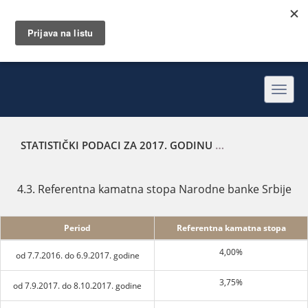
Toggl
navig
STATISTIČKI PODACI ZA 2017. GODINU
REFERENTNA KAMA
4.3. Referentna kamatna stopa Narodne banke Srbije
Period
Referentna kamatna stopa
4,00%
od 7.7.2016. do 6.9.2017. godine
3,75%
od 7.9.2017. do 8.10.2017. godine