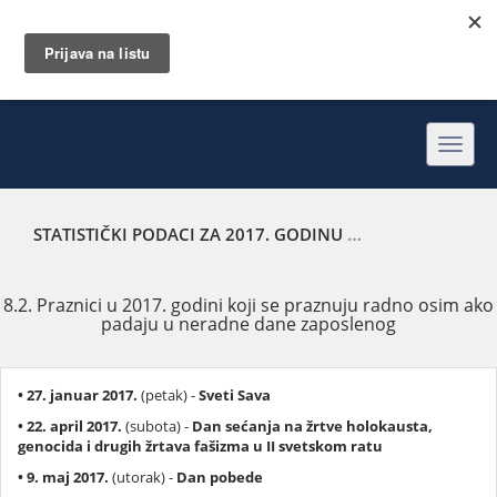
Toggl
navig
STATISTIČKI PODACI ZA 2017. GODINU
PRAZNICI U 2017.
8.2. Praznici u 2017. godini koji se praznuju radno osim ako
padaju u neradne dane zaposlenog
• 27. januar 2017.
(petak) -
Sveti Sava
• 22. april 2017.
(subota) -
Dan sećanja na žrtve holokausta,
genocida i drugih žrtava fašizma u II svetskom ratu
• 9. maj 2017.
(utorak) -
Dan pobede