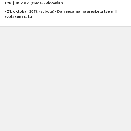
• 28. jun 2017.
(sreda) -
Vidovdan
• 21. oktobar 2017.
(subota) -
Dan sećanja na srpske žrtve u II
svetskom ratu