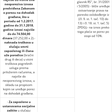
glasnik RS", br. 31/2001
neoporeziva iznosa
i 5/2005) - bliže uređuje
predviđena Zakonom
ostvarivanje prava na
o porezu na dohodak
poresko oslobođenje iz
građana, što u
(čl. 9. st. 1. tač. 10) do
periodu od 1.2.2017.
13) i čl. 18. st. 1. tač. 5)
godine do 31.1.2018.
ZPDG);- na iznos preko
godine iznosi najviše
toga plaća se porez po
do do 74.504,00
stopi od 10%.
dinara
(37.252,00 x 2).-
naknada troškova u
slučaju smrti
zaposlenog ili člana
uže porodice
(bračni
drug ili deca) u visini
troškova pogrebnih
usluga prema
priloženim računima, a
najviše do
neoporezivog iznosa, u
skladu sa propisom
kojim se uređuje porez
na dohodak građana.
-
Za zaposlene u
ustanovama socijalne
zaštite
u slučaju: