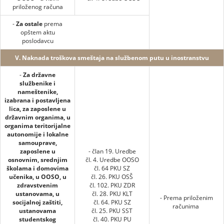
priloženog računa
-
Za ostale
prema
opštem aktu
poslodavcu
V. Naknada troškova smeštaja na službenom putu u inostranstvu
-
Za državne
službenike i
nameštenike,
izabrana i postavljena
lica, za zaposlene u
državnim organima, u
organima teritorijalne
autonomije i lokalne
samouprave,
zaposlene u
- član 19. Uredbe
osnovnim, srednjim
čl. 4. Uredbe OOSO
školama i domovima
čl. 64 PKU SZ
učenika, u OOSO, u
čl. 26. PKU OSŠ
zdravstvenim
čl. 102. PKU ZDR
ustanovama, u
čl. 28. PKU KLT
- Prema priloženim
socijalnoj zaštiti,
čl. 64. PKU SZ
računima
ustanovama
čl. 25. PKU SST
studentskog
čl. 40. PKU PU