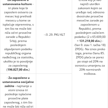
ustanovama kulture
-
najniži utvrđen
tri plate koje bi
zakonom kojim se
zaposleni ostvario za
uređuje rad, odnosno
mesec koji prethodi
dvostruke prosečne
mesecu u kome se
mesečne zarade po
isplaćuje otpremnina, s
zaposlenom u
tim što ne može biti
Republici, prema
niža od tri prosečne
poslednjem važećem
- čl. 29. PKU KLT
zarade u Republici
podatku: (2 x 65.609,00
Srbiji, prema
=
131.218,00 din.
) -
poslednjem
član 9. stav 1. tačka 18)
objavljenom podatku
ZPDG;- Na iznos preko
republičkog organa
toga, prema članu 85.
nadležnog za statistiku,
ZPDG plaća se porez
ukoliko je to povoljnije
po stopi od 20% na
za zaposlenog
osnovicu umanjenu za
(
196.827,00 din.
)
20% normiranih
troškova.
-
Za zaposlene u
ustanovama socijalne
zaštite
- najmanje u
visini iznosa tri
poslednje isplaćene
prosečne plate
zaposlenog, s tim što
ne može biti niža od tri