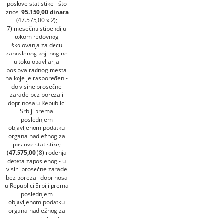
poslove statistike - što
iznosi
95.150,00 dinara
(47.575,00 x 2);
7) mesečnu stipendiju
tokom redovnog
školovanja za decu
zaposlenog koji pogine
u toku obavljanja
poslova radnog mesta
na koje je raspoređen -
do visine prosečne
zarade bez poreza i
doprinosa u Republici
Srbiji prema
poslednjem
objavljenom podatku
organa nadležnog za
poslove statistike;
(
47.575,00
)8) rođenja
deteta zaposlenog - u
visini prosečne zarade
bez poreza i doprinosa
u Republici Srbiji prema
poslednjem
objavljenom podatku
organa nadležnog za