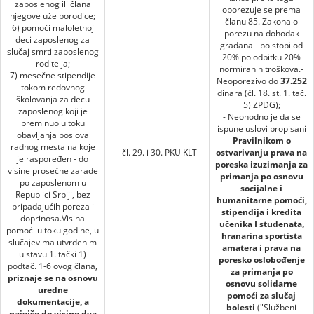
zaposlenog ili člana
oporezuje se prema
njegove uže porodice;
članu 85. Zakona o
6) pomoći maloletnoj
porezu na dohodak
deci zaposlenog za
građana - po stopi od
slučaj smrti zaposlenog
20% po odbitku 20%
roditelja;
normiranih troškova.-
7) mesečne stipendije
Neoporezivo do
37.252
tokom redovnog
dinara (čl. 18. st. 1. tač.
školovanja za decu
5) ZPDG);
zaposlenog koji je
- Neohodno je da se
preminuo u toku
ispune uslovi propisani
obavljanja poslova
Pravilnikom o
radnog mesta na koje
- čl. 29. i 30. PKU KLT
ostvarivanju prava na
je raspoređen - do
poreska izuzimanja za
visine prosečne zarade
primanja po osnovu
po zaposlenom u
socijalne i
Republici Srbiji, bez
humanitarne pomoći,
pripadajućih poreza i
stipendija i kredita
doprinosa.Visina
učenika I studenata,
pomoći u toku godine, u
hranarina sportista
slučajevima utvrđenim
amatera i prava na
u stavu 1. tački 1)
poresko oslobođenje
podtač. 1-6 ovog člana,
za primanja po
priznaje se na osnovu
osnovu solidarne
uredne
pomoći za slučaj
dokumentacije, a
bolesti
("Službeni
najviše do visine dva