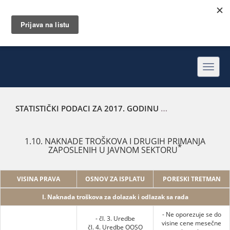
Toggl
navig
STATISTIČKI PODACI ZA 2017. GODINU
NAKNADE TROŠKOV
1.10. NAKNADE TROŠKOVA I DRUGIH PRIMANJA
*
ZAPOSLENIH U JAVNOM SEKTORU
VISINA PRAVA
OSNOV ZA ISPLATU
PORESKI TRETMAN
I. Naknada troškova za dolazak i odlazak sa rada
- Ne oporezuje se do
- čl. 3. Uredbe
visine cene mesečne
čl. 4. Uredbe OOSO