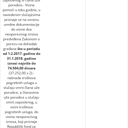
zaposlenog ili člana uže
porodice.- Visina
pomoći u toku godine, u
navedenim slučajevima
priznaje se na osnovu
uredne dokumentacije
do visine dva
neoporezivog iznosa
predviđena Zakonom o
porezu na dohodak
građana
što u periodu
od 1.2.2017. godine do
31.1.2018. godine
iznosi najviše do
74.504,00 dinara
(37.252,00 x 2).-
naknada troškova
pogrebnih usluga u
slučaju smrti člana uže
porodice, a članovima
uže porodice u slučaju
smrti zaposlenog, u
visini troškova
pogrebnih usluga, do
visine neoporezivog
iznosa, koji priznaje
Republički fond za