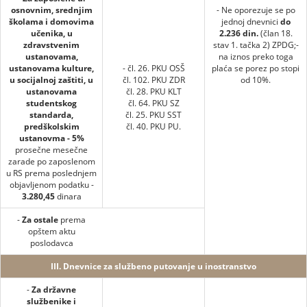
osnovnim, srednjim
- Ne oporezuje se po
školama i domovima
jednoj dnevnici
do
učenika, u
2.236 din.
(član 18.
zdravstvenim
stav 1. tačka 2) ZPDG;-
ustanovama,
na iznos preko toga
ustanovama kulture,
- čl. 26. PKU OSŠ
plaća se porez po stopi
u socijalnoj zaštiti, u
čl. 102. PKU ZDR
od 10%.
ustanovama
čl. 28. PKU KLT
studentskog
čl. 64. PKU SZ
standarda,
čl. 25. PKU SST
predškolskim
čl. 40. PKU PU.
ustanovma - 5%
prosečne mesečne
zarade po zaposlenom
u RS prema poslednjem
objavljenom podatku -
3.280,45
dinara
-
Za ostale
prema
opštem aktu
poslodavca
III. Dnevnice za službeno putovanje u inostranstvo
-
Za državne
službenike i