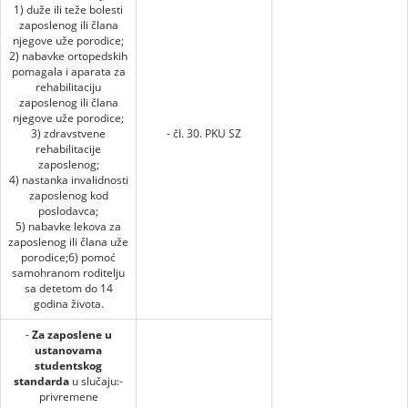
1) duže ili teže bolesti
zaposlenog ili člana
njegove uže porodice;
2) nabavke ortopedskih
pomagala i aparata za
rehabilitaciju
zaposlenog ili člana
njegove uže porodice;
3) zdravstvene
- čl. 30. PKU SZ
rehabilitacije
zaposlenog;
4) nastanka invalidnosti
zaposlenog kod
poslodavca;
5) nabavke lekova za
zaposlenog ili člana uže
porodice;6) pomoć
samohranom roditelju
sa detetom do 14
godina života.
-
Za zaposlene u
ustanovama
studentskog
standarda
u slučaju:-
privremene