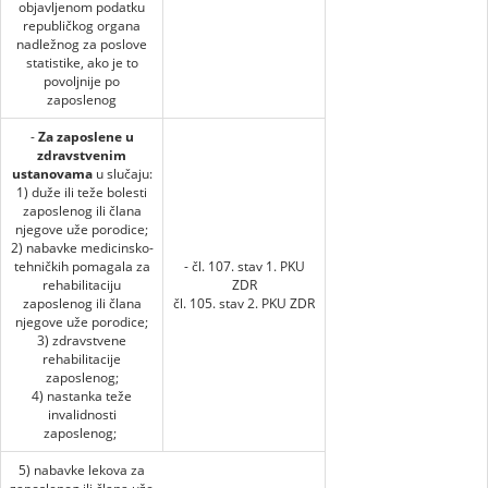
objavljenom podatku
republičkog organa
nadležnog za poslove
statistike, ako je to
povoljnije po
zaposlenog
-
Za zaposlene u
zdravstvenim
ustanovama
u slučaju:
1) duže ili teže bolesti
zaposlenog ili člana
njegove uže porodice;
2) nabavke medicinsko-
tehničkih pomagala za
- čl. 107. stav 1. PKU
rehabilitaciju
ZDR
zaposlenog ili člana
čl. 105. stav 2. PKU ZDR
njegove uže porodice;
3) zdravstvene
rehabilitacije
zaposlenog;
4) nastanka teže
invalidnosti
zaposlenog;
5) nabavke lekova za