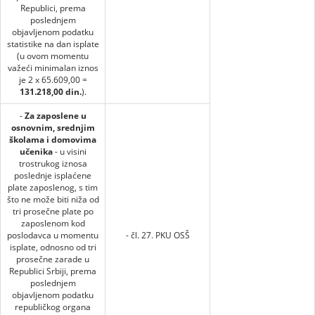
Republici, prema
poslednjem
objavljenom podatku
statistike na dan isplate
(u ovom momentu
važeći minimalan iznos
je 2 x 65.609,00 =
131.218,00 din.
).
-
Za zaposlene u
osnovnim, srednjim
školama i domovima
učenika
- u visini
trostrukog iznosa
poslednje isplaćene
plate zaposlenog, s tim
što ne može biti niža od
tri prosečne plate po
zaposlenom kod
poslodavca u momentu
- čl. 27. PKU OSŠ
isplate, odnosno od tri
prosečne zarade u
Republici Srbiji, prema
poslednjem
objavljenom podatku
republičkog organa