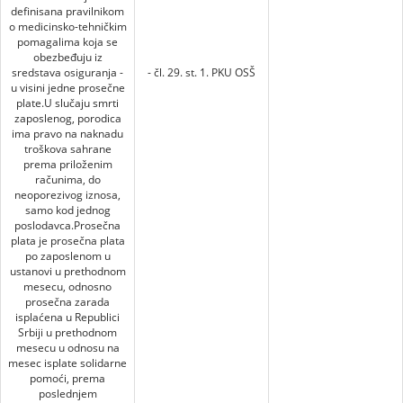
definisana pravilnikom
o medicinsko-tehničkim
pomagalima koja se
obezbeđuju iz
sredstava osiguranja -
- čl. 29. st. 1. PKU OSŠ
u visini jedne prosečne
plate.U slučaju smrti
zaposlenog, porodica
ima pravo na naknadu
troškova sahrane
prema priloženim
računima, do
neoporezivog iznosa,
samo kod jednog
poslodavca.Prosečna
plata je prosečna plata
po zaposlenom u
ustanovi u prethodnom
mesecu, odnosno
prosečna zarada
isplaćena u Republici
Srbiji u prethodnom
mesecu u odnosu na
mesec isplate solidarne
pomoći, prema
poslednjem