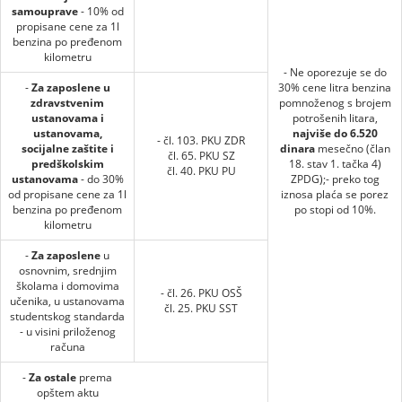
samouprave
- 10% od
propisane cene za 1l
benzina po pređenom
kilometru
- Ne oporezuje se do
-
Za zaposlene u
30% cene litra benzina
zdravstvenim
pomnoženog s brojem
ustanovama i
potrošenih litara,
ustanovama,
najviše do 6.520
- čl. 103. PKU ZDR
socijalne zaštite i
dinara
mesečno (član
čl. 65. PKU SZ
predškolskim
18. stav 1. tačka 4)
čl. 40. PKU PU
ustanovama
- do 30%
ZPDG);- preko tog
od propisane cene za 1l
iznosa plaća se porez
benzina po pređenom
po stopi od 10%.
kilometru
-
Za zaposlene
u
osnovnim, srednjim
školama i domovima
- čl. 26. PKU OSŠ
učenika, u ustanovama
čl. 25. PKU SST
studentskog standarda
- u visini priloženog
računa
-
Za ostale
prema
opštem aktu