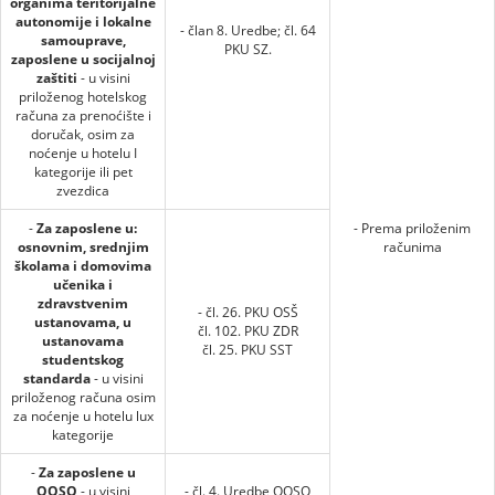
organima teritorijalne
autonomije i lokalne
- član 8. Uredbe; čl. 64
samouprave,
PKU SZ.
zaposlene u socijalnoj
zaštiti
- u visini
priloženog hotelskog
računa za prenoćište i
doručak, osim za
noćenje u hotelu I
kategorije ili pet
zvezdica
-
Za zaposlene u:
- Prema priloženim
osnovnim, srednjim
računima
školama i domovima
učenika i
zdravstvenim
- čl. 26. PKU OSŠ
ustanovama, u
čl. 102. PKU ZDR
ustanovama
čl. 25. PKU SST
studentskog
standarda
- u visini
priloženog računa osim
za noćenje u hotelu lux
kategorije
-
Za zaposlene u
OOSO
- u visini
- čl. 4. Uredbe OOSO