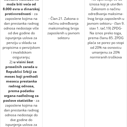
može biti veća od
iznosa koji je utvrđen
8.000 evra u dinarskoj
Zakonom o načinu
protivvrednosti
- za
određivanja maksima-
zaposlene kojima na
- Član 21. Zakona o
lnog broja zaposlenih u
dan prestanka radnog
načinu određivanja
javnom sektoru - član 9.
odnosa nedostaje više
maksimalnog broja
stav 1. tač.19) ZPDG-
od dve godine do
zaposlenih u javnom
Na iznos preko toga,
ispunjenja uslova za
sektoru
prema članu 85. ZPDG
penziju u skladu sa
plaća se porez po stopi
propisima o penzijskom
od 20% na osnovicu
i invalidskom
umanjenu za 20%
osiguranju;
normiranih troškova
2)
u visini šest
prosečnih zarada u
Republici Srbiji za
mesec koji prethodi
mesecu prestanka
radnog odnosa,
prema podatku
organa nadležnog za
poslove statistike
- za
zaposlene kojima na
dan prestanka radnog
odnosa nedostaje do
dve godine do
ispunjenja uslova za