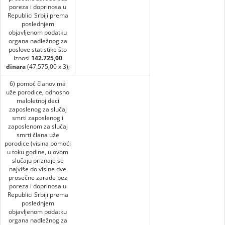
poreza i doprinosa u
Republici Srbiji prema
poslednjem
objavljenom podatku
organa nadležnog za
poslove statistike što
iznosi
142.725,00
dinara
(47.575,00 x 3);
6) pomoć članovima
uže porodice, odnosno
maloletnoj deci
zaposlenog za slučaj
smrti zaposlenog i
zaposlenom za slučaj
smrti člana uže
porodice (visina pomoći
u toku godine, u ovom
slučaju priznaje se
najviše do visine dve
prosečne zarade bez
poreza i doprinosa u
Republici Srbiji prema
poslednjem
objavljenom podatku
organa nadležnog za