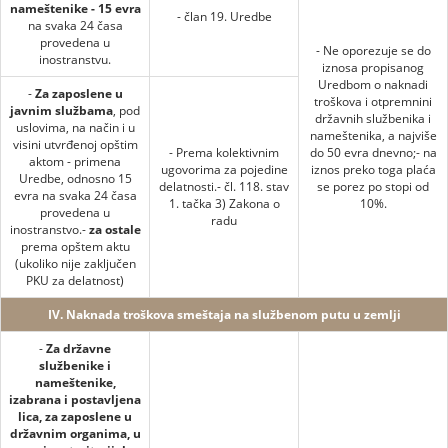
nameštenike - 15 evra
- član 19. Uredbe
na svaka 24 časa
provedena u
- Ne oporezuje se do
inostranstvu.
iznosa propisanog
Uredbom o naknadi
-
Za zaposlene u
troškova i otpremnini
javnim službama
, pod
državnih službenika i
uslovima, na način i u
nameštenika, a najviše
visini utvrđenoj opštim
- Prema kolektivnim
do 50 evra dnevno;- na
aktom - primena
ugovorima za pojedine
iznos preko toga plaća
Uredbe, odnosno 15
delatnosti.- čl. 118. stav
se porez po stopi od
evra na svaka 24 časa
1. tačka 3) Zakona o
10%.
provedena u
radu
inostranstvo.-
za ostale
prema opštem aktu
(ukoliko nije zaključen
PKU za delatnost)
IV. Naknada troškova smeštaja na službenom putu u zemlji
-
Za državne
službenike i
nameštenike,
izabrana i postavljena
lica, za zaposlene u
državnim organima, u