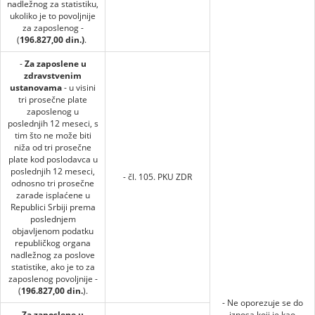
nadležnog za statistiku,
ukoliko je to povoljnije
za zaposlenog -
(
196.827,00 din.
)
.
-
Za zaposlene u
zdravstvenim
ustanovama
- u visini
tri prosečne plate
zaposlenog u
poslednjih 12 meseci, s
tim što ne može biti
niža od tri prosečne
plate kod poslodavca u
poslednjih 12 meseci,
- čl. 105. PKU ZDR
odnosno tri prosečne
zarade isplaćene u
Republici Srbiji prema
poslednjem
objavljenom podatku
republičkog organa
nadležnog za poslove
statistike, ako je to za
zaposlenog povoljnije -
(
196.827,00 din.
).
- Ne oporezuje se do
Za zaposlene u
iznosa koji je kao