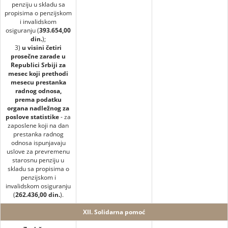
penziju u skladu sa
propisima o penzijskom
i invalidskom
osiguranju (
393.654,00
din.
);
3)
u visini četiri
prosečne zarade u
Republici Srbiji za
mesec koji prethodi
mesecu prestanka
radnog odnosa,
prema podatku
organa nadležnog za
poslove statistike
- za
zaposlene koji na dan
prestanka radnog
odnosa ispunjavaju
uslove za prevremenu
starosnu penziju u
skladu sa propisima o
penzijskom i
invalidskom osiguranju
(
262.436,00 din.
).
XII. Solidarna pomoć