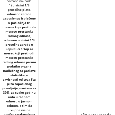
novčana naknada:
1)
u visini 1/3
prosečne plate,
odnosno zarade
zaposlenog isplaćene
u poslednja tri
meseca koja prethode
mesecu prestanka
radnog odnosa,
odnosno u visini 1/3
prosečne zarade u
Republici Srbiji za
mesec koji prethodi
mesecu prestanka
radnog odnosa prema
podatku organa
nadležnog za poslove
statistike, u
zavisnosti od toga šta
je za zaposlenog
povoljnije, uvećane za
30%, za svaku godinu
rada u radnom
odnosu u javnom
sektoru, s tim da
ukupna visina
novčane naknade ne
- Ne oporezuje se do