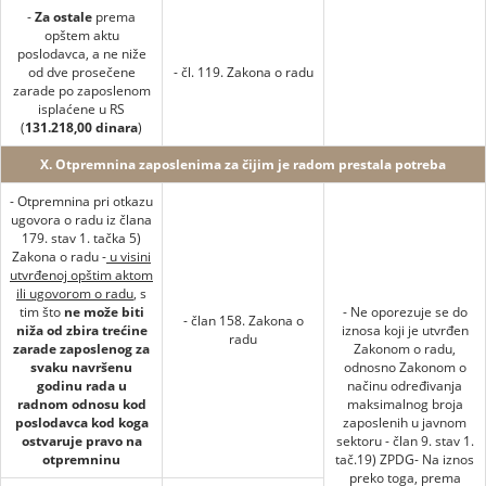
-
Za ostale
prema
opštem aktu
poslodavca, a ne niže
od dve prosečene
- čl. 119. Zakona o radu
zarade po zaposlenom
isplaćene u RS
(
131.218,00
dinara
)
X. Otpremnina zaposlenima za čijim je radom prestala potreba
- Otpremnina pri otkazu
ugovora o radu iz člana
179. stav 1. tačka 5)
Zakona o radu -
u visini
utvrđenoj opštim aktom
ili ugovorom o radu
, s
tim što
ne može biti
- Ne oporezuje se do
- član 158. Zakona o
niža od zbira trećine
iznosa koji je utvrđen
radu
zarade zaposlenog za
Zakonom o radu,
svaku navršenu
odnosno Zakonom o
godinu rada u
načinu određivanja
radnom odnosu kod
maksimalnog broja
poslodavca kod koga
zaposlenih u javnom
ostvaruje pravo na
sektoru - član 9. stav 1.
otpremninu
tač.19) ZPDG- Na iznos
preko toga, prema