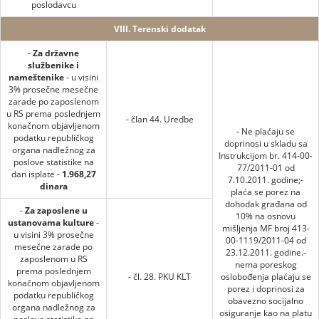
poslodavcu
VIII. Terenski dodatak
-
Za državne
službenike i
nameštenike
- u visini
3% prosečne mesečne
zarade po zaposlenom
u RS prema poslednjem
- član 44. Uredbe
konačnom objavljenom
- Ne plaćaju se
podatku republičkog
doprinosi u skladu sa
organa nadležnog za
Instrukcijom br. 414-00-
poslove statistike na
77/2011-01 od
dan isplate -
1.968,27
7.10.2011. godine;-
dinara
plaća se porez na
dohodak građana od
-
Za zaposlene u
10% na osnovu
ustanovama kulture
-
mišljenja MF broj 413-
u visini 3% prosečne
00-1119/2011-04 od
mesečne zarade po
23.12.2011. godine.-
zaposlenom u RS
nema poreskog
prema poslednjem
- čl. 28. PKU KLT
oslobođenja plaćaju se
konačnom objavljenom
porez i doprinosi za
podatku republičkog
obavezno socijalno
organa nadležnog za
osiguranje kao na platu