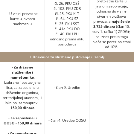
pretplatne karte u
čl. 26. PKU OSŠ
javnom saobraćaju,
čl. 102. PKU ZDR
odnosno do visine
- U visini prevozne
čl. 28. PKU KLT
stvarnih troškova
karte u javnom
čl. 64. PKU SZ
prevoza, a
najviše do
saobraćaju
čl. 25. PKU SST
3.725 dinara
(član 18.
čl. 41a PKU DO
stav 1. tačka 1) ZPDG);-
čl. 40. PKU PU
na iznos preko toga
odnosno prema aktu
plaća se porez po stopi
poslodavca
od 10%.
II. Dnevnice za službeno putovanje u zemlji
-
Za državne
službenike i
nameštenike
,
izabrana i postavljena
lica, za zaposlene u
- član 9. Uredbe
državnim organima,
teritorijalnoj auonomiji i
lokalnoj samoupravi -
150,00 dinara
-
Za zaposlene u
- član 4. Uredbe OOSO
OOSO
-
150,00 dinara
-
Za zaposlene u: