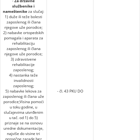
-
Za državne
službenike i
nameštenike
za slučaj:
1) duže ili teže bolesti
zaposlenog ili člana
njegove uže porodice;
2) nabavke ortopedskih
pomagala i aparata za
rehabilitaciju
zaposlenog ili člana
njegove uže porodice;
3) zdravstvene
rehabilitacije
zaposlenog;
4) nastanka teže
invalidnosti
zaposlenog;
5) nabavke lekova za
- čl. 43 PKU DO
zaposlenog ili člana uže
porodice;Visina pomoći
u toku godine, u
slučajevima utvrđenim
u tač. od 1) do 5)
priznaje se na osnovu
uredne dokumentacije,
najviše do visine tri
prosečne zarade bez