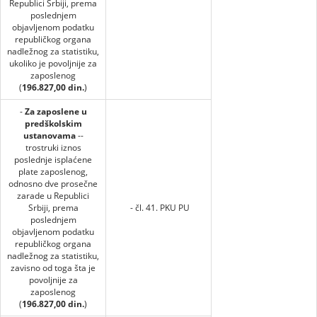
Republici Srbiji, prema
poslednjem
objavljenom podatku
republičkog organa
nadležnog za statistiku,
ukoliko je povoljnije za
zaposlenog
(
196.827,00 din.
)
-
Za zaposlene u
predškolskim
ustanovama
--
trostruki iznos
poslednje isplaćene
plate zaposlenog,
odnosno dve prosečne
zarade u Republici
Srbiji, prema
- čl. 41. PKU PU
poslednjem
objavljenom podatku
republičkog organa
nadležnog za statistiku,
zavisno od toga šta je
povoljnije za
zaposlenog
(
196.827,00 din.
)