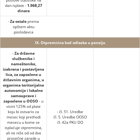
poslove statistike na
dan isplate -
1.968,27
dinara
-
Za ostale
prema
opštem aktu
poslodavca
IX. Otpremnina kod odlaska u penziju
-
Za državne
službenike i
nameštenike,
izabrana i postavljena
lica, za zaposlene u
državnim organima, u
organima teritorijalne
autonomije i lokalne
samouprave i
zaposlene u OOSO
- u
visini 125% od plate
koju bi ostvario za
- čl. 51. Uredbe
mesec koji prethodi
čl. 5. Uredbe OOSO
mesecu u kome se
čl. 42a PKU DO
isplaćuje otpremnina,
ali ne niže od od dve
prosečne zarade u