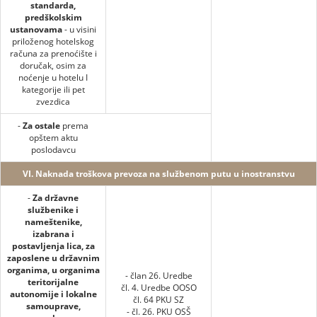
standarda,
predškolskim
ustanovama
- u visini
priloženog hotelskog
računa za prenoćište i
doručak, osim za
noćenje u hotelu I
kategorije ili pet
zvezdica
-
Za ostale
prema
opštem aktu
poslodavcu
VI. Naknada troškova prevoza na službenom putu u inostranstvu
-
Za državne
službenike i
nameštenike,
izabrana i
postavljenja lica, za
zaposlene u državnim
organima, u organima
- član 26. Uredbe
teritorijalne
čl. 4. Uredbe OOSO
autonomije i lokalne
čl. 64 PKU SZ
samouprave,
- čl. 26. PKU OSŠ