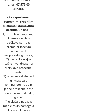
poslove statistike, što
iznosi
47.575,00
dinara
.
-
Za zaposlene u
osnovnim, srednjim
školama i domovima
učenika
u slučaju:
1) smrti bračnog druga
ili deteta - u visini
troškova sahrane
prema priloženim
računima do
neoporezivog iznosa;
2) nastanka trajne
teške invalidnosti - u
visini dve prosečne
plate;
3) bolovanja dužeg od
tri meseca u
kontinuitetu - u visini
jedne prosečne plate
jednom u kalendarskoj
godini;
4) u slučaju nabavke
medicinskih pomagala
ili lekova koja su