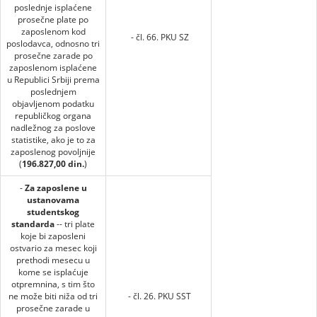
poslednje isplaćene
prosečne plate po
zaposlenom kod
- čl. 66. PKU SZ
poslodavca, odnosno tri
prosečne zarade po
zaposlenom isplaćene
u Republici Srbiji prema
poslednjem
objavljenom podatku
republičkog organa
nadležnog za poslove
statistike, ako je to za
zaposlenog povoljnije
(
196.827,00 din.
)
-
Za zaposlene u
ustanovama
studentskog
standarda
-- tri plate
koje bi zaposleni
ostvario za mesec koji
prethodi mesecu u
kome se isplaćuje
otpremnina, s tim što
ne može biti niža od tri
- čl. 26. PKU SST
prosečne zarade u