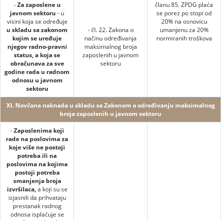
-
Za zaposlene u
članu 85. ZPDG plaća
javnom sektoru
- u
se porez po stopi od
visini koja se određuje
20% na osnovicu
u skladu sa zakonom
- čl. 22. Zakona o
umanjenu za 20%
kojim se uređuje
načinu određivanja
normiranih troškova
njegov radno-pravni
maksimalnog broja
status, a koja se
zaposlenih u javnom
obračunava za sve
sektoru
godine rada u radnom
odnosu u javnom
sektoru
XI. Novčana naknada u skladu sa Zakonom o određivanju maksimalnog
broja zaposlenih u javnom sektoru
-
Zaposlenima koji
rade na poslovima za
koje više ne postoji
potreba ili na
poslovima na kojima
postoji potreba
smanjenja broja
izvršilaca,
a koji su se
izjasnili da prihvataju
prestanak radnog
odnosa isplaćuje se