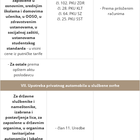
zaposlene u
čl. 102. PKU ZDR
osnovnim, srednjim
čl. 28. PKU KLT
- Prema priloženim
školama i domovima
čl. 64. PKU SZ
računima
učenika, u OOSO, u
čl. 25. PKU SST
zdravstvenim
ustanovama, u
socijalnoj zaštiti,
ustanovama
studentskog
standarda
- u visini
cene iz putničke tarife
-
Za ostale
prema
opštem aktu
poslodavcu
VII. Upotreba privatnog automobila u službene svrhe
Za državne
službenike i
nameštenike,
izabrana i
postavljenja lica, za
zaposlene u državnim
organima, u organima
- član 11. Uredbe
teritorijalne
autonomije i lokalne