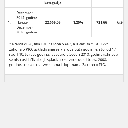
kategorije
Decembar
2015. godine
1.
i Januar -
22.009,05
1,25%
724,66
6/201
Decembar
2016. godine
* Prema čl. 80, 80a i 81. Zakona o PIO, a u vezi sa čl. 70. i 224.
Zakona o PIO, usklađivanje se vrši dva puta godišnje, i to: od 1.4.
i od 1.10. tekuće godine. Izuzetno u 2009. i 2010. godini, naknade
se nisu usklađivale, tj. isplaćivao se iznos od oktobra 2008.
godine, u skladu sa izmenama i dopunama Zakona o PIO.