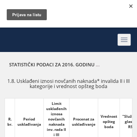
Toggl
navig
STATISTIČKI PODACI ZA 2016. GODINU
USKLAĐENI IZNOSI
1.8. Usklađeni iznosi novčanih naknada* invalida II i III
kategorije i vrednost opšteg boda
Limit
usklađenih
iznosa
Vrednost
"Službe
R.
Period
novčanih
Procenat za
opšteg
glasni
br.
usklađivanja
naknada
usklađivanje
boda
RS"
inv. rada II
i III