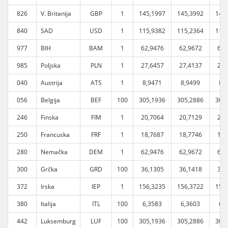
826
V. Britanija
GBP
1
145,1997
145,3992
147
840
SAD
USD
1
115,9382
115,2364
116
977
BIH
BAM
1
62,9476
62,9672
62,
985
Poljska
PLN
1
27,6457
27,4137
27,
040
Austrija
ATS
1
8,9471
8,9499
8,
056
Belgija
BEF
100
305,1936
305,2886
305
246
Finska
FIM
1
20,7064
20,7129
20,
250
Francuska
FRF
1
18,7687
18,7746
18,
280
Nemačka
DEM
1
62,9476
62,9672
62,
300
Grčka
GRD
100
36,1305
36,1418
36,
372
Irska
IEP
1
156,3235
156,3722
156
380
Italija
ITL
100
6,3583
6,3603
6,
442
Luksemburg
LUF
100
305,1936
305,2886
305