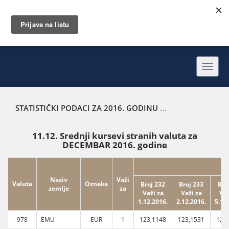
Toggl
navig
STATISTIČKI PODACI ZA 2016. GODINU
SREDNJI KURSEVI 
11.12. Srednji kursevi stranih valuta za
DECEMBAR 2016. godine
Naziv
Važi
Valuta
Oznaka
Broj 232
Broj 233
Bro
zemlje
za
Važi za
Važi za
Važ
1.12.2016.
2.12.2016.
5.12
978
EMU
EUR
1
123,1148
123,1531
123