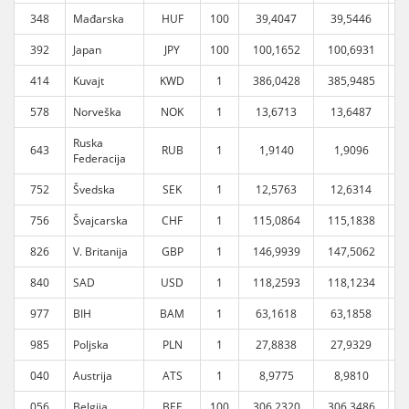
348
Mađarska
HUF
100
39,4047
39,5446
392
Japan
JPY
100
100,1652
100,6931
1
414
Kuvajt
KWD
1
386,0428
385,9485
3
578
Norveška
NOK
1
13,6713
13,6487
Ruska
643
RUB
1
1,9140
1,9096
Federacija
752
Švedska
SEK
1
12,5763
12,6314
756
Švajcarska
CHF
1
115,0864
115,1838
1
826
V. Britanija
GBP
1
146,9939
147,5062
1
840
SAD
USD
1
118,2593
118,1234
1
977
BIH
BAM
1
63,1618
63,1858
985
Poljska
PLN
1
27,8838
27,9329
040
Austrija
ATS
1
8,9775
8,9810
056
Belgija
BEF
100
306,2320
306,3486
3