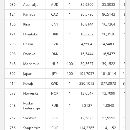
036
Australija
AUD
1
85,9260
85,3038
86,
124
Kanada
CAD
1
86,5786
86,5143
87,
156
Kina
CNY
16,8144
16,7364
16,
191
Hrvatska
HRK
1
16,3252
16,3136
16,
203
Češka
CZK
1
4,5504
4,5483
4,
208
Danska
DKK
1
16,5444
16,5477
16,
348
Mađarska
HUF
100
39,3627
39,1522
39,
392
Japan
JPY
100
101,7057
101,0114
102
414
Kuvajt
KWD
1
380,1013
377,3073
381
578
Norveška
NOK
1
13,6547
13,7099
13,
Ruska
643
RUB
1
1,8127
1,8043
1,
Federacija
752
Švedska
SEK
1
12,5823
12,5191
12,
756
Švajcarska
CHF
1
114,2385
114,1152
114