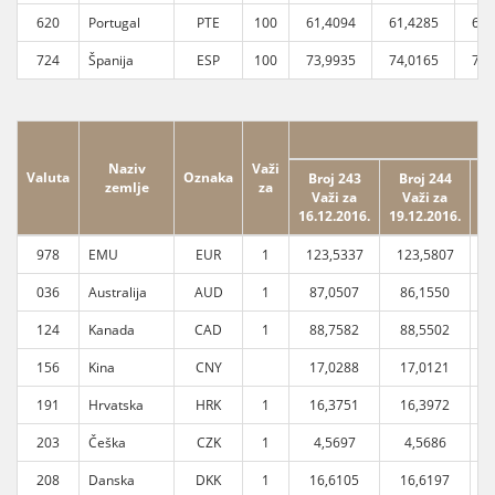
620
Portugal
PTE
100
61,4094
61,4285
61,
724
Španija
ESP
100
73,9935
74,0165
74,
Naziv
Važi
Valuta
Oznaka
Broj 243
Broj 244
zemlje
za
Važi za
Važi za
16.12.2016.
19.12.2016.
20
978
EMU
EUR
1
123,5337
123,5807
1
036
Australija
AUD
1
87,0507
86,1550
124
Kanada
CAD
1
88,7582
88,5502
156
Kina
CNY
17,0288
17,0121
191
Hrvatska
HRK
1
16,3751
16,3972
203
Češka
CZK
1
4,5697
4,5686
208
Danska
DKK
1
16,6105
16,6197