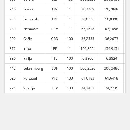
246
Finska
FIM
1
20,7769
20,7848
250
Francuska
FRF
1
18,8326
18,8398
280
Nemačka
DEM
1
63,1618
63,1858
300
Grčka
GRD
100
36,2535
36,2673
372
Irska
IEP
1
156,8554
156,9151
1
380
Italija
ITL
100
6,3800
6,3824
442
Luksemburg
LUF
100
306,2320
306,3486
3
620
Portugal
PTE
100
61,6183
61,6418
724
Španija
ESP
100
74,2452
74,2735