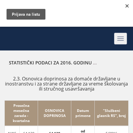
Toggl
navig
STATISTIČKI PODACI ZA 2016. GODINU
OSNOVICA DOPRIN
2.3. Osnovica doprinosa za domaće državljane u
inostranstvu i za strane državljane za vreme školovanja
ili stručnog usavršavanja
Prosečna
mesečna
OSNOVICA
Datum
"Službeni
zarada -
DOPRINOSA
primene
glasnik RS", broj
kvartalna
od