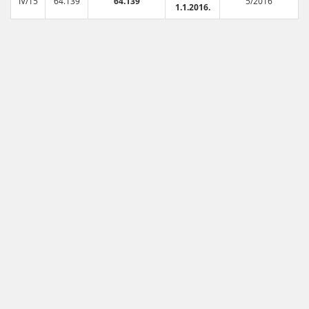
IV/15
64.139
64.139
5/2016
1.1.2016.