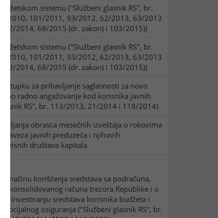
džetskom sistemu ("Službeni glasnik RS", br.
01/2010, 101/2011, 93/2012, 62/2013, 63/2013
, 142/2014, 68/2015 (dr. zakon) i 103/2015))
džetskom sistemu ("Službeni glasnik RS", br.
01/2010, 101/2011, 93/2012, 62/2013, 63/2013
, 142/2014, 68/2015 (dr. zakon) i 103/2015))
ostupku za pribavljanje saglasnosti za novo
datno radno angažovanje kod korisnika javnih
 glasnik RS", br. 113/2013, 21/2014 i 118/2014)
tavljanja obrasca mesečnih izveštaja o rokovima
 obaveza javnih preduzeća i njihovih
zavisnih društava kapitala
a o načinu korišćenja sredstava sa podračuna,
a konsolidovanog računa trezora Republike i o
a o investiranju sredstava korisnika budžeta i
 socijalnog osiguranja ("Službeni glasnik RS", br.