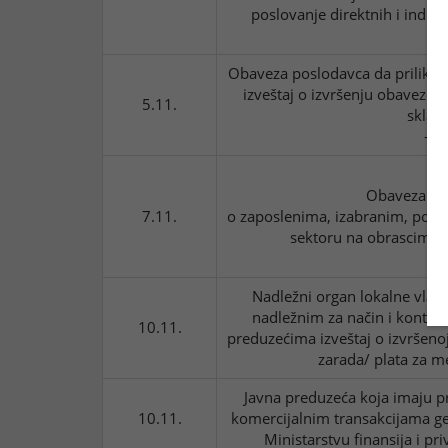
poslovanje direktnih i indir
lok
Obaveza poslodavca da prilikom
izveštaj o izvršenju obaveze 
5.11.
sklad
- O
Obaveza dos
7.11.
o zaposlenima, izabranim, post
sektoru na obrascima 1,
Nadležni organ lokalne vlast
nadležnim za način i kontrol
10.11.
preduzećima izveštaj o izvršenoj
zarada/ plata za m
Javna preduzeća koja imaju p
10.11.
komercijalnim transakcijama ge
Ministarstvu finansija i pr