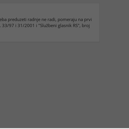
reba preduzeti radnje ne radi, pomeraju na prvi
33/97 i 31/2001 i "Službeni glasnik RS", broj