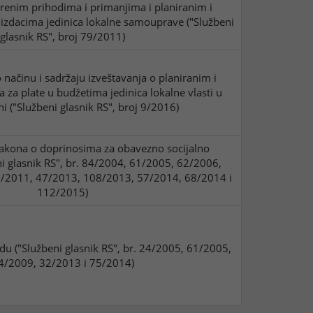
arenim prihodima i primanjima i planiranim i
 izdacima jedinica lokalne samouprave ("Službeni
glasnik RS", broj 79/2011)
 načinu i sadržaju izveštavanja o planiranim i
za plate u budžetima jedinica lokalne vlasti u
i ("Službeni glasnik RS", broj 9/2016)
kona o doprinosima za obavezno socijalno
ni glasnik RS", br. 84/2004, 61/2005, 62/2006,
/2011, 47/2013, 108/2013, 57/2014, 68/2014 i
112/2015)
u ("Službeni glasnik RS", br. 24/2005, 61/2005,
4/2009, 32/2013 i 75/2014)