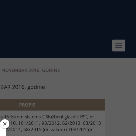
Toggle
navigat
A NOVEMBAR 2016. GODINE
MBAR 2016. godine
PROPIS
džetskom sistemu ("Službeni glasnik RS", br.
01/2010, 101/2011, 93/2012, 62/2013, 63/2013
, 142/2014, 68/2015 (dr. zakon) i 103/2015))