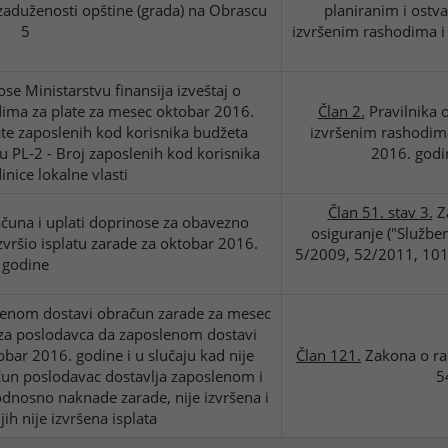
zaduženosti opštine (grada) na Obrascu
planiranim i ostv
5
izvršenim rashodima i
ose Ministarstvu finansija izveštaj o
dima za plate za mesec oktobar 2016.
Član 2.
Pravilnika o
ate zaposlenih kod korisnika budžeta
izvršenim rashodima 
cu PL-2 - Broj zaposlenih kod korisnika
2016. godin
inice lokalne vlasti
Član 51. stav 3.
Za
una i uplati doprinose za obavezno
osiguranje ("Službe
izvršio isplatu zarade za oktobar 2016.
5/2009, 52/2011, 101
godine
lenom dostavi obračun zarade za mesec
za poslodavca da zaposlenom dostavi
bar 2016. godine i u slučaju kad nije
Član 121.
Zakona o rad
ačun poslodavac dostavlja zaposlenom i
5
odnosno naknade zarade, nije izvršena i
ih nije izvršena isplata