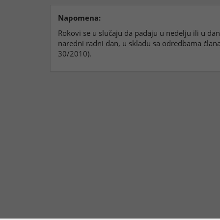
Napomena:
Rokovi se u slučaju da padaju u nedelju ili u d
naredni radni dan, u skladu sa odredbama člana 
30/2010).