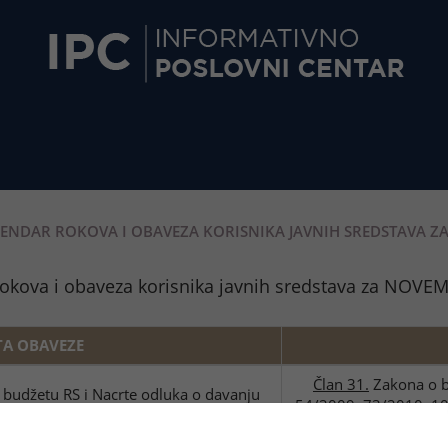
ENDAR ROKOVA I OBAVEZA KORISNIKA JAVNIH SREDSTAVA Z
okova i obaveza korisnika javnih sredstava za NOVE
TA OBAVEZE
Član 31.
Zakona o bu
 budžetu RS i Nacrte odluka o davanju
54/2009, 73/2010, 1
inansijske planove OOSO
(ispr.), 108/2013