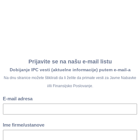
Član 31.
Zakona o bu
lasti dostavlja Predlog odluke o budžetu
54/2009, 73/2010, 1
i lokalne vlasti
(ispr.), 108/2013
Član 78.
Zakona o bu
pštini konsolidovani izveštaj RS radi
54/2009, 73/2010, 1
formianja
(ispr.), 108/2013
nje saglasnosti za novo zapošljavanje
Član 6.
Uredbe o p
va na Obrascu PRM za odlučivanje na
zapošljavanje i do
esecu novembru 2016. godine
sredstava ("Službeni
a o rokovima izmirenja obaveza javnih
Uputstvo o načinu dos
 subjektima za mesec oktobar 2016.
izmirenja
godine
za finansije podnosi izveštaj Upravi za
ih sredstava sa konsolidovanog računa
Član 12d
Pravilnik
ćem finansijskom tržištu novca za mesec
odnosno drugih račun
ima:- IKRTLV - Izveštaj o investiranju
načinu izveštavanj
dovanom računu trezora lokalne vlasti-
organizacija obaveznog
nju sredstava sa podračuna za redovno