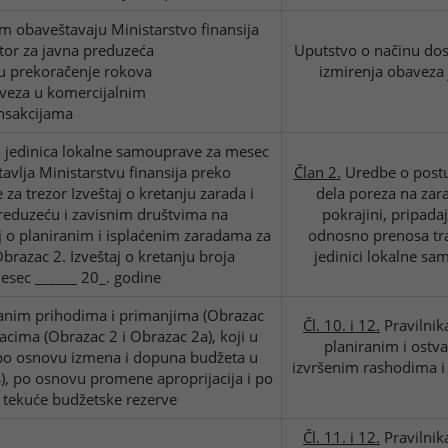
 obaveštavaju Ministarstvo finansija
ktor za javna preduzeća
Uputstvo o načinu dos
u prekoračenje rokova
izmirenja obaveza 
veza u komercijalnim
nsakcijama
jedinica lokalne samouprave za mesec
avlja Ministarstvu finansija preko
Član 2.
Uredbe o postu
za trezor Izveštaj o kretanju zarada i
dela poreza na zar
reduzeću i zavisnim društvima na
pokrajini, pripad
j o planiranim i isplaćenim zaradama za
odnosno prenosa tra
brazac 2. Izveštaj o kretanju broja
jedinici lokalne sa
esec ______ 20_. godine
ranim prihodima i primanjima (Obrazac
Čl. 10. i 12.
Pravilnika
acima (Obrazac 2 i Obrazac 2a), koji u
planiranim i ostv
po osnovu izmena i dopuna budžeta u
izvršenim rashodima i
), po osnovu promene aproprijacija i po
 tekuće budžetske rezerve
Čl. 11. i 12.
Pravilnika