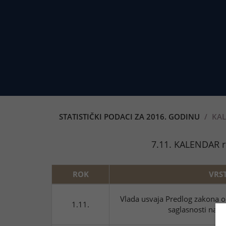
STATISTIČKI PODACI ZA 2016. GODINU
KAL
7.11. KALENDAR r
ROK
VRS
Vlada usvaja Predlog zakona o
1.11.
saglasnosti na f