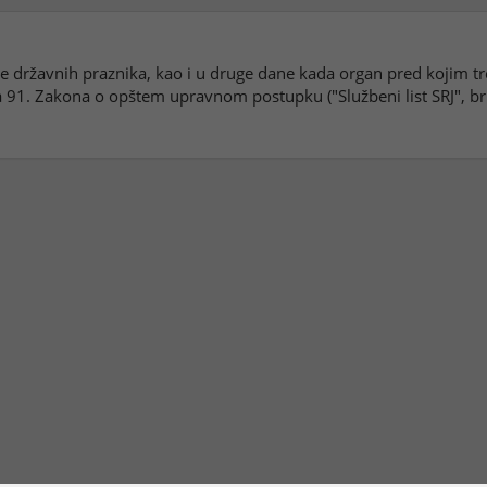
ane državnih praznika, kao i u druge dane kada organ pred kojim t
91. Zakona o opštem upravnom postupku ("Službeni list SRJ", br. 