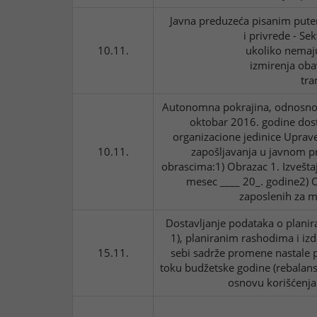
Javna preduzeća pisanim putem
i privrede - Se
10.11.
ukoliko nemaj
izmirenja oba
tra
Autonomna pokrajina, odnosno 
oktobar 2016. godine dost
organizacione jedinice Uprave 
10.11.
zapošljavanja u javnom p
obrascima:1) Obrazac 1. Izvešta
mesec ____ 20_. godine2) O
zaposlenih za m
Dostavljanje podataka o plani
1), planiranim rashodima i izd
15.11.
sebi sadrže promene nastale 
toku budžetske godine (rebalans
osnovu korišćenja