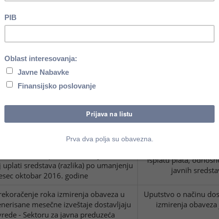
3/2004
ektnih korisnika budžetskih sredstava
alne vlasti
 isplate zarada Poreskoj upravi dostavi
Član 
zapošljavanja osoba sa invaliditetom u
izvršavanja obaveze
u sa zakonom
dokazivanja izvršavanj
brazac IOSI
Član 6.
Uredbe o izgled
tavljanja podataka
i o načinu dostavlj
avljenim i angažovanim licima u javnom
zaposlenih, izabranih,
 2, 3 i 4. (Registar zaposlenih)
i je dužan da dostavi ministarstvima
Član 8. stav 3.
Zakona o
u obračuna i isplate zarade u javnim
isplatu plata, odnosn
 uplati sredstava (razlika) po umanjenju
javnih sredsta
esec oktobar 2016. godine
rekoračenje roka izmirenja obaveza u
Uputstvo o načinu dos
nerisane mesečne izveštaje dostavljaju
izmirenja obaveza 
ivrede - Sektoru za javna preduzeća