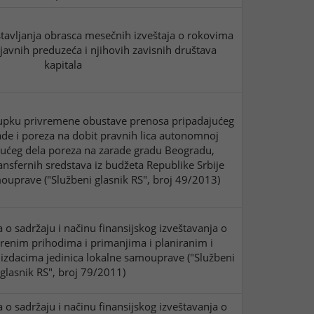
tavljanja obrasca mesečnih izveštaja o rokovima
javnih preduzeća i njihovih zavisnih društava
kapitala
pku privremene obustave prenosa pripadajućeg
ade i poreza na dobit pravnih lica autonomnoj
ajućeg dela poreza na zarade gradu Beogradu,
nsfernih sredstava iz budžeta Republike Srbije
mouprave ("Službeni glasnik RS", broj 49/2013)
 o sadržaju i načinu finansijskog izveštavanja o
arenim prihodima i primanjima i planiranim i
 izdacima jedinica lokalne samouprave ("Službeni
glasnik RS", broj 79/2011)
 o sadržaju i načinu finansijskog izveštavanja o