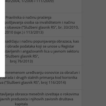
, 140/2004, 1/2006 i 111/2009)
12.
Pravilnika o načinu praćenja
 zapošljavanja osoba sa invaliditetom i načinu
a te obaveze ("Službeni glasnik RS", br. 33/2010,
48/2010 (ispr.) i 113/2013)
u, sadržaju i načinu popunjavanja obrazaca, kao
anja i obrade podataka koji se unose u Registar
 postavljenih i angažovanih lica u javnom sektoru
("Službeni glasnik RS",
broj 76/2013)
 privremenom uređivanju osnovice za obračun i
o zarada i drugih stalnih primanja kod korisnika
va ("Službeni glasnik RS", broj 116/2014)
tavljanja obrasca mesečnih izveštaja o rokovima
javnih preduzeća i njihovih zavisnih društava
kapitala