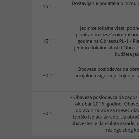
Dostavljanje podataka o nivou 
15.11.
Jedinice lokalne vlasti podn
planiranim i izvršenim rasho
15.11.
godine na Obrascu PL-1 - Pl
jedinice lokalne vlasti i Obras
budžeta jed
Obaveza poslodavca da obrač
30.11.
socijalno osiguranje koji nije 
- Obaveza poslodavca da zapos
oktobar 2016. godine- Obave
obračun zarade za mesec okto
30.11.
izvršio isplatu zarade. Uz obr
obaveštenje da isplata zarade, 
razloge zbog koj