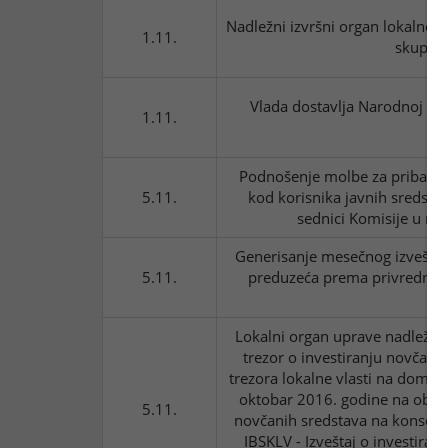
Nadležni izvršni organ lokalne v
1.11.
skupštin
Vlada dostavlja Narodnoj sku
1.11.
in
Podnošenje molbe za pribavlja
5.11.
kod korisnika javnih sredsta
sednici Komisije u m
Generisanje mesečnog izveštaj
5.11.
preduzeća prema privrednim
Lokalni organ uprave nadležan 
trezor o investiranju novčan
trezora lokalne vlasti na doma
oktobar 2016. godine na obrasc
5.11.
novčanih sredstava na konsoli
IBSKLV - Izveštaj o investira