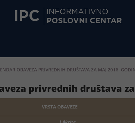
ENDAR OBAVEZA PRIVREDNIH DRUŠTAVA ZA MAJ 2016. GODI
baveza privrednih društava za
VRSTA OBAVEZE
I Akcize