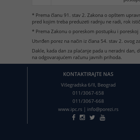
* Prema članu 91. stav 2. Zakona o opštem upravno
pred kojim treba preduzeti radnju ne radi, rok is
* Prema Zakonu o poreskom postupku i poreskoj adm
Utvrđen porez na način iz člana 54. stav 2. ovog
Dakle, kada dan za plaćanje pada u neradni dan, 
na odgovarajućem računu javnih prihoda.
KONTAKTIRAJTE NAS
Višegradska 6/II, Beograd
011/3067-658
011/3067-668
www.ipc.rs
|
info@porezi.rs