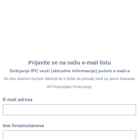
lata akcize obračunate za period 16. - 30. april 2016. godine
 obračunate akcize na električnu energiju za krajnju potrošnju z
ize za derivate nafte i biotečnosti nabavljene za grejanje (po ist
plata akcize obračunate za period 1. - 15. maj 2016. godine
II Porez na dodatu vrednost
e poreskog dužnika iz člana 10. Zakona o PDV i iz člana 44. stav
2016. godine - koji nisu PDV obveznici
 2016. godine od strane poreskog dužnika iz člana 10. Zakona, uk
ika PDV - sa mesečnim poreskim periodom, uključiv i obveznika i
dnošenje Obrasca PID PDV 1 za sticanje statusa pretežnog izvozn
za podnošenje zahteva za povraćaj poreskog kredita za mesečne o
 PDV tradicionalnim crkvama i verskim zajednicama za nabavku do