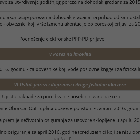
ave za utvrđivanje godišnjeg poreza na dohodak građana za 2015
nu akontacije poreza na dohodak građana na prihod od samostalne
 - obveznici koji vrše izmenu akontacije po poreskoj prijavi za 2
Podnošenje elektronske PPP-PD prijave
V Porez na imovinu
6. godinu - za obveznike koji vode poslovne knjige i za fizička li
VI Ostali porezi i doprinosi i druge fiskalne obaveze
Uplata naknade za priređivanje posebnih igara na sreću
je Obrasca IOSI i uplata obaveze po istom - za april 2016. godin
a premije neživotnih osiguranja za ugovore sklopljene u aprilu 2
no osiguranje za april 2016. godine (preduzetnici koji se nisu opred
paušalci)