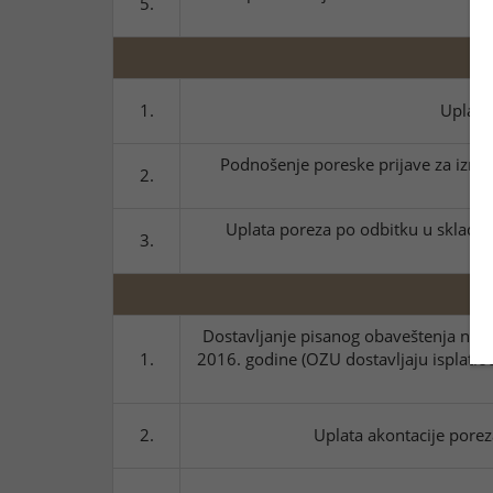
5.
1.
Uplata
Podnošenje poreske prijave za izmen
2.
Uplata poreza po odbitku u skladu 
3.
Dostavljanje pisanog obaveštenja na 
1.
2016. godine (OZU dostavljaju isplati
2.
Uplata akontacije porez