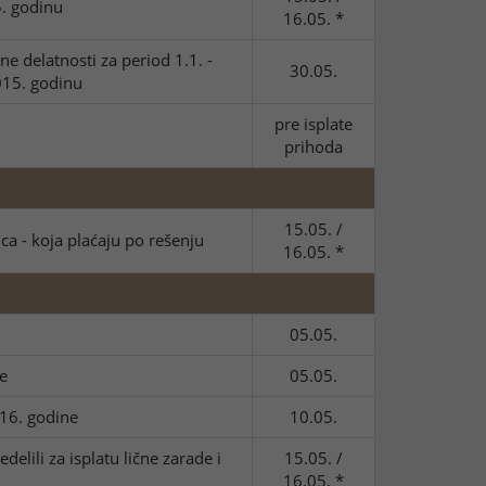
. godinu
16.05. *
 delatnosti za period 1.1. -
30.05.
015. godinu
pre isplate
prihoda
15.05. /
ca - koja plaćaju po rešenju
16.05. *
05.05.
e
05.05.
016. godine
10.05.
elili za isplatu lične zarade i
15.05. /
16.05. *