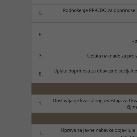
Podnošenje PP-ODO za doprinose za 
5.
6.
- 
7.
Uplata naknade za proiz
Uplata doprinosa za obavezno socijalno 
8.
Dostavljanje kvartalnog izveštaja za I kv
1.
čijim
Uprava za javne nabavke objavljuje n
1.
postupc