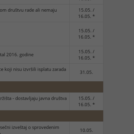
vom društvu rade ali nemaju
15.05. /
16.05. *
15.05. /
16.05. *
15.05. /
tal 2016. godine
16.05. *
oji nisu izvršili isplatu zarada
31.05.
ržišta - dostavljaju javna društva
15.05. /
16.05. *
esečni izveštaj o sprovedenim
10.05.
e