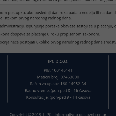
m postupku, ako poslednji dan roka pada u nedelju ili na dan dr
tiče istekom prvog narednog radnog dana.
inistraciji, ispunjenje poreske obaveze sastoji se u plaćanju, 
 zakona dospeva za plaćanje u roku propisanom zakonom.
docnja neće postojati ukoliko prvog narednog radnog dana sreds
IPC D.O.O.
PIB: 100146141
Matični broj: 07463600
Račun za uplatu: 160-14952-34
Radno vreme: (pon-pet) 8 - 16 časova
Konsultacije: (pon-pet) 9 - 14 časova
Copyright © 2019 | IPC - Informativno poslovni centar