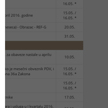
16.05. *
15.05. /
a april 2016. godine
16.05. *
eku meseca) - Obrazac - REF-G
20.05.
31.05.
 3. za obaveze nastale u aprilu
10.05.
oliko je mesečni obveznik PDV, i
15.05. /
z člana 36a Zakona
16.05. *
15.05. /
ika
16.05. *
bveznike
17.05.
bara i usluga u I kvartalu 2016.