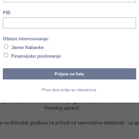
godine (Obrazac REF 3A)
III Porez na dobit pravnih lica
 mesečne akontacije poreza na dobit za april mesec 2016. godine
u akontacije poreza na dobit za period 1.1. - 30.04.2016. godine
akontacije po poreskoj prijavi za 2015. godinu
sa članom 40. Zakona i podnošenje PDPO/S prijave, uključiv i 1%
sekundarnih sirovina i otpada
IV Porez na dohodak građana
Obrascu OZU o zaključenim ugovorima sa interpretatorima i drug
oci prihoda po osnovu estradnih programa zabavne i narodne muz
Poreskoj upravi)
a na dohodak građana na prihod od samostalne delatnosti - za ap