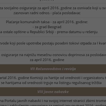
socijalno osiguranje za april 2016. godine za osnivače koji u s
zasnovan radni odnos - plaća poslodavac
Plaćanje komunalnih taksa - za april 2016. godine:
- za grad Beograd
za ostale opštine u Republici Srbiji - prema datumu u rešenju
vode koji posle upotrebe postaju posebni tokovi otpada za I kvar
osiguranje na najnižu mesečnu osnovicu doprinosa za poslodavce k
za april 2016. godine
VII Računovodstvo i revizija
artal 2016. godine Komisiji za hartije od vrednosti i organizatoru t
 se hartijama od vrednosti trguje na listingu regulisanog tržišta
VIII Javne nabavke
a Portalu javnih nabavki i na svojoj internet stranici zbirni trom
ima i zaključenim ugovorima za period januar-mart 2016. godin