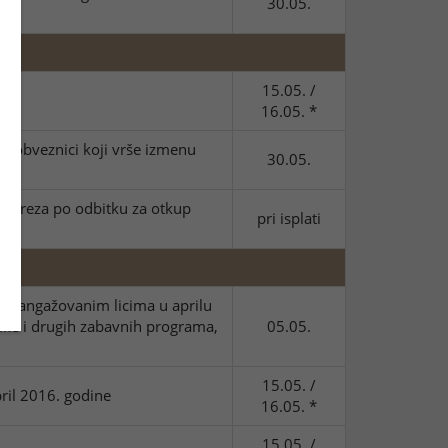
30.05.
15.05. /
16.05. *
 - obveznici koji vrše izmenu
30.05.
 poreza po odbitku za otkup
pri isplati
im angažovanim licima u aprilu
ike i drugih zabavnih programa,
05.05.
15.05. /
ril 2016. godine
16.05. *
15.05. /