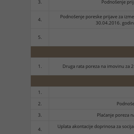
3.
Podnošenje prij
Podnošenje poreske prijave za izme
4.
30.04.2016. godine
5.
1.
Druga rata poreza na imovinu za 201
1.
2.
Podnošen
3.
Plaćanje poreza n
Uplata akontacije doprinosa za socijal
4.