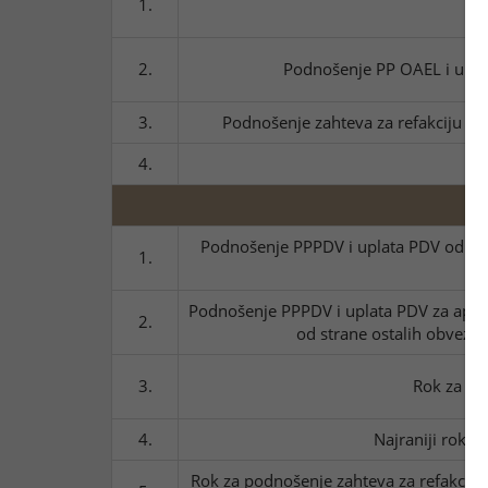
1.
Up
2.
Podnošenje PP OAEL i uplata
3.
Podnošenje zahteva za refakciju akc
4.
U
Podnošenje PPPDV i uplata PDV od stran
1.
Podnošenje PPPDV i uplata PDV za april
2.
od strane ostalih obvezn
3.
Rok za po
4.
Najraniji rok 
Rok za podnošenje zahteva za refakciju