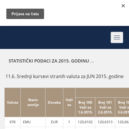
Toggl
navig
STATISTIČKI PODACI ZA 2015. GODINU
SREDNJI KURSEVI 
11.6. Srednji kursevi stranih valuta za JUN 2015. godine
Naziv
Važi
Valuta
Oznaka
Broj 100
Broj 101
Broj 1
zemlje
za
Važi za
Važi za
Važi 
1.6.2015.
2.6.2015.
3.6.20
978
EMU
EUR
1
120,6102
120,6313
120,66