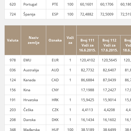
620
Portugal
PTE
100
60,1601
60,1706
60,18
724
Španija
ESP
100
72,4882
72,5009
72,51
Naziv
Važi
Valuta
Oznaka
Broj 111
Broj 112
Bro
zemlje
za
Važi za
Važi za
Važ
16.6.2015.
17.6.2015.
18.6
978
EMU
EUR
1
120,4102
120,5645
120
036
Australija
AUD
1
82,7732
82,6407
81,
124
Kanada
CAD
1
86,6884
87,0439
86,
156
Kina
CNY
17,1988
17,2427
17,
191
Hrvatska
HRK
1
15,9425
15,9014
15,
203
Češka
CZK
1
4,4113
4,4208
4,
208
Danska
DKK
1
16,1434
16,1602
16,
348
Mađarska
HUF
100
38,5189
38,6499
38,