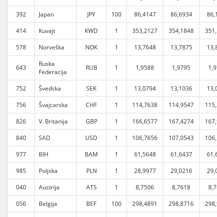
392
Japan
JPY
100
86,4147
86,6934
86,
414
Kuvajt
KWD
1
353,2127
354,1848
351
578
Norveška
NOK
1
13,7648
13,7875
13,
Ruska
643
RUB
1
1,9588
1,9795
1,
Federacija
752
Švedska
SEK
1
13,0794
13,1036
13,
756
Švajcarska
CHF
1
114,7638
114,9547
115
826
V. Britanija
GBP
1
166,6577
167,4274
167
840
SAD
USD
1
106,7656
107,0543
106
977
BIH
BAM
1
61,5648
61,6437
61,
985
Poljska
PLN
1
28,9977
29,0216
29,
040
Austrija
ATS
1
8,7506
8,7618
8,
056
Belgija
BEF
100
298,4891
298,8716
298