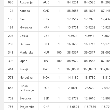
036
Australija
AUD
1
84,1251
84,6535
84,20
124
Kanada
CAD
1
88,2686
88,1808
87,14
156
Kina
CNY
17,7517
17,7975
17,43
191
Hrvatska
HRK
1
15,9751
15,9262
15,92
203
Češka
CZK
1
4,3924
4,3944
4,387
208
Danska
DKK
1
16,1656
16,1713
16,17
348
Mađarska
HUF
100
38,9367
39,0317
38,60
392
Japan
JPY
100
88,6579
88,4588
87,18
414
Kuvajt
KWD
1
363,0650
363,8953
357,09
578
Norveška
NOK
1
14,1180
13,8736
13,81
Ruska
643
RUB
1
2,1001
2,0570
2,042
Federacija
752
Švedska
SEK
1
12,8772
12,8616
12,80
756
Švajcarska
CHF
1
116,6894
116,7889
115,77