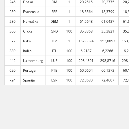
246
Finska
FIM
1
20,2515
20,2775
20,
250
Francuska
FRF
1
18,3564
18,3799
18,
280
Nemačka
DEM
1
61,5648
61,6437
61,
300
Grčka
GRD
100
35,3368
35,3821
35,
372
Irska
IEP
1
152,8894
153,0853
153
380
Italija
ITL
100
6,2187
6,2266
6,
442
Luksemburg
LUF
100
298,4891
298,8716
298
620
Portugal
PTE
100
60,0604
60,1373
60,
724
Španija
ESP
100
72,3680
72,4607
72,