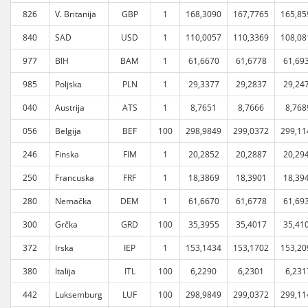
826
V. Britanija
GBP
1
168,3090
167,7765
165,85
840
SAD
USD
1
110,0057
110,3369
108,08
977
BIH
BAM
1
61,6670
61,6778
61,69
985
Poljska
PLN
1
29,3377
29,2837
29,24
040
Austrija
ATS
1
8,7651
8,7666
8,768
056
Belgija
BEF
100
298,9849
299,0372
299,11
246
Finska
FIM
1
20,2852
20,2887
20,29
250
Francuska
FRF
1
18,3869
18,3901
18,39
280
Nemačka
DEM
1
61,6670
61,6778
61,69
300
Grčka
GRD
100
35,3955
35,4017
35,41
372
Irska
IEP
1
153,1434
153,1702
153,20
380
Italija
ITL
100
6,2290
6,2301
6,231
442
Luksemburg
LUF
100
298,9849
299,0372
299,11