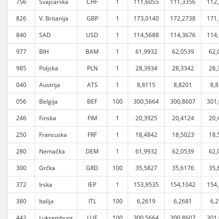
756
Švajcarska
CHF
1
111,6055
111,3356
112
826
V. Britanija
GBP
1
173,0140
172,2738
171
840
SAD
USD
1
114,5688
114,3676
114
977
BIH
BAM
1
61,9932
62,0539
62,
985
Poljska
PLN
1
28,3934
28,3342
28,
040
Austrija
ATS
1
8,8115
8,8201
8,
056
Belgija
BEF
100
300,5664
300,8607
301
246
Finska
FIM
1
20,3925
20,4124
20,
250
Francuska
FRF
1
18,4842
18,5023
18,
280
Nemačka
DEM
1
61,9932
62,0539
62,
300
Grčka
GRD
100
35,5827
35,6176
35,
372
Irska
IEP
1
153,9535
154,1042
154
380
Italija
ITL
100
6,2619
6,2681
6,
442
Luksemburg
LUF
100
300,5664
300,8607
301