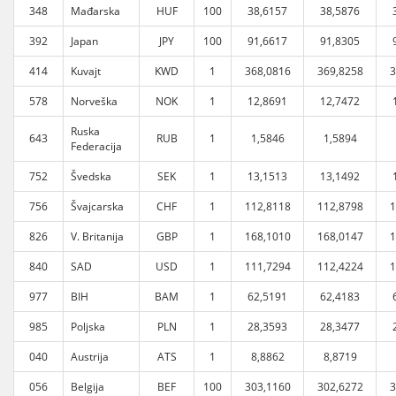
348
Mađarska
HUF
100
38,6157
38,5876
392
Japan
JPY
100
91,6617
91,8305
414
Kuvajt
KWD
1
368,0816
369,8258
3
578
Norveška
NOK
1
12,8691
12,7472
Ruska
643
RUB
1
1,5846
1,5894
Federacija
752
Švedska
SEK
1
13,1513
13,1492
756
Švajcarska
CHF
1
112,8118
112,8798
1
826
V. Britanija
GBP
1
168,1010
168,0147
1
840
SAD
USD
1
111,7294
112,4224
1
977
BIH
BAM
1
62,5191
62,4183
985
Poljska
PLN
1
28,3593
28,3477
040
Austrija
ATS
1
8,8862
8,8719
056
Belgija
BEF
100
303,1160
302,6272
3