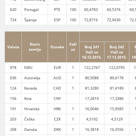
620
Portugal
PTE
100
60,4783
60,5376
60,
724
Španija
ESP
100
72,8716
72,9430
72,
Naziv
Važi
Valuta
Oznaka
Broj 241
Broj 242
zemlje
za
Važi za
Važi za
16.12.2015.
17.12.2015.
18
978
EMU
EUR
1
122,2767
122,0795
1
036
Australija
AUD
1
80,5088
80,6178
124
Kanada
CAD
1
81,3280
81,4189
156
Kina
CNY
17,2819
17,3386
191
Hrvatska
HRK
1
16,0046
15,9585
203
Češka
CZK
1
4,5192
4,5129
208
Danska
DKK
1
16,3818
16,3556