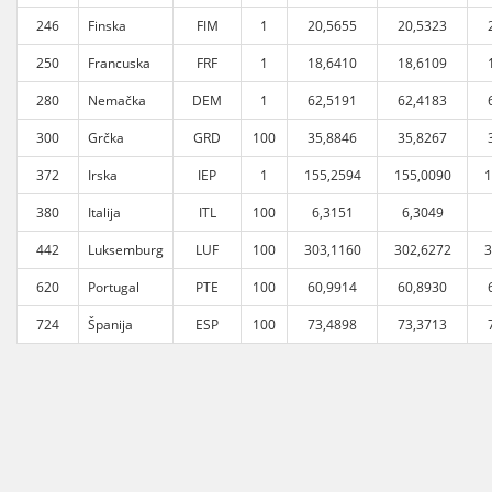
246
Finska
FIM
1
20,5655
20,5323
250
Francuska
FRF
1
18,6410
18,6109
280
Nemačka
DEM
1
62,5191
62,4183
300
Grčka
GRD
100
35,8846
35,8267
372
Irska
IEP
1
155,2594
155,0090
1
380
Italija
ITL
100
6,3151
6,3049
442
Luksemburg
LUF
100
303,1160
302,6272
3
620
Portugal
PTE
100
60,9914
60,8930
724
Španija
ESP
100
73,4898
73,3713