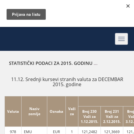
Toggl
navig
STATISTIČKI PODACI ZA 2015. GODINU
SREDNJI KURSEVI 
11.12. Srednji kursevi stranih valuta za DECEMBAR
2015. godine
Naziv
Važi
Valuta
Oznaka
Broj 230
Broj 231
Bro
zemlje
za
Važi za
Važi za
Važ
1.12.2015.
2.12.2015.
3.12
978
EMU
EUR
1
121,2482
121,3669
121