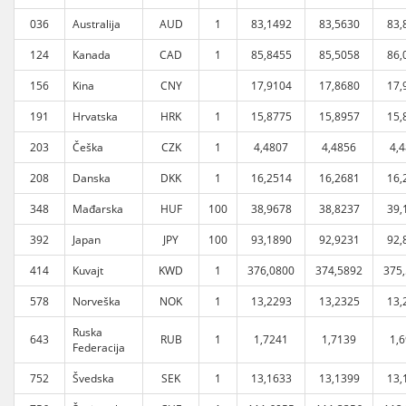
036
Australija
AUD
1
83,1492
83,5630
83,
124
Kanada
CAD
1
85,8455
85,5058
86,
156
Kina
CNY
17,9104
17,8680
17,
191
Hrvatska
HRK
1
15,8775
15,8957
15,
203
Češka
CZK
1
4,4807
4,4856
4,
208
Danska
DKK
1
16,2514
16,2681
16,
348
Mađarska
HUF
100
38,9678
38,8237
39,
392
Japan
JPY
100
93,1890
92,9231
92,
414
Kuvajt
KWD
1
376,0800
374,5892
375
578
Norveška
NOK
1
13,2293
13,2325
13,
Ruska
643
RUB
1
1,7241
1,7139
1,
Federacija
752
Švedska
SEK
1
13,1633
13,1399
13,