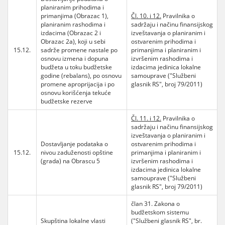
planiranim prihodima i
primanjima (Obrazac 1),
Čl. 10. i 12.
Pravilnika o
planiranim rashodima i
sadržaju i načinu finansijskog
izdacima (Obrazac 2 i
izveštavanja o planiranim i
Obrazac 2a), koji u sebi
ostvarenim prihodima i
15.12.
sadrže promene nastale po
primanjima i planiranim i
osnovu izmena i dopuna
izvršenim rashodima i
budžeta u toku budžetske
izdacima jedinica lokalne
godine (rebalans), po osnovu
samouprave ("Službeni
promene aproprijacija i po
glasnik RS", broj 79/2011)
osnovu korišćenja tekuće
budžetske rezerve
Čl. 11. i 12.
Pravilnika o
sadržaju i načinu finansijskog
izveštavanja o planiranim i
Dostavljanje podataka o
ostvarenim prihodima i
15.12.
nivou zaduženosti opštine
primanjima i planiranim i
(grada) na Obrascu 5
izvršenim rashodima i
izdacima jedinica lokalne
samouprave ("Službeni
glasnik RS", broj 79/2011)
član 31. Zakona o
budžetskom sistemu
Skupština lokalne vlasti
("Službeni glasnik RS", br.