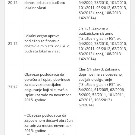
20.12.
donosi odluku o budžetu
54/2009, 73/2010, 101/2010,
lokalne vlasti
101/2011, 93/2012, 62/2013,
63/2013 (ispr.), 108/2013 i
142/2014)
član 31. Zakona o
budžetskom sistemu
Lokalni organ uprave
("Službeni glasnik RS", br.
nadležan za finansije
25.12.
54/2009, 73/2010, 101/2010,
dostavlja ministru odluku o
101/2011, 93/2012, 62/2013,
budžetu lokalne vlasti
63/2013 (ispr.), 108/2013 i
142/2014)
Član 51. stav 3.
Zakona o
Obaveza poslodavca da
doprinosima za obavezno
obračuna i uplati doprinose
socijalno osiguranje
za obavezno socijalno
("Službeni glasnik RS", br.
31.12.
osiguranje koji nije izvršio
84/2004, 61/2005, 62/2006,
isplatu zarade za novembar
5/2009, 52/2011, 101/2011,
2015. godine
47/2013, 108/2013 i
57/2014)
- Obaveza poslodavca da
zaposlenom dostavi obračun
zarade za mesec novembar
2015. godine