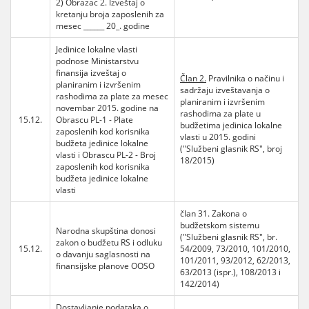
2) Obrazac 2. Izveštaj o
kretanju broja zaposlenih za
mesec ______ 20_. godine
Jedinice lokalne vlasti
podnose Ministarstvu
finansija izveštaj o
Član 2.
Pravilnika o načinu i
planiranim i izvršenim
sadržaju izveštavanja o
rashodima za plate za mesec
planiranim i izvršenim
novembar 2015. godine na
rashodima za plate u
15.12.
Obrascu PL-1 - Plate
budžetima jedinica lokalne
zaposlenih kod korisnika
vlasti u 2015. godini
budžeta jedinice lokalne
("Službeni glasnik RS", broj
vlasti i Obrascu PL-2 - Broj
18/2015)
zaposlenih kod korisnika
budžeta jedinice lokalne
vlasti
član 31. Zakona o
budžetskom sistemu
Narodna skupština donosi
("Službeni glasnik RS", br.
zakon o budžetu RS i odluku
15.12.
54/2009, 73/2010, 101/2010,
o davanju saglasnosti na
101/2011, 93/2012, 62/2013,
finansijske planove OOSO
63/2013 (ispr.), 108/2013 i
142/2014)
Dostavljanje podataka o