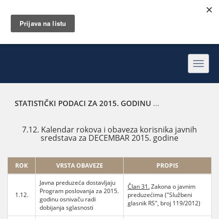
Toggl
navig
STATISTIČKI PODACI ZA 2015. GODINU
KALENDAR ROKOVA
7.12. Kalendar rokova i obaveza korisnika javnih
sredstava za DECEMBAR 2015. godine
ROK
VRSTA OBAVEZE
PROPIS
Javna preduzeća dostavljaju
Član 31.
Zakona o javnim
Program poslovanja za 2015.
1.12.
preduzećima ("Službeni
godinu osnivaču radi
glasnik RS", broj 119/2012)
dobijanja sglasnosti