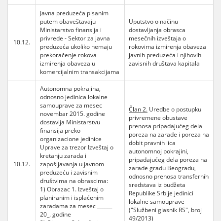
Javna preduzeća pisanim
putem obaveštavaju
Uputstvo o načinu
Ministarstvo finansija i
dostavljanja obrasca
privrede - Sektor za javna
mesečnih izveštaja o
10.12.
preduzeća ukoliko nemaju
rokovima izmirenja obaveza
prekoračenje rokova
javnih preduzeća i njihovih
izmirenja obaveza u
zavisnih društava kapitala
komercijalnim transakcijama
Autonomna pokrajina,
odnosno jedinica lokalne
samouprave za mesec
Član 2.
Uredbe o postupku
novembar 2015. godine
privremene obustave
dostavlja Ministarstvu
prenosa pripadajućeg dela
finansija preko
poreza na zarade i poreza na
organizacione jedinice
dobit pravnih lica
Uprave za trezor Izveštaj o
autonomnoj pokrajini,
kretanju zarada i
pripadajućeg dela poreza na
10.12.
zapošljavanja u javnom
zarade gradu Beogradu,
preduzeću i zavisnim
odnosno prenosa transfernih
društvima na obrascima:
sredstava iz budžeta
1) Obrazac 1. Izveštaj o
Republike Srbije jedinici
planiranim i isplaćenim
lokalne samouprave
zaradama za mesec ______
("Službeni glasnik RS", broj
20_. godine
49/2013)