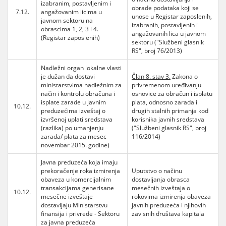
izabranim, postavljenim i
obrade podataka koji se
7.12.
angažovanim licima u
unose u Registar zaposlenih,
javnom sektoru na
izabranih, postavljenih i
obrascima 1, 2, 3 i 4.
angažovanih lica u javnom
(Registar zaposlenih)
sektoru ("Službeni glasnik
RS", broj 76/2013)
Nadležni organ lokalne vlasti
je dužan da dostavi
Član 8. stav 3.
Zakona o
ministarstvima nadležnim za
privremenom uređivanju
način i kontrolu obračuna i
osnovice za obračun i isplatu
isplate zarade u javnim
plata, odnosno zarada i
10.12.
preduzećima izveštaj o
drugih stalnih primanja kod
izvršenoj uplati sredstava
korisnika javnih sredstava
(razlika) po umanjenju
("Službeni glasnik RS", broj
zarada/ plata za mesec
116/2014)
novembar 2015. godine)
Javna preduzeća koja imaju
prekoračenje roka izmirenja
Uputstvo o načinu
obaveza u komercijalnim
dostavljanja obrasca
transakcijama generisane
mesečnih izveštaja o
10.12.
mesečne izveštaje
rokovima izmirenja obaveza
dostavljaju Ministarstvu
javnih preduzeća i njihovih
finansija i privrede - Sektoru
zavisnih društava kapitala
za javna preduzeća