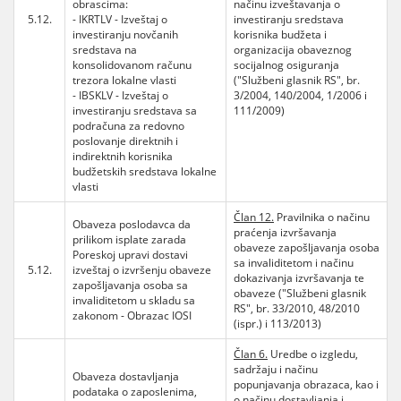
obrascima:
načinu izveštavanja o
5.12.
- IKRTLV - Izveštaj o
investiranju sredstava
investiranju novčanih
korisnika budžeta i
sredstava na
organizacija obaveznog
konsolidovanom računu
socijalnog osiguranja
trezora lokalne vlasti
("Službeni glasnik RS", br.
- IBSKLV - Izveštaj o
3/2004, 140/2004, 1/2006 i
investiranju sredstava sa
111/2009)
podračuna za redovno
poslovanje direktnih i
indirektnih korisnika
budžetskih sredstava lokalne
vlasti
Član 12.
Pravilnika o načinu
Obaveza poslodavca da
praćenja izvršavanja
prilikom isplate zarada
obaveze zapošljavanja osoba
Poreskoj upravi dostavi
sa invaliditetom i načinu
5.12.
izveštaj o izvršenju obaveze
dokazivanja izvršavanja te
zapošljavanja osoba sa
obaveze ("Službeni glasnik
invaliditetom u skladu sa
RS", br. 33/2010, 48/2010
zakonom - Obrazac IOSI
(ispr.) i 113/2013)
Član 6.
Uredbe o izgledu,
sadržaju i načinu
Obaveza dostavljanja
popunjavanja obrazaca, kao i
podataka o zaposlenima,
o načinu dostavljanja i