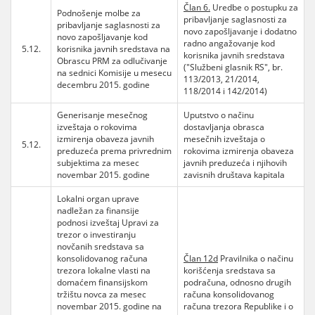
Član 6.
Uredbe o postupku za
Podnošenje molbe za
pribavljanje saglasnosti za
pribavljanje saglasnosti za
novo zapošljavanje i dodatno
novo zapošljavanje kod
radno angažovanje kod
5.12.
korisnika javnih sredstava na
korisnika javnih sredstava
Obrascu PRM za odlučivanje
("Službeni glasnik RS", br.
na sednici Komisije u mesecu
113/2013, 21/2014,
decembru 2015. godine
118/2014 i 142/2014)
Generisanje mesečnog
Uputstvo o načinu
izveštaja o rokovima
dostavljanja obrasca
izmirenja obaveza javnih
mesečnih izveštaja o
5.12.
preduzeća prema privrednim
rokovima izmirenja obaveza
subjektima za mesec
javnih preduzeća i njihovih
novembar 2015. godine
zavisnih društava kapitala
Lokalni organ uprave
nadležan za finansije
podnosi izveštaj Upravi za
trezor o investiranju
novčanih sredstava sa
konsolidovanog računa
Član 12d
Pravilnika o načinu
trezora lokalne vlasti na
korišćenja sredstava sa
domaćem finansijskom
podračuna, odnosno drugih
tržištu novca za mesec
računa konsolidovanog
novembar 2015. godine na
računa trezora Republike i o