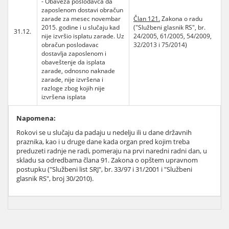
- Obaveza poslodavca da
zaposlenom dostavi obračun
zarade za mesec novembar
Član 121.
Zakona o radu
2015. godine i u slučaju kad
("Službeni glasnik RS", br.
31.12.
nije izvršio isplatu zarade. Uz
24/2005, 61/2005, 54/2009,
obračun poslodavac
32/2013 i 75/2014)
dostavlja zaposlenom i
obaveštenje da isplata
zarade, odnosno naknade
zarade, nije izvršena i
razloge zbog kojih nije
izvršena isplata
Napomena:
Rokovi se u slučaju da padaju u nedelju ili u dane državnih
praznika, kao i u druge dane kada organ pred kojim treba
preduzeti radnje ne radi, pomeraju na prvi naredni radni dan, u
skladu sa odredbama člana 91. Zakona o opštem upravnom
postupku ("Službeni list SRJ", br. 33/97 i 31/2001 i "Službeni
glasnik RS", broj 30/2010).