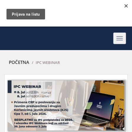
Toggl
navig
POČETNA
IPC WEBINAR