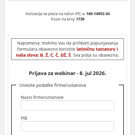
Kotizacija se plaća na račun IPC-a:
160-14952-34
Poziv na broj:
1739
Napomena: molimo Vas da prilikom popunjavanja
formulara obavezno koristite
latiničnu tastaturu i
naša slova: Đ, Ž, Ć, Č, DŽ, Š
. Sva polja su obavezna.
Prijava za webinar - 8. jul 2026.
Unesite podatke firme/ustanove
Naziv firme/ustanove
PIB