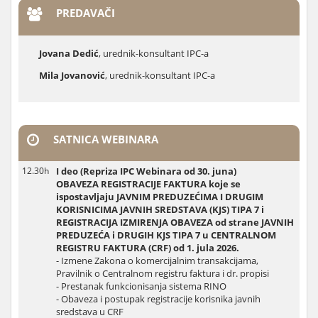
PREDAVAČI
Jovana Dedić
, urednik-konsultant IPC-a
Mila Jovanović
, urednik-konsultant IPC-a
SATNICA WEBINARA
12.30h
I deo (Repriza IPC Webinara od 30. juna)
OBAVEZA REGISTRACIJE FAKTURA koje se
ispostavljaju JAVNIM PREDUZEĆIMA I DRUGIM
KORISNICIMA JAVNIH SREDSTAVA (KJS) TIPA 7 i
REGISTRACIJA IZMIRENJA OBAVEZA od strane JAVNIH
PREDUZEĆA i DRUGIH KJS TIPA 7 u CENTRALNOM
REGISTRU FAKTURA (CRF) od 1. jula 2026.
- Izmene Zakona o komercijalnim transakcijama,
Pravilnik o Centralnom registru faktura i dr. propisi
- Prestanak funkcionisanja sistema RINO
- Obaveza i postupak registracije korisnika javnih
sredstava u CRF