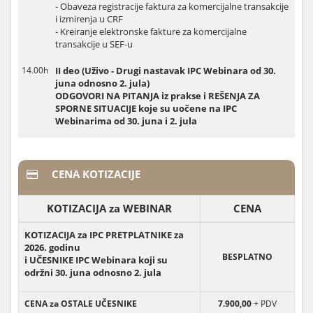
- Obaveza registracije faktura za komercijalne transakcije
i izmirenja u CRF
- Kreiranje elektronske fakture za komercijalne
transakcije u SEF-u
14.00h
II deo (Uživo - Drugi nastavak IPC Webinara od 30.
juna odnosno 2. jula)
ODGOVORI NA PITANJA iz prakse i REŠENJA ZA
SPORNE SITUACIJE koje su uočene na IPC
Webinarima od 30. juna i 2. jula
CENA KOTIZACIJE
KOTIZACIJA za WEBINAR
CENA
KOTIZACIJA za IPC PRETPLATNIKE za
2026. godinu
BESPLATNO
i UČESNIKE IPC Webinara koji su
održni 30. juna odnosno 2. jula
CENA za OSTALE UČESNIKE
7.900,00
+ PDV