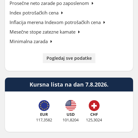
Prosečne neto zarade po zaposlenom
Index potrošačkih cena
Inflacija merena Indexom potrošačkih cena
Mesečne stope zatezne kamate
Minimalna zarada
Pogledaj sve podatke
Kursna lista na dan 7.8.2026.
EUR
USD
CHF
117,3582
101,8204
125,3024