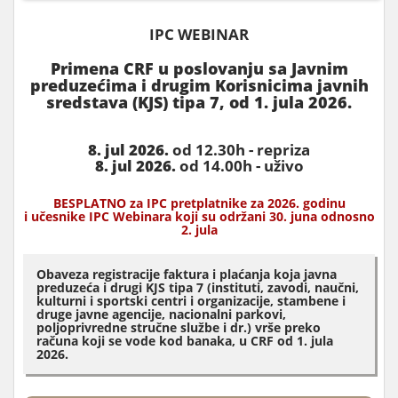
IPC WEBINAR
Primena CRF u poslovanju sa Javnim
preduzećima i drugim Korisnicima javnih
sredstava (KJS) tipa 7, od 1. jula 2026.
8. jul 2026.
od 12.30h - repriza
8. jul 2026.
od 14.00h - uživo
BESPLATNO za IPC pretplatnike za 2026. godinu
i učesnike IPC Webinara koji su održani 30. juna odnosno
2. jula
Obaveza registracije faktura i plaćanja koja javna
preduzeća i drugi KJS tipa 7 (instituti, zavodi, naučni,
kulturni i sportski centri i organizacije, stambene i
druge javne agencije, nacionalni parkovi,
poljoprivredne stručne službe i dr.) vrše preko
računa koji se vode kod banaka, u CRF od 1. jula
2026.