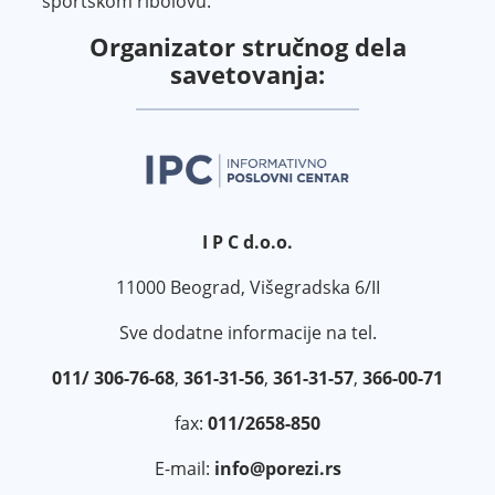
sportskom ribolovu.
Organizator stručnog dela
savetovanja:
I P C d.o.o.
11000 Beograd, Višegradska 6/II
Sve dodatne informacije na tel.
011/ 306-76-68
,
361-31-56
,
361-31-57
,
366-00-71
fax:
011/2658-850
E-mail:
info@porezi.rs