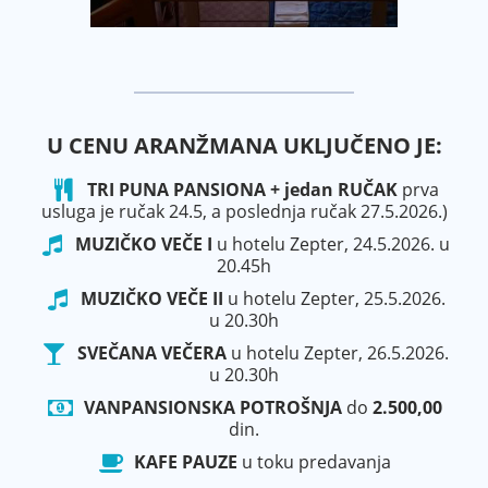
U CENU
ARANŽMANA
UKLJUČENO JE:
TRI PUNA PANSIONA + jedan RUČAK
prva
usluga je ručak 24.5, a poslednja ručak 27.5.2026.)
MUZIČKO VEČE I
u hotelu Zepter, 24.5.2026. u
20.45h
MUZIČKO VEČE II
u hotelu Zepter, 25.5.2026.
u 20.30h
SVEČANA VEČERA
u hotelu Zepter, 26.5.2026.
u 20.30h
VANPANSIONSKA POTROŠNJA
do
2.500,00
din.
KAFE PAUZE
u toku predavanja