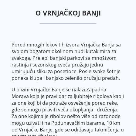
O VRNJAČKOJ BANJI
Pored mnogih lekovitih izvora Vrnjačka Banja sa
svojom bogatom okolinom nudi kutak mira za
svakoga. Prelepi banjski parkovi sa mnoštvom
rastinja i sezonskog cveća pružaju jednu
umirujuću sliku za posetioce. Posle svake šetnje
poneka klupa i banjsko zelenilo pružaju predah.
U blizini Vrnjačke Banje se nalazi Zapadna
Morava koja je pravi dar za ljubiteje ribolova kao i
za one koji bi da potraže osveženje pored reke,
gde se mogu praviti veća okupljanja i druženja.
Za one kojima je ribolov nešto više od razonode
mogu uzivati i na Podunavačkim barama, 10 km
od Vrnjačke Banje, gde se održavaju takmičenja u