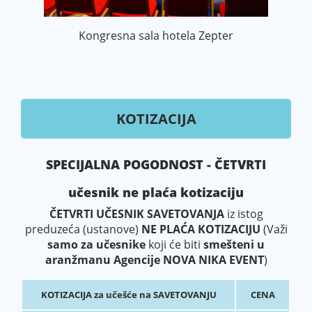
Kongresna sala hotela Zepter
KOTIZACIJA
SPECIJALNA POGODNOST - ČETVRTI
učesnik ne plaća kotizaciju
ČETVRTI UČESNIK SAVETOVANJA
iz istog
preduzeća (ustanove)
NE PLAĆA KOTIZACIJU
(Važi
samo za učesnike
koji će biti
smešteni u
aranžmanu Agencije NOVA NIKA EVENT
)
KOTIZACIJA za učešće na SAVETOVANJU
CENA