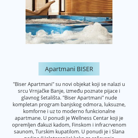
Apartmani BISER
"Biser Apartmani" su novi objekat koji se nalazi u
srcu Vrnjačke Banje, između poznate pijace i
glavnog šetališta. "Biser Apartmani" nude
kompletan program banjskog odmora, luksuzne,
komforne i uz to moderno funkcionalne
apartmane. U ponudi je Wellness Centar koji je
opremljen đakuzi kadom, Finskom i infracrvenom
saunom, Turskim kupatilom. U ponudi je i Slana