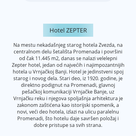
Hotel ZEPTER
Na mestu nekadašnjeg starog hotela Zvezda, na
centralnom delu šetališta Promenada i površini
od čak 11.445 m2, danas se nalazi velelepni
Zepter hotel, jedan od najvećih i najimpozantnijih
hotela u Vrnjačkoj Banji. Hotel je jedinstveni spoj
starog i novog dela. Stari deo, iz 1920. godine, je
direktno podignut na Promenadi, glavnoj
pešačkoj komunikaciji Vrnjačke Banje, uz
Vrnjačku reku i njegova spoljašnja arhitektura je
zakonom zaštićena kao istorijski spomenik, a
novi, veći deo hotela, izlazi na ulicu paralelnu
Promenadi, što hotelu daje savršen položaj i
dobre pristupe sa svih strana.