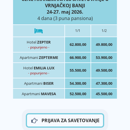
VRNJAČKOJ BANJI
24-27. maj 2026.
4 dana (3 puna pansiona)
1/1
1/2
Hotel
ZEPTER
62.800,00
49.800,00
- popunjeno -
Apartmani
ZEPTERME
66.900,00
53.900,00
Hotel
EMILIA LUX
55.500,00
49.500,00
- popunjeno -
Apartmani
BISER
54.300,00
47.300,00
Apartmani
MAVESA
52.500,00
45.500,00
PRIJAVA ZA SAVETOVANJE