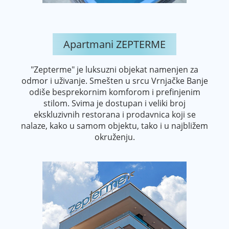
Apartmani ZEPTERME
"Zepterme" je luksuzni objekat namenjen za
odmor i uživanje. Smešten u srcu Vrnjačke Banje
odiše besprekornim komforom i prefinjenim
stilom. Svima je dostupan i veliki broj
ekskluzivnih restorana i prodavnica koji se
nalaze, kako u samom objektu, tako i u najbližem
okruženju.