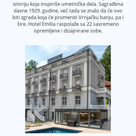
istoriju koja inspiriše umetnička dela. Sagrađena
davne 1929. godine, već tada se znalo da će ovo
biti zgrada koja će promeniti Vrnjačku banju, pa i
šire. Hotel Emilia raspolaže sa 22 savremeno
opremljene i dizajnirane sobe.