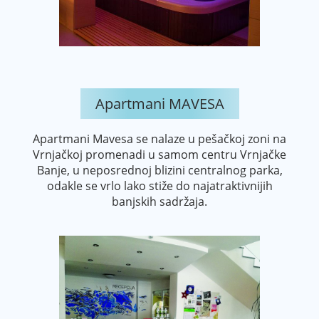
Apartmani MAVESA
Apartmani Mavesa se nalaze u pešačkoj zoni na
Vrnjačkoj promenadi u samom centru Vrnjačke
Banje, u neposrednoj blizini centralnog parka,
odakle se vrlo lako stiže do najatraktivnijih
banjskih sadržaja.