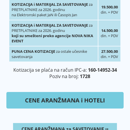
KOTIZACIJA i MATERIJAL ZA SAVETOVANJE
za
19.500,00
PRETPLATNIKE za 2026. godinu
din. + PDV
na Elektronski paket JaN ili Časopis Jan
KOTIZACIJA i MATERIJAL ZA SAVETOVANJE
za
PRETPLATNIKE za 2026. godinu
14.500,00
koji su smešteni preko agencije NOVA NIKA
din. + PDV
EVENT
PUNA CENA KOTIZACIJE
za ostale učesnike
27.500,00
savetovanja
din. + PDV
Kotizacija se plaća na račun IPC-a:
160-14952-34
Poziv na broj:
1728
CENE ARANŽMANA i HOTELI
CENE ARANŽMANA za SAVETOVANJE u