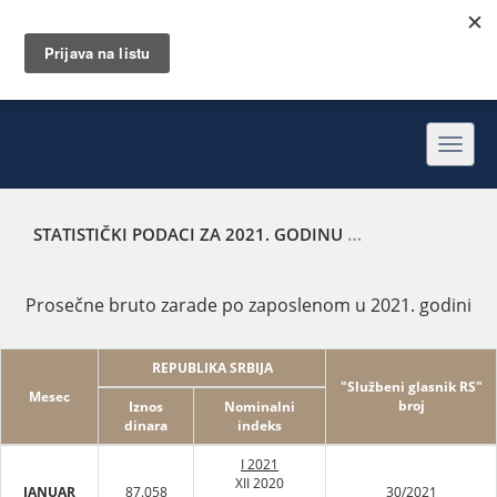
Toggl
navig
STATISTIČKI PODACI ZA 2021. GODINU
PROSEČNE BRUTO 
Prosečne bruto zarade po zaposlenom u 2021. godini
REPUBLIKA SRBIJA
"Službeni glasnik RS"
Mesec
broj
Iznos
Nominalni
dinara
indeks
I 2021
XII 2020
JANUAR
87.058
30/2021