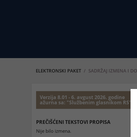
ELEKTRONSKI PAKET
SADRŽAJ IZMENA I D
Verzija 8.01 - 6. avgust 2026. godine
ažurna sa: "Službenim glasnikom RS", b
PREČIŠĆENI TEKSTOVI PROPISA
Nije bilo izmena.