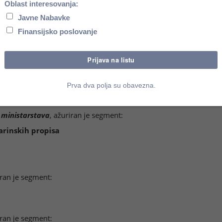
-10 - u pripremi:
otraživanja
ornošću
 ministarstava
, ažuriran je segment:
rinskih propisa
ran je segment:
ran je segment: