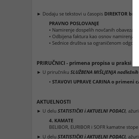
► Dodaju se tekstovi u časopis
DIREKTOR br. 9
PRAVNO POSLOVANJE
• Namirenje dospelih novčanih obaveza
• Odbijena faktura kao osnov namirenja p
• Sednice društva sa ograničenom odgov
PRIRUČNICI - primena propisa u praksi
► U priručniku
SLUŽBENA MIŠLJENJA nadležnih
•
STAVOVI UPRAVE CARINA o primeni ca
AKTUELNOSTI
► U delu
STATISTIČKI i AKTUELNI PODACI
,
ažuri
4. KAMATE
BELIBOR, EURIBOR i SOFR kamatne stope
► U delu
STATISTIČKI i AKTUELNI PODACI
,
ažuri