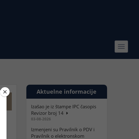
Toggle
navigat
Aktuelne informacije
Izašao je iz štampe IPC časopis
Revizor broj 14
03-08-2026
Izmenjeni su Pravilnik o PDV i
Pravilnik o elektronskom