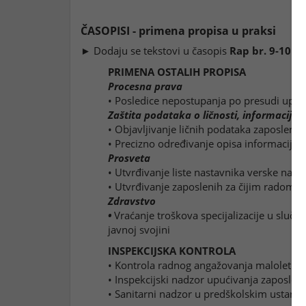
ČASOPISI - primena propisa u praksi
► Dodaju se tekstovi u časopis
Rap br. 9-10 - 
PRIMENA OSTALIH PROPISA
Procesna prava
• Posledice nepostupanja po presudi upr
Zaštita podataka o ličnosti, informacije
• Objavljivanje ličnih podataka zaposlenih
• Precizno određivanje opisa informacije 
Prosveta
• Utvrđivanje liste nastavnika verske nas
• Utvrđivanje zaposlenih za čijim radom je
Zdravstvo
•
Vraćanje troškova specijalizacije u sluča
javnoj svojini
INSPEKCIJSKA KONTROLA
• Kontrola radnog angažovanja maloletnik
• Inspekcijski nadzor upućivanja zaposlen
• Sanitarni nadzor u predškolskim ustan