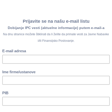
u pripremi:
avnog suda
 od javnog značaja i rodna ravnopravnost
 na vajber grupi
od javnog značaja
tave za školsku 2026/2027. godinu
 prestala potreba
ju nastavka rada u drugoj zdravstvenoj ustanovi u
a
ih na privremeni rad u inostranstvo
ovama i školama