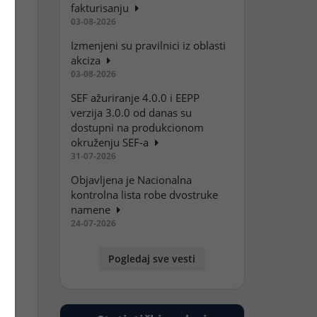
fakturisanju
03-08-2026
Izmenjeni su pravilnici iz oblasti
akciza
03-08-2026
SEF ažuriranje 4.0.0 i EEPP
verzija 3.0.0 od danas su
dostupni na produkcionom
okruženju SEF-a
31-07-2026
Objavljena je Nacionalna
kontrolna lista robe dvostruke
namene
24-07-2026
Pogledaj sve vesti